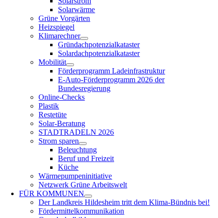
Solarstrom
Solarwärme
Grüne Vorgärten
Heizspiegel
Klimarechner
Gründachpotenzialkataster
Solardachpotenzialkataster
Mobilität
Förderprogramm Ladeinfrastruktur
E-Auto-Förderprogramm 2026 der
Bundesregierung
Online-Checks
Plastik
Restetüte
Solar-Beratung
STADTRADELN 2026
Strom sparen
Beleuchtung
Beruf und Freizeit
Küche
Wärmepumpeninitiative
Netzwerk Grüne Arbeitswelt
FÜR
KOMMUNEN
Der Landkreis Hildesheim tritt dem Klima-Bündnis bei!
Fördermittelkommunikation