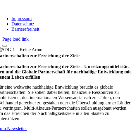
Impressum
Datenschutz
Barrierefreiheit
Page load link
artnerschaften zur Erreichung der Ziele
artnerschaften zur Erreichung der Ziele – Umset­zungs­mit­tel stär­
en und die Glo­bale Part­ner­schaft für nach­hal­tige Ent­wick­lung mit
euem Leben erfül­len
ür eine weltweite nachhaltige Entwicklung braucht es globale
artnerschaften. Sie sollen dabei helfen, finanzielle Ressourcen zu
obilisieren, den internationalen Wissensaustausch zu stärken, den
elthandel gerechter zu gestalten oder die Überschuldung armer Länder
u verringern. Multi-Akteurs-Partnerschaften sollen ausgebaut werden,
m das Erreichen der Nachhaltigkeitsziele in allen Staaten zu
nterstützen.
um Newsletter