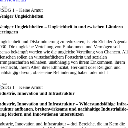
eniger Ungleichheiten
eniger Ungleichheiten – Ungleich­heit in und zwi­schen Län­dern
er­rin­gern
ngleichheit und Diskriminierung zu reduzieren, ist ein Ziel der Agenda
030. Die ungleiche Verteilung von Einkommen und Vermögen soll
benso bekämpft werden wie die ungleiche Verteilung von Chancen. All
enschen sollen an wirtschaftlichem Fortschritt und sozialen
rrungenschaften teilhaben, unabhängig von ihrem Einkommen, ihrem
eschlecht, ihrem Alter, ihrer Ethnizität, Herkunft oder Religion und
nabhängig davon, ob sie eine Behinderung haben oder nicht
ndustrie, Innovation und Infrastruktur
ndustrie, Innovation und Infrastruktur – Wider­stands­fä­hige Infra
truk­tur auf­bauen, brei­ten­wirk­same und nach­hal­tige Indu­stri­ali­sie­
ung för­dern und Inno­vati­o­nen unter­stüt­zen
ndustrie, Innovation und Infrastruktur – drei Bereiche, die im Kern die