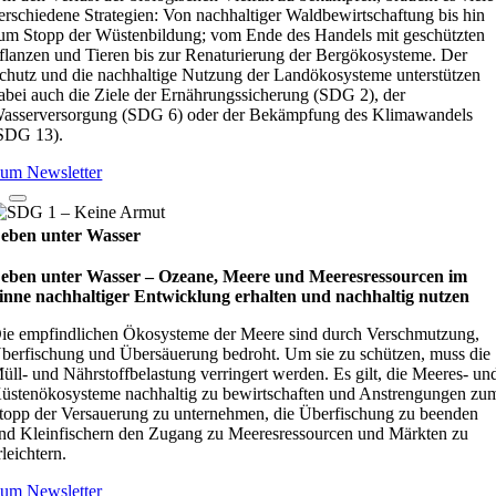
erschiedene Strategien: Von nachhaltiger Waldbewirtschaftung bis hin
um Stopp der Wüstenbildung; vom Ende des Handels mit geschützten
flanzen und Tieren bis zur Renaturierung der Bergökosysteme. Der
chutz und die nachhaltige Nutzung der Landökosysteme unterstützen
abei auch die Ziele der Ernährungssicherung (SDG 2), der
asserversorgung (SDG 6) oder der Bekämpfung des Klimawandels
SDG 13).
um Newsletter
eben unter Wasser
eben unter Wasser – Oze­ane, Meere und Mee­res­res­sour­cen im
inne nach­hal­ti­ger Ent­wick­lung erhal­ten und nach­hal­tig nut­zen
ie empfindlichen Ökosysteme der Meere sind durch Verschmutzung,
berfischung und Übersäuerung bedroht. Um sie zu schützen, muss die
üll- und Nährstoffbelastung verringert werden. Es gilt, die Meeres- un
üstenökosysteme nachhaltig zu bewirtschaften und Anstrengungen zu
topp der Versauerung zu unternehmen, die Überfischung zu beenden
nd Kleinfischern den Zugang zu Meeresressourcen und Märkten zu
rleichtern.
um Newsletter