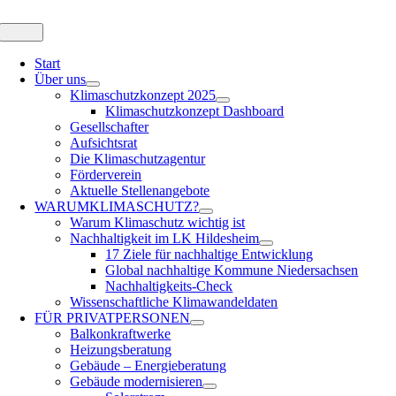
Zum
Inhalt
Toggle
Navigation
springen
Start
Über uns
Klimaschutzkonzept 2025
Klimaschutzkonzept Dashboard
Gesellschafter
Aufsichtsrat
Die Klimaschutzagentur
Förderverein
Aktuelle Stellenangebote
WARUM
KLIMASCHUTZ?
Warum Klimaschutz wichtig ist
Nachhaltigkeit im LK Hildesheim
17 Ziele für nachhaltige Entwicklung
Global nachhaltige Kommune Niedersachsen
Nachhaltigkeits-Check
Wissenschaftliche Klimawandeldaten
FÜR
PRIVATPERSONEN
Balkonkraftwerke
Heizungsberatung
Gebäude – Energieberatung
Gebäude modernisieren