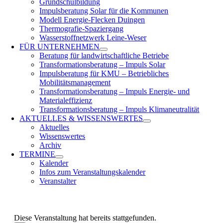
Grundschulbildung
Impulsberatung Solar für die Kommunen
Modell Energie-Flecken Duingen
Thermografie-Spaziergang
Wasserstoffnetzwerk Leine-Weser
FÜR
UNTERNEHMEN
Beratung für landwirtschaftliche Betriebe
Transformationsberatung – Impuls Solar
Impulsberatung für KMU – Betriebliches
Mobilitätsmanagement
Transformationsberatung – Impuls Energie- und
Materialeffizienz
Transformationsberatung – Impuls Klimaneutralität
AKTUELLES &
WISSENSWERTES
Aktuelles
Wissenswertes
Archiv
TERMINE
Kalender
Infos zum Veranstaltungskalender
Veranstalter
Diese Veranstaltung hat bereits stattgefunden.