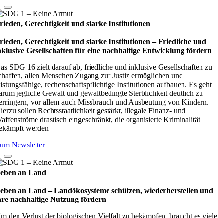
rieden, Gerechtigkeit und starke Institutionen
rieden, Gerechtigkeit und starke Institutionen – Fried­li­che und
nklu­sive Gesell­schaf­ten für eine nach­hal­tige Ent­wick­lung för­dern
as SDG 16 zielt darauf ab, friedliche und inklusive Gesellschaften zu
chaffen, allen Menschen Zugang zur Justiz ermöglichen und
eistungsfähige, rechenschaftspflichtige Institutionen aufbauen. Es geht
arum jegliche Gewalt und gewaltbedingte Sterblichkeit deutlich zu
erringern, vor allem auch Missbrauch und Ausbeutung von Kindern.
ierzu sollen Rechtsstaatlichkeit gestärkt, illegale Finanz- und
affenströme drastisch eingeschränkt, die organisierte Kriminalität
ekämpft werden
um Newsletter
eben an Land
eben an Land – Lan­d­öko­sys­teme schüt­zen, wie­der­her­stel­len und
hre nach­hal­tige Nut­zung för­dern
m den Verlust der biologischen Vielfalt zu bekämpfen, braucht es viele