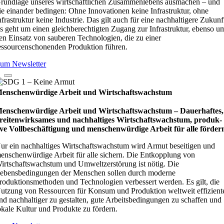
rundlage unseres wirtschaftlichen Zusammenlebens ausmachen – und
ie einander bedingen: Ohne Innovationen keine Infrastruktur, ohne
nfrastruktur keine Industrie. Das gilt auch für eine nachhaltigere Zukunf
s geht um einen gleichberechtigten Zugang zur Infrastruktur, ebenso u
en Einsatz von sauberen Technologien, die zu einer
essourcenschonenden Produktion führen.
um Newsletter
enschenwürdige Arbeit und Wirtschaftswachstum
enschenwürdige Arbeit und Wirtschaftswachstum – Dau­e­r­haf­tes,
rei­ten­wirk­sa­mes und nach­hal­ti­ges Wirt­schafts­wachs­tum, pro­duk­
ive Vollbe­schäf­ti­gung und men­schen­wür­dige Arbeit für alle för­der
ur ein nachhaltiges Wirtschaftswachstum wird Armut beseitigen und
enschenwürdige Arbeit für alle sichern. Die Entkopplung von
irtschaftswachstum und Umweltzerstörung ist nötig. Die
ebensbedingungen der Menschen sollen durch moderne
roduktionsmethoden und Technologien verbessert werden. Es gilt, die
utzung von Ressourcen für Konsum und Produktion weltweit effizient
nd nachhaltiger zu gestalten, gute Arbeitsbedingungen zu schaffen und
okale Kultur und Produkte zu fördern.