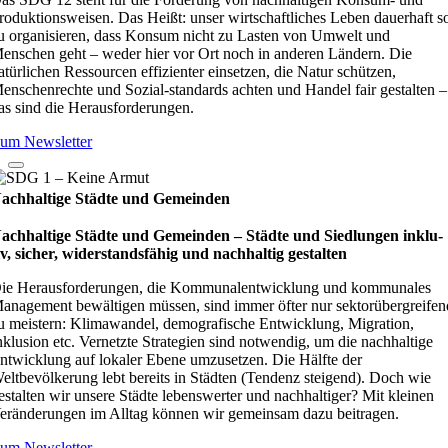
roduktionsweisen. Das Heißt: unser wirtschaftliches Leben dauerhaft s
u organisieren, dass Konsum nicht zu Lasten von Umwelt und
enschen geht – weder hier vor Ort noch in anderen Ländern. Die
atürlichen Ressourcen effizienter einsetzen, die Natur schützen,
enschenrechte und Sozial-standards achten und Handel fair gestalten –
as sind die Herausforderungen.
um Newsletter
achhaltige Städte und Gemeinden
achhaltige Städte und Gemeinden – Städte und Sied­lun­gen inklu­
iv, sicher, wider­stands­fä­hig und nach­hal­tig gestal­ten
ie Herausforderungen, die Kommunalentwicklung und kommunales
anagement bewältigen müssen, sind immer öfter nur sektorübergreifen
u meistern: Klimawandel, demografische Entwicklung, Migration,
nklusion etc. Vernetzte Strategien sind notwendig, um die nachhaltige
ntwicklung auf lokaler Ebene umzusetzen. Die Hälfte der
eltbevölkerung lebt bereits in Städten (Tendenz steigend). Doch wie
estalten wir unsere Städte lebenswerter und nachhaltiger? Mit kleinen
eränderungen im Alltag können wir gemeinsam dazu beitragen.
um Newsletter