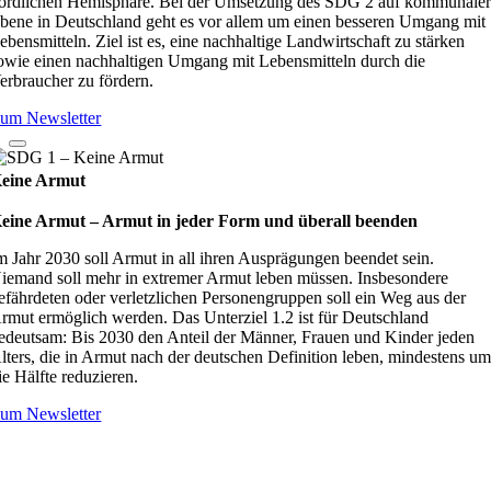
ördlichen Hemisphäre. Bei der Umsetzung des SDG 2 auf kommunale
bene in Deutschland geht es vor allem um einen besseren Umgang mit
ebensmitteln. Ziel ist es, eine nachhaltige Landwirtschaft zu stärken
owie einen nachhaltigen Umgang mit Lebensmitteln durch die
erbraucher zu fördern.
um Newsletter
eine Armut
eine Armut – Armut in jeder Form und überall beenden
m Jahr 2030 soll Armut in all ihren Ausprägungen beendet sein.
iemand soll mehr in extremer Armut leben müssen. Insbesondere
efährdeten oder verletzlichen Personengruppen soll ein Weg aus der
rmut ermöglich werden. Das Unterziel 1.2 ist für Deutschland
edeutsam: Bis 2030 den Anteil der Männer, Frauen und Kinder jeden
lters, die in Armut nach der deutschen Definition leben, mindestens u
ie Hälfte reduzieren.
um Newsletter