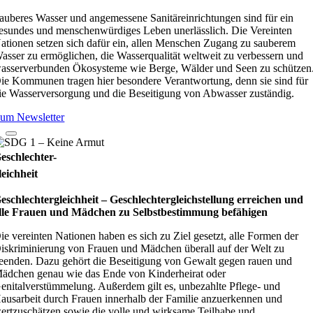
auberes Wasser und angemessene Sanitäreinrichtungen sind für ein
esundes und menschenwürdiges Leben unerlässlich. Die Vereinten
ationen setzen sich dafür ein, allen Menschen Zugang zu sauberem
asser zu ermöglichen, die Wasserqualität weltweit zu verbessern und
asserverbunden Ökosysteme wie Berge, Wälder und Seen zu schützen
ie Kommunen tragen hier besondere Verantwortung, denn sie sind für
ie Wasserversorgung und die Beseitigung von Abwasser zuständig.
um Newsletter
eschlechter-
leichheit
eschlechtergleichheit – Geschlechtergleichstellung erreichen und
lle Frauen und Mädchen zu Selbstbestimmung befähigen
ie vereinten Nationen haben es sich zu Ziel gesetzt, alle Formen der
iskriminierung von Frauen und Mädchen überall auf der Welt zu
eenden. Dazu gehört die Beseitigung von Gewalt gegen rauen und
ädchen genau wie das Ende von Kinderheirat oder
enitalverstümmelung. Außerdem gilt es, unbezahlte Pflege- und
ausarbeit durch Frauen innerhalb der Familie anzuerkennen und
ertzuschätzen sowie die volle und wirksame Teilhabe und