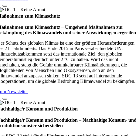
aßnahmen zum Klimaschutz
aßnahmen zum Klimaschutz – Umge­hend Maß­nah­men zur
ekämp­fung des Kli­ma­wan­dels und sei­ner Aus­wir­kun­gen ergrei­fe
er Schutz des globalen Klimas ist eine der größten Herausforderungen
es 21. Jahrhunderts. Das Ende 2015 in Paris verabschiedete UN-
limaschutzabkommen setzt das internationale Ziel, den globalen
emperaturanstieg deutlich unter 2 °C zu halten. Wird das nicht
ingehalten, steigt die Gefahr unumkehrbarer Klimaänderungen, die
öglichkeiten von Menschen und Ökosystemen, sich an den
limawandel anzupassen sinken. SDG 13 setzt auf internationale
ooperationen, um die globale Bedrohung Klimawandel zu bekämpfen.
um Newsletter
achhaltige/r Konsum und Produktion
achhaltige/r Konsum und Produktion – Nach­hal­tige Kon­sum- un
ro­duk­ti­ons­mus­ter sicher­stel­len
as SDG 12 steht für die Förderung von nachhaltigen Konsum- und