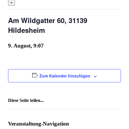
×
Am Wildgatter 60, 31139
Hildesheim
9. August, 9:07
Zum Kalender hinzufügen
Diese Seite teilen...
Facebook
X
Reddit
LinkedIn
WhatsApp
Tumblr
Pinterest
Vk
E-
Mail
Veranstaltung-Navigation