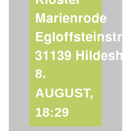
FÜR
KO
Marienrode
FÜR
UN
Egloffsteinstra
AKTUEL
31139 Hildesh
TERMIN
8.
AUGUST,
18:29