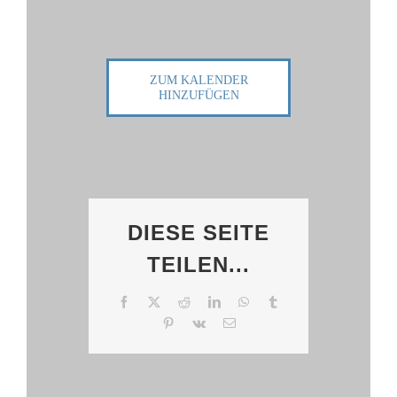
ZUM KALENDER
HINZUFÜGEN
DIESE SEITE
TEILEN...
Facebook
X
Reddit
LinkedIn
WhatsApp
Tumblr
Pinterest
Vk
E-
Mail