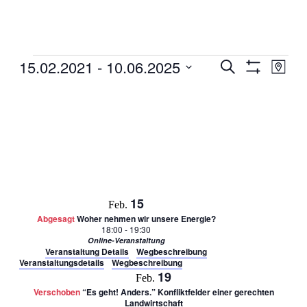
Veranstaltungen
15.02.2021
 - 
10.06.2025
Veranstaltun
Veran
Suche
Karte
Ansic
Filter
Suche
Datum
Anzeigen
Navig
auswählen.
und
Ansichten,
Navigation
15
Feb.
Abgesagt
Woher nehmen wir unsere Energie?
18:00
-
19:30
Online-Veranstaltung
Veranstaltung Details
Wegbeschreibung
Veranstaltungsdetails
Wegbeschreibung
19
Feb.
Verschoben
“Es geht! Anders.” Konfliktfelder einer gerechten
Landwirtschaft