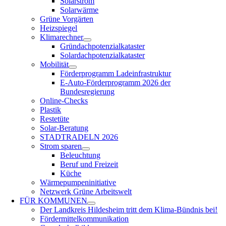
Solarstrom
Solarwärme
Grüne Vorgärten
Heizspiegel
Klimarechner
Gründachpotenzialkataster
Solardachpotenzialkataster
Mobilität
Förderprogramm Ladeinfrastruktur
E-Auto-Förderprogramm 2026 der
Bundesregierung
Online-Checks
Plastik
Restetüte
Solar-Beratung
STADTRADELN 2026
Strom sparen
Beleuchtung
Beruf und Freizeit
Küche
Wärmepumpeninitiative
Netzwerk Grüne Arbeitswelt
FÜR
KOMMUNEN
Der Landkreis Hildesheim tritt dem Klima-Bündnis bei!
Fördermittelkommunikation