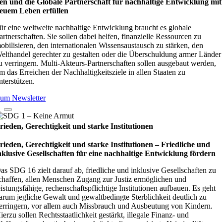
en und die Glo­bale Part­ner­schaft für nach­hal­tige Ent­wick­lung mit
euem Leben erfül­len
ür eine weltweite nachhaltige Entwicklung braucht es globale
artnerschaften. Sie sollen dabei helfen, finanzielle Ressourcen zu
obilisieren, den internationalen Wissensaustausch zu stärken, den
elthandel gerechter zu gestalten oder die Überschuldung armer Länder
u verringern. Multi-Akteurs-Partnerschaften sollen ausgebaut werden,
m das Erreichen der Nachhaltigkeitsziele in allen Staaten zu
nterstützen.
um Newsletter
rieden, Gerechtigkeit und starke Institutionen
rieden, Gerechtigkeit und starke Institutionen – Fried­li­che und
nklu­sive Gesell­schaf­ten für eine nach­hal­tige Ent­wick­lung för­dern
as SDG 16 zielt darauf ab, friedliche und inklusive Gesellschaften zu
chaffen, allen Menschen Zugang zur Justiz ermöglichen und
eistungsfähige, rechenschaftspflichtige Institutionen aufbauen. Es geht
arum jegliche Gewalt und gewaltbedingte Sterblichkeit deutlich zu
erringern, vor allem auch Missbrauch und Ausbeutung von Kindern.
ierzu sollen Rechtsstaatlichkeit gestärkt, illegale Finanz- und