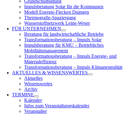
Grundschulbildung
Impulsberatung Solar für die Kommunen
Modell Energie-Flecken Duingen
Thermografie-Spaziergang
Wasserstoffnetzwerk Leine-Weser
FÜR
UNTERNEHMEN
Beratung für landwirtschaftliche Betriebe
Transformationsberatung – Impuls Solar
Impulsberatung für KMU – Betriebliches
Mobilitätsmanagement
Transformationsberatung – Impuls Energie- und
Materialeffizienz
Transformationsberatung – Impuls Klimaneutralität
AKTUELLES &
WISSENSWERTES
Aktuelles
Wissenswertes
Archiv
TERMINE
Kalender
Infos zum Veranstaltungskalender
Veranstalter