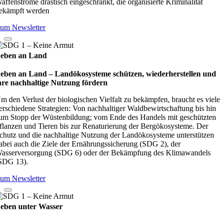
affenströme drastisch eingeschränkt, die organisierte Kriminalität
ekämpft werden
um Newsletter
eben an Land
eben an Land – Lan­d­öko­sys­teme schüt­zen, wie­der­her­stel­len und
hre nach­hal­tige Nut­zung för­dern
m den Verlust der biologischen Vielfalt zu bekämpfen, braucht es viele
erschiedene Strategien: Von nachhaltiger Waldbewirtschaftung bis hin
um Stopp der Wüstenbildung; vom Ende des Handels mit geschützten
flanzen und Tieren bis zur Renaturierung der Bergökosysteme. Der
chutz und die nachhaltige Nutzung der Landökosysteme unterstützen
abei auch die Ziele der Ernährungssicherung (SDG 2), der
asserversorgung (SDG 6) oder der Bekämpfung des Klimawandels
SDG 13).
um Newsletter
eben unter Wasser