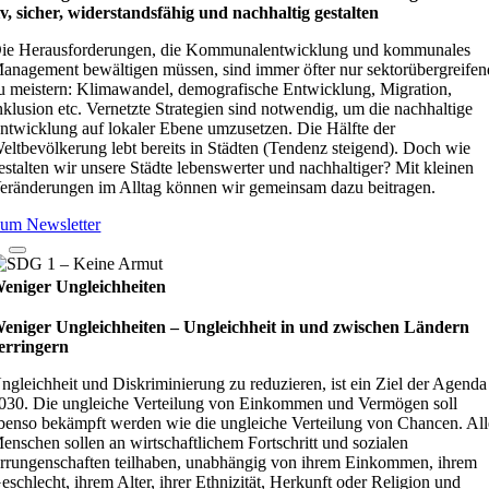
iv, sicher, wider­stands­fä­hig und nach­hal­tig gestal­ten
ie Herausforderungen, die Kommunalentwicklung und kommunales
anagement bewältigen müssen, sind immer öfter nur sektorübergreifen
u meistern: Klimawandel, demografische Entwicklung, Migration,
nklusion etc. Vernetzte Strategien sind notwendig, um die nachhaltige
ntwicklung auf lokaler Ebene umzusetzen. Die Hälfte der
eltbevölkerung lebt bereits in Städten (Tendenz steigend). Doch wie
estalten wir unsere Städte lebenswerter und nachhaltiger? Mit kleinen
eränderungen im Alltag können wir gemeinsam dazu beitragen.
um Newsletter
eniger Ungleichheiten
eniger Ungleichheiten – Ungleich­heit in und zwi­schen Län­dern
er­rin­gern
ngleichheit und Diskriminierung zu reduzieren, ist ein Ziel der Agenda
030. Die ungleiche Verteilung von Einkommen und Vermögen soll
benso bekämpft werden wie die ungleiche Verteilung von Chancen. All
enschen sollen an wirtschaftlichem Fortschritt und sozialen
rrungenschaften teilhaben, unabhängig von ihrem Einkommen, ihrem
eschlecht, ihrem Alter, ihrer Ethnizität, Herkunft oder Religion und