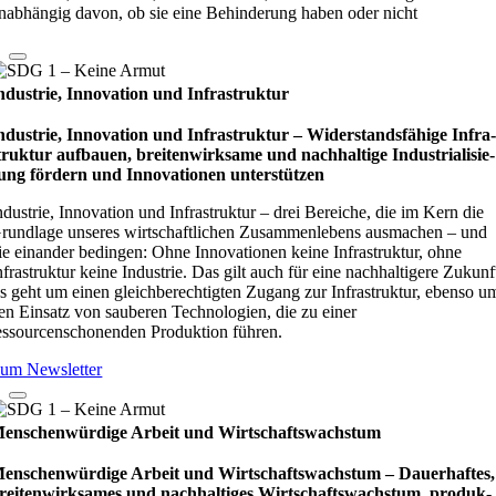
nabhängig davon, ob sie eine Behinderung haben oder nicht
ndustrie, Innovation und Infrastruktur
ndustrie, Innovation und Infrastruktur – Wider­stands­fä­hige Infra
truk­tur auf­bauen, brei­ten­wirk­same und nach­hal­tige Indu­stri­ali­sie­
ung för­dern und Inno­vati­o­nen unter­stüt­zen
ndustrie, Innovation und Infrastruktur – drei Bereiche, die im Kern die
rundlage unseres wirtschaftlichen Zusammenlebens ausmachen – und
ie einander bedingen: Ohne Innovationen keine Infrastruktur, ohne
nfrastruktur keine Industrie. Das gilt auch für eine nachhaltigere Zukunf
s geht um einen gleichberechtigten Zugang zur Infrastruktur, ebenso u
en Einsatz von sauberen Technologien, die zu einer
essourcenschonenden Produktion führen.
um Newsletter
enschenwürdige Arbeit und Wirtschaftswachstum
enschenwürdige Arbeit und Wirtschaftswachstum – Dau­e­r­haf­tes,
rei­ten­wirk­sa­mes und nach­hal­ti­ges Wirt­schafts­wachs­tum, pro­duk­