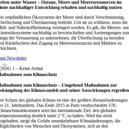
eben unter Wasser – Oze­ane, Meere und Mee­res­res­sour­cen im
inne nach­hal­ti­ger Ent­wick­lung erhal­ten und nach­hal­tig nut­zen
ie empfindlichen Ökosysteme der Meere sind durch Verschmutzung,
berfischung und Übersäuerung bedroht. Um sie zu schützen, muss die
üll- und Nährstoffbelastung verringert werden. Es gilt, die Meeres- un
üstenökosysteme nachhaltig zu bewirtschaften und Anstrengungen zu
topp der Versauerung zu unternehmen, die Überfischung zu beenden
nd Kleinfischern den Zugang zu Meeresressourcen und Märkten zu
rleichtern.
um Newsletter
aßnahmen zum Klimaschutz
aßnahmen zum Klimaschutz – Umge­hend Maß­nah­men zur
ekämp­fung des Kli­ma­wan­dels und sei­ner Aus­wir­kun­gen ergrei­fe
er Schutz des globalen Klimas ist eine der größten Herausforderungen
es 21. Jahrhunderts. Das Ende 2015 in Paris verabschiedete UN-
limaschutzabkommen setzt das internationale Ziel, den globalen
emperaturanstieg deutlich unter 2 °C zu halten. Wird das nicht
ingehalten, steigt die Gefahr unumkehrbarer Klimaänderungen, die
öglichkeiten von Menschen und Ökosystemen, sich an den