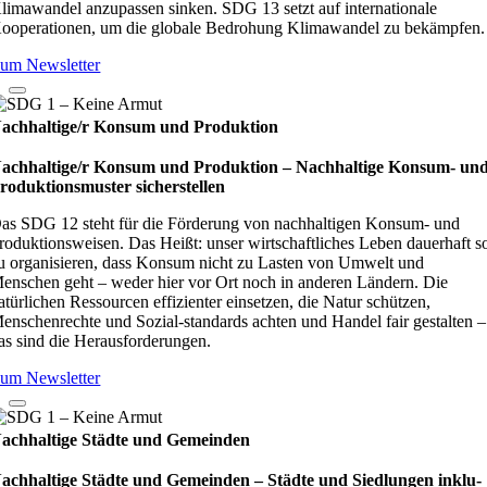
limawandel anzupassen sinken. SDG 13 setzt auf internationale
ooperationen, um die globale Bedrohung Klimawandel zu bekämpfen.
um Newsletter
achhaltige/r Konsum und Produktion
achhaltige/r Konsum und Produktion – Nach­hal­tige Kon­sum- un
ro­duk­ti­ons­mus­ter sicher­stel­len
as SDG 12 steht für die Förderung von nachhaltigen Konsum- und
roduktionsweisen. Das Heißt: unser wirtschaftliches Leben dauerhaft s
u organisieren, dass Konsum nicht zu Lasten von Umwelt und
enschen geht – weder hier vor Ort noch in anderen Ländern. Die
atürlichen Ressourcen effizienter einsetzen, die Natur schützen,
enschenrechte und Sozial-standards achten und Handel fair gestalten –
as sind die Herausforderungen.
um Newsletter
achhaltige Städte und Gemeinden
achhaltige Städte und Gemeinden – Städte und Sied­lun­gen inklu­