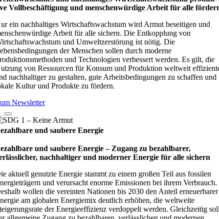
ive Vollbe­schäf­ti­gung und men­schen­wür­dige Arbeit für alle för­der
ur ein nachhaltiges Wirtschaftswachstum wird Armut beseitigen und
enschenwürdige Arbeit für alle sichern. Die Entkopplung von
irtschaftswachstum und Umweltzerstörung ist nötig. Die
ebensbedingungen der Menschen sollen durch moderne
roduktionsmethoden und Technologien verbessert werden. Es gilt, die
utzung von Ressourcen für Konsum und Produktion weltweit effizient
nd nachhaltiger zu gestalten, gute Arbeitsbedingungen zu schaffen und
okale Kultur und Produkte zu fördern.
um Newsletter
ezahlbare und saubere Energie
ezahlbare und saubere Energie – Zugang zu bezahlbarer,
erlässlicher, nachhaltiger und moderner Energie für alle sichern
ie aktuell genutzte Energie stammt zu einem großen Teil aus fossilen
nergieträgern und verursacht enorme Emissionen bei ihrem Verbrauch.
eshalb wollen die vereinten Nationen bis 2030 den Anteil erneuerbarer
nergie am globalen Energiemix deutlich erhöhen, die weltweite
teigerungsrate der Energieeffizienz verdoppelt werden. Gleichzeitig sol
er allgemeine Zugang zu bezahlbaren, verlässlichen und modernen