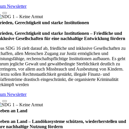
um Newsletter
rieden, Gerechtigkeit und starke Institutionen
rieden, Gerechtigkeit und starke Institutionen – Fried­li­che und
nklu­sive Gesell­schaf­ten für eine nach­hal­tige Ent­wick­lung för­dern
as SDG 16 zielt darauf ab, friedliche und inklusive Gesellschaften zu
chaffen, allen Menschen Zugang zur Justiz ermöglichen und
eistungsfähige, rechenschaftspflichtige Institutionen aufbauen. Es geht
arum jegliche Gewalt und gewaltbedingte Sterblichkeit deutlich zu
erringern, vor allem auch Missbrauch und Ausbeutung von Kindern.
ierzu sollen Rechtsstaatlichkeit gestärkt, illegale Finanz- und
affenströme drastisch eingeschränkt, die organisierte Kriminalität
ekämpft werden
um Newsletter
eben an Land
eben an Land – Lan­d­öko­sys­teme schüt­zen, wie­der­her­stel­len und
hre nach­hal­tige Nut­zung för­dern