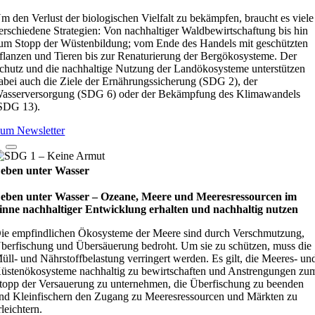
m den Verlust der biologischen Vielfalt zu bekämpfen, braucht es viele
erschiedene Strategien: Von nachhaltiger Waldbewirtschaftung bis hin
um Stopp der Wüstenbildung; vom Ende des Handels mit geschützten
flanzen und Tieren bis zur Renaturierung der Bergökosysteme. Der
chutz und die nachhaltige Nutzung der Landökosysteme unterstützen
abei auch die Ziele der Ernährungssicherung (SDG 2), der
asserversorgung (SDG 6) oder der Bekämpfung des Klimawandels
SDG 13).
um Newsletter
eben unter Wasser
eben unter Wasser – Oze­ane, Meere und Mee­res­res­sour­cen im
inne nach­hal­ti­ger Ent­wick­lung erhal­ten und nach­hal­tig nut­zen
ie empfindlichen Ökosysteme der Meere sind durch Verschmutzung,
berfischung und Übersäuerung bedroht. Um sie zu schützen, muss die
üll- und Nährstoffbelastung verringert werden. Es gilt, die Meeres- un
üstenökosysteme nachhaltig zu bewirtschaften und Anstrengungen zu
topp der Versauerung zu unternehmen, die Überfischung zu beenden
nd Kleinfischern den Zugang zu Meeresressourcen und Märkten zu
rleichtern.