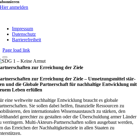
abonnieren
Hier anmelden
Impressum
Datenschutz
Barrierefreiheit
Page load link
artnerschaften zur Erreichung der Ziele
artnerschaften zur Erreichung der Ziele – Umset­zungs­mit­tel stär­
en und die Glo­bale Part­ner­schaft für nach­hal­tige Ent­wick­lung mit
euem Leben erfül­len
ür eine weltweite nachhaltige Entwicklung braucht es globale
artnerschaften. Sie sollen dabei helfen, finanzielle Ressourcen zu
obilisieren, den internationalen Wissensaustausch zu stärken, den
elthandel gerechter zu gestalten oder die Überschuldung armer Länder
u verringern. Multi-Akteurs-Partnerschaften sollen ausgebaut werden,
m das Erreichen der Nachhaltigkeitsziele in allen Staaten zu
nterstützen.