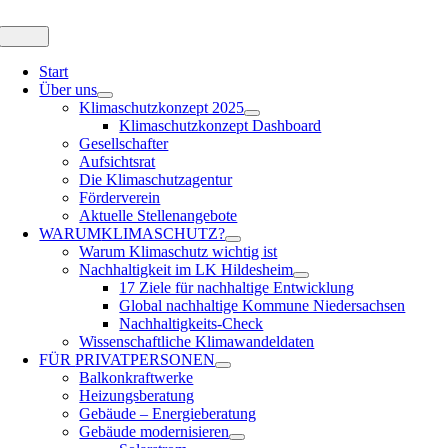
Zum
Inhalt
Toggle
Navigation
springen
Start
Über uns
Klimaschutzkonzept 2025
Klimaschutzkonzept Dashboard
Gesellschafter
Aufsichtsrat
Die Klimaschutzagentur
Förderverein
Aktuelle Stellenangebote
WARUM
KLIMASCHUTZ?
Warum Klimaschutz wichtig ist
Nachhaltigkeit im LK Hildesheim
17 Ziele für nachhaltige Entwicklung
Global nachhaltige Kommune Niedersachsen
Nachhaltigkeits-Check
Wissenschaftliche Klimawandeldaten
FÜR
PRIVATPERSONEN
Balkonkraftwerke
Heizungsberatung
Gebäude – Energieberatung
Gebäude modernisieren