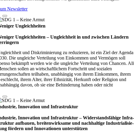
um Newsletter
eniger Ungleichheiten
eniger Ungleichheiten – Ungleich­heit in und zwi­schen Län­dern
er­rin­gern
ngleichheit und Diskriminierung zu reduzieren, ist ein Ziel der Agenda
030. Die ungleiche Verteilung von Einkommen und Vermögen soll
benso bekämpft werden wie die ungleiche Verteilung von Chancen. All
enschen sollen an wirtschaftlichem Fortschritt und sozialen
rrungenschaften teilhaben, unabhängig von ihrem Einkommen, ihrem
eschlecht, ihrem Alter, ihrer Ethnizität, Herkunft oder Religion und
nabhängig davon, ob sie eine Behinderung haben oder nicht
ndustrie, Innovation und Infrastruktur
ndustrie, Innovation und Infrastruktur – Wider­stands­fä­hige Infra
truk­tur auf­bauen, brei­ten­wirk­same und nach­hal­tige Indu­stri­ali­sie­
ung för­dern und Inno­vati­o­nen unter­stüt­zen