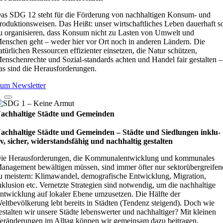
as SDG 12 steht für die Förderung von nachhaltigen Konsum- und
roduktionsweisen. Das Heißt: unser wirtschaftliches Leben dauerhaft s
u organisieren, dass Konsum nicht zu Lasten von Umwelt und
enschen geht – weder hier vor Ort noch in anderen Ländern. Die
atürlichen Ressourcen effizienter einsetzen, die Natur schützen,
enschenrechte und Sozial-standards achten und Handel fair gestalten –
as sind die Herausforderungen.
um Newsletter
achhaltige Städte und Gemeinden
achhaltige Städte und Gemeinden – Städte und Sied­lun­gen inklu­
iv, sicher, wider­stands­fä­hig und nach­hal­tig gestal­ten
ie Herausforderungen, die Kommunalentwicklung und kommunales
anagement bewältigen müssen, sind immer öfter nur sektorübergreifen
u meistern: Klimawandel, demografische Entwicklung, Migration,
nklusion etc. Vernetzte Strategien sind notwendig, um die nachhaltige
ntwicklung auf lokaler Ebene umzusetzen. Die Hälfte der
eltbevölkerung lebt bereits in Städten (Tendenz steigend). Doch wie
estalten wir unsere Städte lebenswerter und nachhaltiger? Mit kleinen
eränderungen im Alltag können wir gemeinsam dazu beitragen.