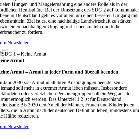
pielen Hunger- und Mangelernährung eine andere Rolle als in der
ördlichen Hemisphäre. Bei der Umsetzung des SDG 2 auf kommunale
bene in Deutschland geht es vor allem um einen besseren Umgang mit
ebensmitteln. Ziel ist es, eine nachhaltige Landwirtschaft zu stärken
owie einen nachhaltigen Umgang mit Lebensmitteln durch die
erbraucher zu fördern.
um Newsletter
eine Armut
eine Armut – Armut in jeder Form und überall beenden
m Jahr 2030 soll Armut in all ihren Ausprägungen beendet sein.
iemand soll mehr in extremer Armut leben müssen. Insbesondere
efährdeten oder verletzlichen Personengruppen soll ein Weg aus der
rmut ermöglich werden. Das Unterziel 1.2 ist für Deutschland
edeutsam: Bis 2030 den Anteil der Männer, Frauen und Kinder jeden
lters, die in Armut nach der deutschen Definition leben, mindestens u
ie Hälfte reduzieren.
um Newsletter