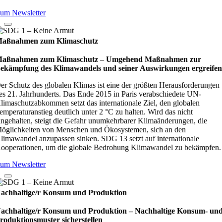
um Newsletter
aßnahmen zum Klimaschutz
aßnahmen zum Klimaschutz – Umge­hend Maß­nah­men zur
ekämp­fung des Kli­ma­wan­dels und sei­ner Aus­wir­kun­gen ergrei­fe
er Schutz des globalen Klimas ist eine der größten Herausforderungen
es 21. Jahrhunderts. Das Ende 2015 in Paris verabschiedete UN-
limaschutzabkommen setzt das internationale Ziel, den globalen
emperaturanstieg deutlich unter 2 °C zu halten. Wird das nicht
ingehalten, steigt die Gefahr unumkehrbarer Klimaänderungen, die
öglichkeiten von Menschen und Ökosystemen, sich an den
limawandel anzupassen sinken. SDG 13 setzt auf internationale
ooperationen, um die globale Bedrohung Klimawandel zu bekämpfen.
um Newsletter
achhaltige/r Konsum und Produktion
achhaltige/r Konsum und Produktion – Nach­hal­tige Kon­sum- un
ro­duk­ti­ons­mus­ter sicher­stel­len