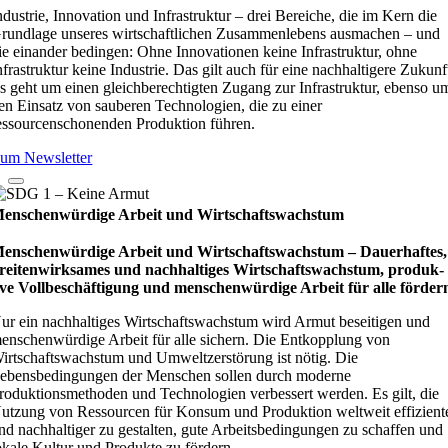
ndustrie, Innovation und Infrastruktur – drei Bereiche, die im Kern die
rundlage unseres wirtschaftlichen Zusammenlebens ausmachen – und
ie einander bedingen: Ohne Innovationen keine Infrastruktur, ohne
nfrastruktur keine Industrie. Das gilt auch für eine nachhaltigere Zukunf
s geht um einen gleichberechtigten Zugang zur Infrastruktur, ebenso u
en Einsatz von sauberen Technologien, die zu einer
essourcenschonenden Produktion führen.
um Newsletter
enschenwürdige Arbeit und Wirtschaftswachstum
enschenwürdige Arbeit und Wirtschaftswachstum – Dau­e­r­haf­tes,
rei­ten­wirk­sa­mes und nach­hal­ti­ges Wirt­schafts­wachs­tum, pro­duk­
ive Vollbe­schäf­ti­gung und men­schen­wür­dige Arbeit für alle för­der
ur ein nachhaltiges Wirtschaftswachstum wird Armut beseitigen und
enschenwürdige Arbeit für alle sichern. Die Entkopplung von
irtschaftswachstum und Umweltzerstörung ist nötig. Die
ebensbedingungen der Menschen sollen durch moderne
roduktionsmethoden und Technologien verbessert werden. Es gilt, die
utzung von Ressourcen für Konsum und Produktion weltweit effizient
nd nachhaltiger zu gestalten, gute Arbeitsbedingungen zu schaffen und
okale Kultur und Produkte zu fördern.