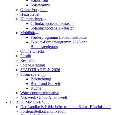
Solarstrom
Solarwärme
Grüne Vorgärten
Heizspiegel
Klimarechner
Gründachpotenzialkataster
Solardachpotenzialkataster
Mobilität
Förderprogramm Ladeinfrastruktur
E-Auto-Förderprogramm 2026 der
Bundesregierung
Online-Checks
Plastik
Restetüte
Solar-Beratung
STADTRADELN 2026
Strom sparen
Beleuchtung
Beruf und Freizeit
Küche
Wärmepumpeninitiative
Netzwerk Grüne Arbeitswelt
FÜR
KOMMUNEN
Der Landkreis Hildesheim tritt dem Klima-Bündnis bei!
Fördermittelkommunikation