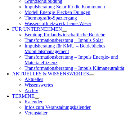
Grundschulbildung
Impulsberatung Solar für die Kommunen
Modell Energie-Flecken Duingen
Thermografie-Spaziergang
Wasserstoffnetzwerk Leine-Weser
FÜR
UNTERNEHMEN
Beratung für landwirtschaftliche Betriebe
Transformationsberatung – Impuls Solar
Impulsberatung für KMU – Betriebliches
Mobilitätsmanagement
Transformationsberatung – Impuls Energie- und
Materialeffizienz
Transformationsberatung – Impuls Klimaneutralität
AKTUELLES &
WISSENSWERTES
Aktuelles
Wissenswertes
Archiv
TERMINE
Kalender
Infos zum Veranstaltungskalender
Veranstalter