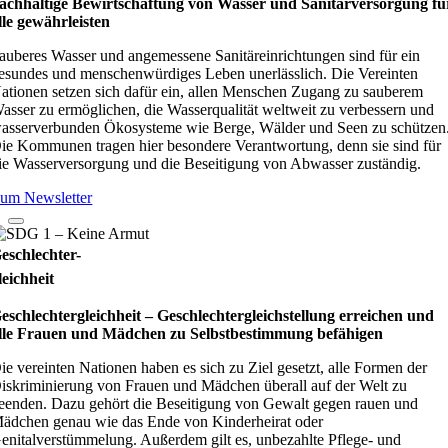
achhaltige Bewirtschaftung von Wasser und Sanitärversorgung fü
lle gewährleisten
auberes Wasser und angemessene Sanitäreinrichtungen sind für ein
esundes und menschenwürdiges Leben unerlässlich. Die Vereinten
ationen setzen sich dafür ein, allen Menschen Zugang zu sauberem
asser zu ermöglichen, die Wasserqualität weltweit zu verbessern und
asserverbunden Ökosysteme wie Berge, Wälder und Seen zu schützen
ie Kommunen tragen hier besondere Verantwortung, denn sie sind für
ie Wasserversorgung und die Beseitigung von Abwasser zuständig.
um Newsletter
eschlechter-
leichheit
eschlechtergleichheit – Geschlechtergleichstellung erreichen und
lle Frauen und Mädchen zu Selbstbestimmung befähigen
ie vereinten Nationen haben es sich zu Ziel gesetzt, alle Formen der
iskriminierung von Frauen und Mädchen überall auf der Welt zu
eenden. Dazu gehört die Beseitigung von Gewalt gegen rauen und
ädchen genau wie das Ende von Kinderheirat oder
enitalverstümmelung. Außerdem gilt es, unbezahlte Pflege- und