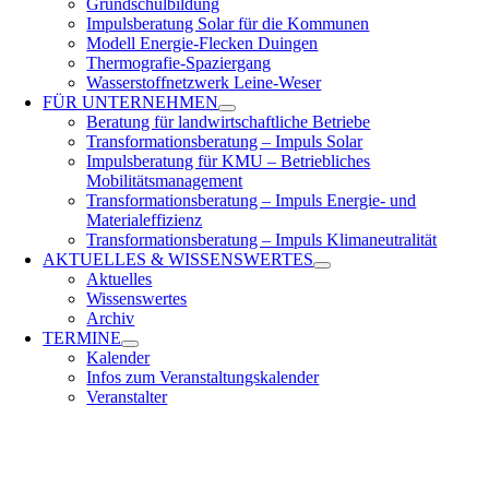
Grundschulbildung
Impulsberatung Solar für die Kommunen
Modell Energie-Flecken Duingen
Thermografie-Spaziergang
Wasserstoffnetzwerk Leine-Weser
FÜR
UNTERNEHMEN
Beratung für landwirtschaftliche Betriebe
Transformationsberatung – Impuls Solar
Impulsberatung für KMU – Betriebliches
Mobilitätsmanagement
Transformationsberatung – Impuls Energie- und
Materialeffizienz
Transformationsberatung – Impuls Klimaneutralität
AKTUELLES &
WISSENSWERTES
Aktuelles
Wissenswertes
Archiv
TERMINE
Kalender
Infos zum Veranstaltungskalender
Veranstalter