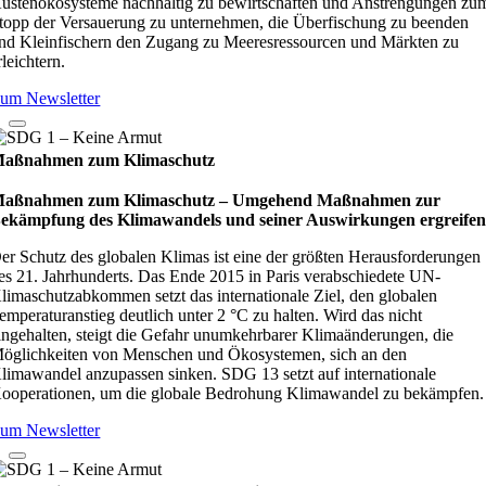
üstenökosysteme nachhaltig zu bewirtschaften und Anstrengungen zu
topp der Versauerung zu unternehmen, die Überfischung zu beenden
nd Kleinfischern den Zugang zu Meeresressourcen und Märkten zu
rleichtern.
um Newsletter
aßnahmen zum Klimaschutz
aßnahmen zum Klimaschutz – Umge­hend Maß­nah­men zur
ekämp­fung des Kli­ma­wan­dels und sei­ner Aus­wir­kun­gen ergrei­fe
er Schutz des globalen Klimas ist eine der größten Herausforderungen
es 21. Jahrhunderts. Das Ende 2015 in Paris verabschiedete UN-
limaschutzabkommen setzt das internationale Ziel, den globalen
emperaturanstieg deutlich unter 2 °C zu halten. Wird das nicht
ingehalten, steigt die Gefahr unumkehrbarer Klimaänderungen, die
öglichkeiten von Menschen und Ökosystemen, sich an den
limawandel anzupassen sinken. SDG 13 setzt auf internationale
ooperationen, um die globale Bedrohung Klimawandel zu bekämpfen.
um Newsletter