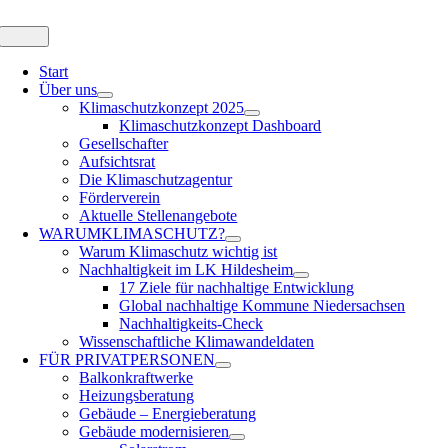
Zum
Inhalt
Toggle
Navigation
springen
Start
Über uns
Klimaschutzkonzept 2025
Klimaschutzkonzept Dashboard
Gesellschafter
Aufsichtsrat
Die Klimaschutzagentur
Förderverein
Aktuelle Stellenangebote
WARUM
KLIMASCHUTZ?
Warum Klimaschutz wichtig ist
Nachhaltigkeit im LK Hildesheim
17 Ziele für nachhaltige Entwicklung
Global nachhaltige Kommune Niedersachsen
Nachhaltigkeits-Check
Wissenschaftliche Klimawandeldaten
FÜR
PRIVATPERSONEN
Balkonkraftwerke
Heizungsberatung
Gebäude – Energieberatung
Gebäude modernisieren