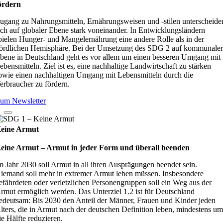
ördern
ugang zu Nahrungsmitteln, Ernährungsweisen und -stilen unterscheide
ich auf globaler Ebene stark voneinander. In Entwicklungsländern
pielen Hunger- und Mangelernährung eine andere Rolle als in der
ördlichen Hemisphäre. Bei der Umsetzung des SDG 2 auf kommunale
bene in Deutschland geht es vor allem um einen besseren Umgang mit
ebensmitteln. Ziel ist es, eine nachhaltige Landwirtschaft zu stärken
owie einen nachhaltigen Umgang mit Lebensmitteln durch die
erbraucher zu fördern.
um Newsletter
eine Armut
eine Armut – Armut in jeder Form und überall beenden
m Jahr 2030 soll Armut in all ihren Ausprägungen beendet sein.
iemand soll mehr in extremer Armut leben müssen. Insbesondere
efährdeten oder verletzlichen Personengruppen soll ein Weg aus der
rmut ermöglich werden. Das Unterziel 1.2 ist für Deutschland
edeutsam: Bis 2030 den Anteil der Männer, Frauen und Kinder jeden
lters, die in Armut nach der deutschen Definition leben, mindestens u
ie Hälfte reduzieren.