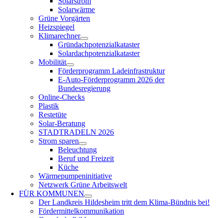
Solarstrom
Solarwärme
Grüne Vorgärten
Heizspiegel
Klimarechner
Gründachpotenzialkataster
Solardachpotenzialkataster
Mobilität
Förderprogramm Ladeinfrastruktur
E-Auto-Förderprogramm 2026 der
Bundesregierung
Online-Checks
Plastik
Restetüte
Solar-Beratung
STADTRADELN 2026
Strom sparen
Beleuchtung
Beruf und Freizeit
Küche
Wärmepumpeninitiative
Netzwerk Grüne Arbeitswelt
FÜR
KOMMUNEN
Der Landkreis Hildesheim tritt dem Klima-Bündnis bei!
Fördermittelkommunikation