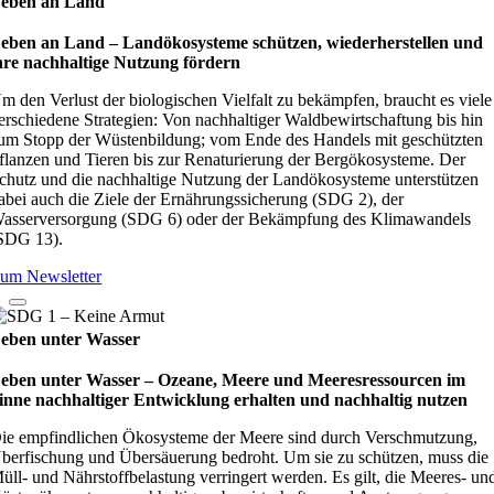
eben an Land
eben an Land – Lan­d­öko­sys­teme schüt­zen, wie­der­her­stel­len und
hre nach­hal­tige Nut­zung för­dern
m den Verlust der biologischen Vielfalt zu bekämpfen, braucht es viele
erschiedene Strategien: Von nachhaltiger Waldbewirtschaftung bis hin
um Stopp der Wüstenbildung; vom Ende des Handels mit geschützten
flanzen und Tieren bis zur Renaturierung der Bergökosysteme. Der
chutz und die nachhaltige Nutzung der Landökosysteme unterstützen
abei auch die Ziele der Ernährungssicherung (SDG 2), der
asserversorgung (SDG 6) oder der Bekämpfung des Klimawandels
SDG 13).
um Newsletter
eben unter Wasser
eben unter Wasser – Oze­ane, Meere und Mee­res­res­sour­cen im
inne nach­hal­ti­ger Ent­wick­lung erhal­ten und nach­hal­tig nut­zen
ie empfindlichen Ökosysteme der Meere sind durch Verschmutzung,
berfischung und Übersäuerung bedroht. Um sie zu schützen, muss die
üll- und Nährstoffbelastung verringert werden. Es gilt, die Meeres- un