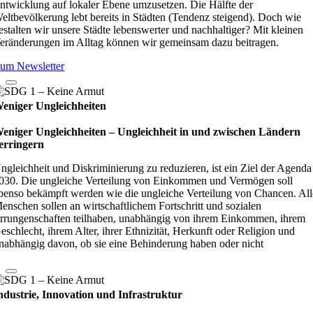
ntwicklung auf lokaler Ebene umzusetzen. Die Hälfte der
eltbevölkerung lebt bereits in Städten (Tendenz steigend). Doch wie
estalten wir unsere Städte lebenswerter und nachhaltiger? Mit kleinen
eränderungen im Alltag können wir gemeinsam dazu beitragen.
um Newsletter
eniger Ungleichheiten
eniger Ungleichheiten – Ungleich­heit in und zwi­schen Län­dern
er­rin­gern
ngleichheit und Diskriminierung zu reduzieren, ist ein Ziel der Agenda
030. Die ungleiche Verteilung von Einkommen und Vermögen soll
benso bekämpft werden wie die ungleiche Verteilung von Chancen. All
enschen sollen an wirtschaftlichem Fortschritt und sozialen
rrungenschaften teilhaben, unabhängig von ihrem Einkommen, ihrem
eschlecht, ihrem Alter, ihrer Ethnizität, Herkunft oder Religion und
nabhängig davon, ob sie eine Behinderung haben oder nicht
ndustrie, Innovation und Infrastruktur