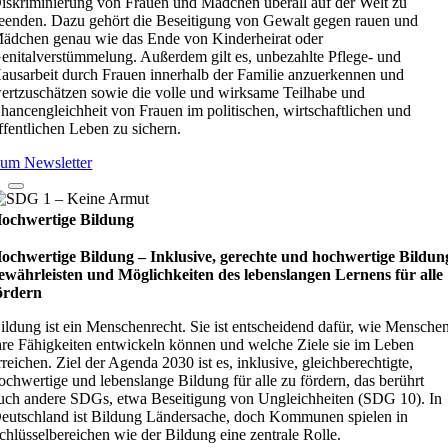
iskriminierung von Frauen und Mädchen überall auf der Welt zu
eenden. Dazu gehört die Beseitigung von Gewalt gegen rauen und
ädchen genau wie das Ende von Kinderheirat oder
enitalverstümmelung. Außerdem gilt es, unbezahlte Pflege- und
ausarbeit durch Frauen innerhalb der Familie anzuerkennen und
ertzuschätzen sowie die volle und wirksame Teilhabe und
hancengleichheit von Frauen im politischen, wirtschaftlichen und
ffentlichen Leben zu sichern.
um Newsletter
ochwertige Bildung
ochwertige Bildung – Inklusive, gerechte und hochwertige Bildun
ewährleisten und Möglichkeiten des lebenslangen Lernens für alle
ördern
ildung ist ein Menschenrecht. Sie ist entscheidend dafür, wie Mensche
hre Fähigkeiten entwickeln können und welche Ziele sie im Leben
rreichen. Ziel der Agenda 2030 ist es, inklusive, gleichberechtigte,
ochwertige und lebenslange Bildung für alle zu fördern, das berührt
uch andere SDGs, etwa Beseitigung von Ungleichheiten (SDG 10). In
eutschland ist Bildung Ländersache, doch Kommunen spielen in
chlüsselbereichen wie der Bildung eine zentrale Rolle.