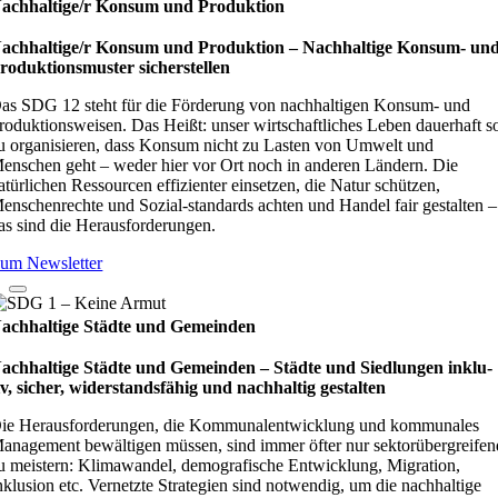
achhaltige/r Konsum und Produktion
achhaltige/r Konsum und Produktion – Nach­hal­tige Kon­sum- un
ro­duk­ti­ons­mus­ter sicher­stel­len
as SDG 12 steht für die Förderung von nachhaltigen Konsum- und
roduktionsweisen. Das Heißt: unser wirtschaftliches Leben dauerhaft s
u organisieren, dass Konsum nicht zu Lasten von Umwelt und
enschen geht – weder hier vor Ort noch in anderen Ländern. Die
atürlichen Ressourcen effizienter einsetzen, die Natur schützen,
enschenrechte und Sozial-standards achten und Handel fair gestalten –
as sind die Herausforderungen.
um Newsletter
achhaltige Städte und Gemeinden
achhaltige Städte und Gemeinden – Städte und Sied­lun­gen inklu­
iv, sicher, wider­stands­fä­hig und nach­hal­tig gestal­ten
ie Herausforderungen, die Kommunalentwicklung und kommunales
anagement bewältigen müssen, sind immer öfter nur sektorübergreifen
u meistern: Klimawandel, demografische Entwicklung, Migration,
nklusion etc. Vernetzte Strategien sind notwendig, um die nachhaltige