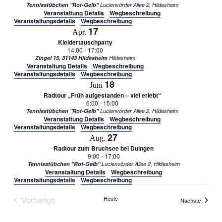
Tennisstübchen "Rot-Gelb"
Lucienvörder Allee 2, Hildesheim
Veranstaltung Details
Wegbeschreibung
Veranstaltungsdetails
Wegbeschreibung
17
Apr.
Kleidertauschparty
14:00
-
17:00
Zingel 15, 31143 Hildesheim
Hildesheim
Veranstaltung Details
Wegbeschreibung
Veranstaltungsdetails
Wegbeschreibung
18
Juni
Radtour „Früh aufgestanden – viel erlebt“
6:00
-
15:00
Tennisstübchen "Rot-Gelb"
Lucienvörder Allee 2, Hildesheim
Veranstaltung Details
Wegbeschreibung
Veranstaltungsdetails
Wegbeschreibung
27
Aug.
Radtour zum Bruchsee bei Duingen
9:00
-
17:00
Tennisstübchen "Rot-Gelb"
Lucienvörder Allee 2, Hildesheim
Veranstaltung Details
Wegbeschreibung
Veranstaltungsdetails
Wegbeschreibung
Vorherige
Heute
Veransta
Nächste
Veranstaltungen