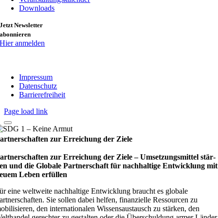
Downloads
Jetzt Newsletter
abonnieren
Hier anmelden
Impressum
Datenschutz
Barrierefreiheit
Page load link
artnerschaften zur Erreichung der Ziele
artnerschaften zur Erreichung der Ziele – Umset­zungs­mit­tel stär­
en und die Glo­bale Part­ner­schaft für nach­hal­tige Ent­wick­lung mit
euem Leben erfül­len
ür eine weltweite nachhaltige Entwicklung braucht es globale
artnerschaften. Sie sollen dabei helfen, finanzielle Ressourcen zu
obilisieren, den internationalen Wissensaustausch zu stärken, den
elthandel gerechter zu gestalten oder die Überschuldung armer Länder