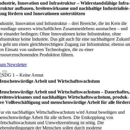
ndustrie, Innovation und Infrastruktur – Wider­stands­fä­hige Infra
truk­tur auf­bauen, brei­ten­wirk­same und nach­hal­tige Indu­stri­ali­sie­
ung för­dern und Inno­vati­o­nen unter­stüt­zen
ndustrie, Innovation und Infrastruktur – drei Bereiche, die im Kern die
rundlage unseres wirtschaftlichen Zusammenlebens ausmachen – und
ie einander bedingen: Ohne Innovationen keine Infrastruktur, ohne
nfrastruktur keine Industrie. Das gilt auch für eine nachhaltigere Zukunf
s geht um einen gleichberechtigten Zugang zur Infrastruktur, ebenso u
en Einsatz von sauberen Technologien, die zu einer
essourcenschonenden Produktion führen.
um Newsletter
enschenwürdige Arbeit und Wirtschaftswachstum
enschenwürdige Arbeit und Wirtschaftswachstum – Dau­e­r­haf­tes,
rei­ten­wirk­sa­mes und nach­hal­ti­ges Wirt­schafts­wachs­tum, pro­duk­
ive Vollbe­schäf­ti­gung und men­schen­wür­dige Arbeit für alle för­der
ur ein nachhaltiges Wirtschaftswachstum wird Armut beseitigen und
enschenwürdige Arbeit für alle sichern. Die Entkopplung von
irtschaftswachstum und Umweltzerstörung ist nötig. Die
ebensbedingungen der Menschen sollen durch moderne