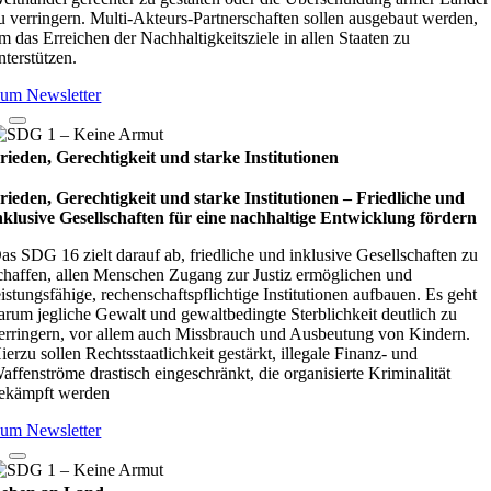
u verringern. Multi-Akteurs-Partnerschaften sollen ausgebaut werden,
m das Erreichen der Nachhaltigkeitsziele in allen Staaten zu
nterstützen.
um Newsletter
rieden, Gerechtigkeit und starke Institutionen
rieden, Gerechtigkeit und starke Institutionen – Fried­li­che und
nklu­sive Gesell­schaf­ten für eine nach­hal­tige Ent­wick­lung för­dern
as SDG 16 zielt darauf ab, friedliche und inklusive Gesellschaften zu
chaffen, allen Menschen Zugang zur Justiz ermöglichen und
eistungsfähige, rechenschaftspflichtige Institutionen aufbauen. Es geht
arum jegliche Gewalt und gewaltbedingte Sterblichkeit deutlich zu
erringern, vor allem auch Missbrauch und Ausbeutung von Kindern.
ierzu sollen Rechtsstaatlichkeit gestärkt, illegale Finanz- und
affenströme drastisch eingeschränkt, die organisierte Kriminalität
ekämpft werden
um Newsletter