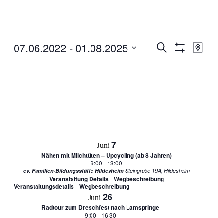
Veranstaltungen
07.06.2022
 - 
01.08.2025
Veranstaltun
Veran
Suche
Karte
Ansic
Filter
Suche
Datum
Anzeigen
Navig
auswählen.
und
Ansichten,
Navigation
7
Juni
Nähen mit Milchtüten – Upcycling (ab 8 Jahren)
9:00
-
13:00
ev. Familien-Bildungsstätte Hildesheim
Steingrube 19A, Hildesheim
Veranstaltung Details
Wegbeschreibung
Veranstaltungsdetails
Wegbeschreibung
26
Juni
Radtour zum Dreschfest nach Lamspringe
9:00
-
16:30