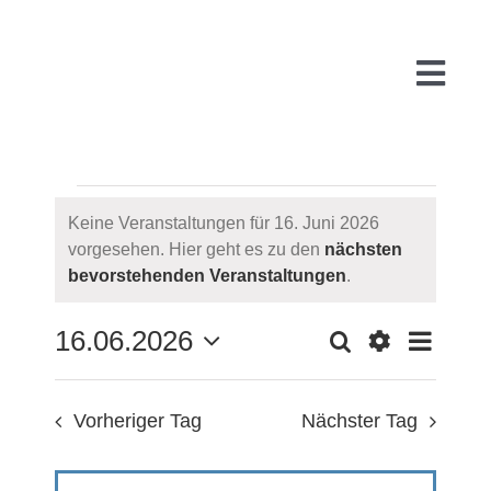
Zum
Inhalt
springen
Togg
Navi
VERANSTALTUNG
Start
Keine Veranstaltungen für 16. Juni 2026
vorgesehen. Hier geht es zu den
nächsten
FÜR
Hinweis
bevorstehenden Veranstaltungen
.
Über uns
16.
16.06.2026
Suche
VE
Tag
VERAN
WARUM
Filter
JUNI
Datum
Anzeigen
wählen.
AN
Vorheriger Tag
Nächster Tag
2026
SUCH
FÜR
PR