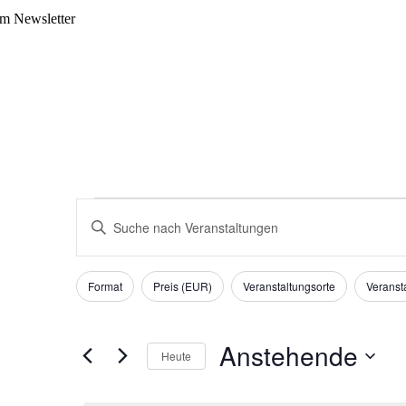
m Newsletter
Veranstaltungen
Veranstaltungen
Bitte
Suche
Schlüsselwort
eingeben.
und
Suche
Filter
Das
Ansichten,
nach
Format
Preis (EUR)
Veranstaltungsorte
Veransta
Ändern
Veranstaltungen
Navigation
der
Schlüsselwort.
Formular-
Eingabefelder
Anstehende
Heute
wird
die
Datum
Liste
auswählen.