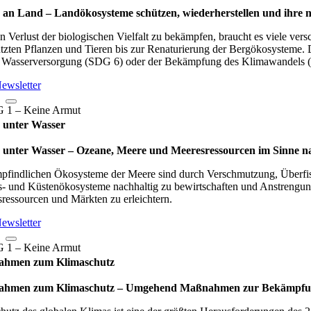
an Land – Lan­d­öko­sys­teme schüt­zen, wie­der­her­stel­len und ihre n
 Verlust der biologischen Vielfalt zu bekämpfen, braucht es viele ve
tzten Pflanzen und Tieren bis zur Renaturierung der Bergökosysteme.
r Wasserversorgung (SDG 6) oder der Bekämpfung des Klimawandels 
ewsletter
 unter Wasser
unter Wasser – Oze­ane, Meere und Mee­res­res­sour­cen im Sinne nach­
pfindlichen Ökosysteme der Meere sind durch Verschmutzung, Überfisc
- und Küstenökosysteme nachhaltig zu bewirtschaften und Anstrengun
ressourcen und Märkten zu erleichtern.
ewsletter
hmen zum Klimaschutz
men zum Klimaschutz – Umge­hend Maß­nah­men zur Bekämp­fung des