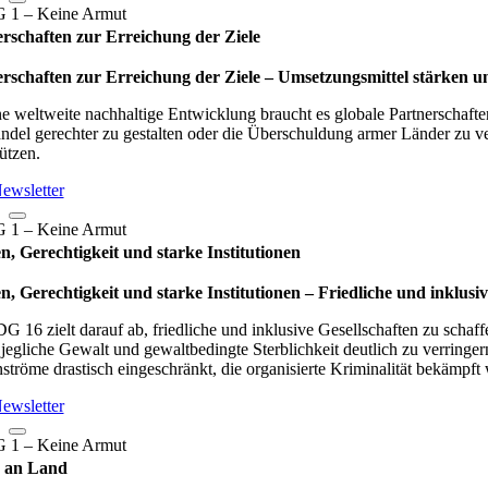
rschaften zur Erreichung der Ziele
rschaften zur Erreichung der Ziele – Umset­zungs­mit­tel stär­ken und
ne weltweite nachhaltige Entwicklung braucht es globale Partnerschaften
ndel gerechter zu gestalten oder die Überschuldung armer Länder zu ver
ützen.
ewsletter
n, Gerechtigkeit und starke Institutionen
n, Gerechtigkeit und starke Institutionen – Fried­li­che und inklu­sive
G 16 zielt darauf ab, friedliche und inklusive Gesellschaften zu schaff
jegliche Gewalt und gewaltbedingte Sterblichkeit deutlich zu verringer
ströme drastisch eingeschränkt, die organisierte Kriminalität bekämpft
ewsletter
 an Land