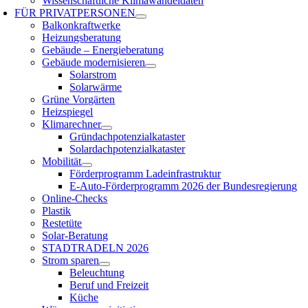
Wissenschaftliche Klimawandeldaten
FÜR
PRIVATPERSONEN
Balkonkraftwerke
Heizungsberatung
Gebäude – Energieberatung
Gebäude modernisieren
Solarstrom
Solarwärme
Grüne Vorgärten
Heizspiegel
Klimarechner
Gründachpotenzialkataster
Solardachpotenzialkataster
Mobilität
Förderprogramm Ladeinfrastruktur
E-Auto-Förderprogramm 2026 der Bundesregierung
Online-Checks
Plastik
Restetüte
Solar-Beratung
STADTRADELN 2026
Strom sparen
Beleuchtung
Beruf und Freizeit
Küche