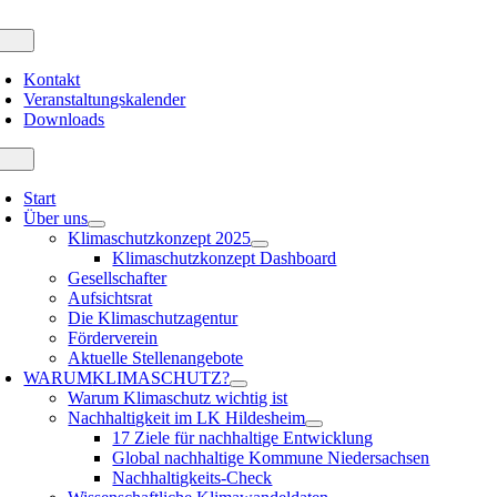
Zum
Inhalt
oggle
avigation
springen
Kontakt
Veranstaltungskalender
Downloads
oggle
avigation
Start
Über uns
Klimaschutzkonzept 2025
Klimaschutzkonzept Dashboard
Gesellschafter
Aufsichtsrat
Die Klimaschutzagentur
Förderverein
Aktuelle Stellenangebote
WARUM
KLIMASCHUTZ?
Warum Klimaschutz wichtig ist
Nachhaltigkeit im LK Hildesheim
17 Ziele für nachhaltige Entwicklung
Global nachhaltige Kommune Niedersachsen
Nachhaltigkeits-Check