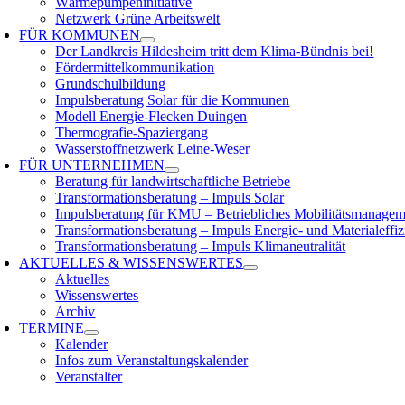
Wärmepumpeninitiative
Netzwerk Grüne Arbeitswelt
FÜR
KOMMUNEN
Der Landkreis Hildesheim tritt dem Klima-Bündnis bei!
Fördermittelkommunikation
Grundschulbildung
Impulsberatung Solar für die Kommunen
Modell Energie-Flecken Duingen
Thermografie-Spaziergang
Wasserstoffnetzwerk Leine-Weser
FÜR
UNTERNEHMEN
Beratung für landwirtschaftliche Betriebe
Transformationsberatung – Impuls Solar
Impulsberatung für KMU – Betriebliches Mobilitätsmanagem
Transformationsberatung – Impuls Energie- und Materialeffiz
Transformationsberatung – Impuls Klimaneutralität
AKTUELLES &
WISSENSWERTES
Aktuelles
Wissenswertes
Archiv
TERMINE
Kalender
Infos zum Veranstaltungskalender
Veranstalter