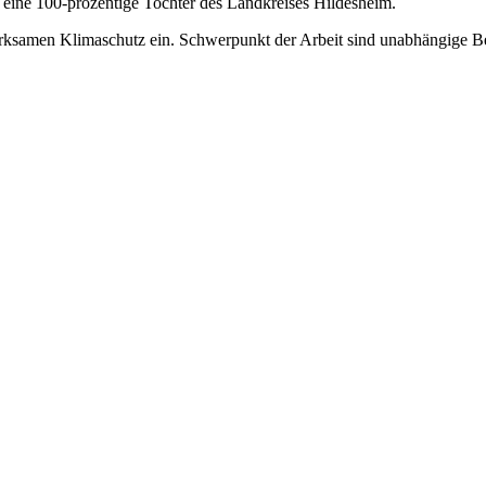
eine 100-prozentige Tochter des Landkreises Hildesheim.
 wirksamen Klimaschutz ein. Schwerpunkt der Arbeit sind unabhängig