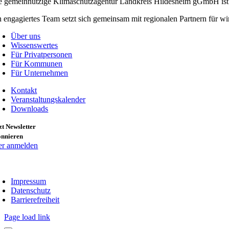
e gemeinnützige Klimaschutzagentur Landkreis Hildesheim gGmbH ist 
n engagiertes Team setzt sich gemeinsam mit regionalen Partnern für
Über uns
Wissenswertes
Für Privatpersonen
Für Kommunen
Für Unternehmen
Kontakt
Veranstaltungskalender
Downloads
zt Newsletter
onnieren
er anmelden
Impressum
Datenschutz
Barrierefreiheit
Page load link