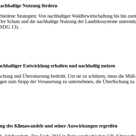
ach­hal­tige Nut­zung för­dern
rschiedene Strategien: Von nachhaltiger Waldbewirtschaftung bis hin 
 Der Schutz und die nachhaltige Nutzung der Landökosysteme unterstü
(SDG 13).
hal­ti­ger Ent­wick­lung erhal­ten und nach­hal­tig nut­zen
hung und Übersäuerung bedroht. Um sie zu schützen, muss die Müll- un
gen zum Stopp der Versauerung zu unternehmen, die Überfischung zu
 Kli­ma­wan­dels und sei­ner Aus­wir­kun­gen ergrei­fen