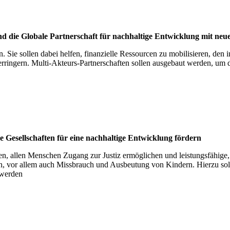
 die Glo­bale Part­ner­schaft für nach­hal­tige Ent­wick­lung mit ne
. Sie sollen dabei helfen, finanzielle Ressourcen zu mobilisieren, den 
ringern. Multi-Akteurs-Partnerschaften sollen ausgebaut werden, um da
 Gesell­schaf­ten für eine nach­hal­tige Ent­wick­lung för­dern
en, allen Menschen Zugang zur Justiz ermöglichen und leistungsfähige, 
n, vor allem auch Missbrauch und Ausbeutung von Kindern. Hierzu sollen
 werden