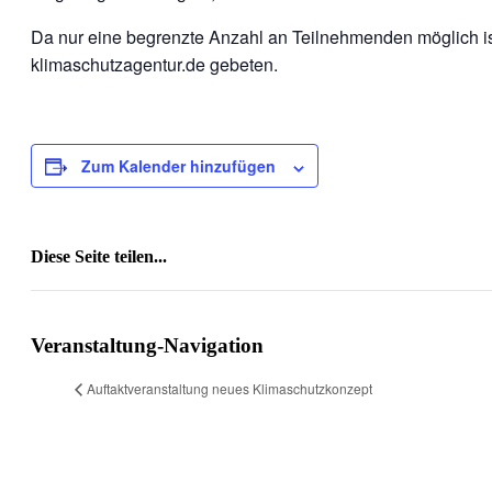
Da nur eine begrenzte Anzahl an Teilnehmenden möglich i
klimaschutzagentur.de gebeten.
Zum Kalender hinzufügen
Diese Seite teilen...
Facebook
X
Reddit
LinkedIn
WhatsApp
Tumblr
Pinterest
Vk
E-
Mail
Veranstaltung-Navigation
Auftaktveranstaltung neues Klimaschutzkonzept