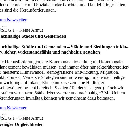
enschenrechte und Sozial-standards achten und Handel fair gestalten –
as sind die Herausforderungen.
um Newsletter
achhaltige Städte und Gemeinden
achhaltige Städte und Gemeinden – Städte und Sied­lun­gen inklu­
iv, sicher, wider­stands­fä­hig und nach­hal­tig gestal­ten
ie Herausforderungen, die Kommunalentwicklung und kommunales
anagement bewältigen müssen, sind immer öfter nur sektorübergreifen
u meistern: Klimawandel, demografische Entwicklung, Migration,
nklusion etc. Vernetzte Strategien sind notwendig, um die nachhaltige
ntwicklung auf lokaler Ebene umzusetzen. Die Hälfte der
eltbevölkerung lebt bereits in Städten (Tendenz steigend). Doch wie
estalten wir unsere Städte lebenswerter und nachhaltiger? Mit kleinen
eränderungen im Alltag können wir gemeinsam dazu beitragen.
um Newsletter
eniger Ungleichheiten