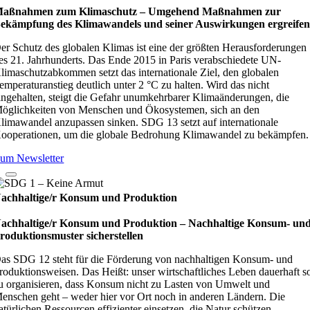
aßnahmen zum Klimaschutz – Umge­hend Maß­nah­men zur
ekämp­fung des Kli­ma­wan­dels und sei­ner Aus­wir­kun­gen ergrei­fe
er Schutz des globalen Klimas ist eine der größten Herausforderungen
es 21. Jahrhunderts. Das Ende 2015 in Paris verabschiedete UN-
limaschutzabkommen setzt das internationale Ziel, den globalen
emperaturanstieg deutlich unter 2 °C zu halten. Wird das nicht
ingehalten, steigt die Gefahr unumkehrbarer Klimaänderungen, die
öglichkeiten von Menschen und Ökosystemen, sich an den
limawandel anzupassen sinken. SDG 13 setzt auf internationale
ooperationen, um die globale Bedrohung Klimawandel zu bekämpfen.
um Newsletter
achhaltige/r Konsum und Produktion
achhaltige/r Konsum und Produktion – Nach­hal­tige Kon­sum- un
ro­duk­ti­ons­mus­ter sicher­stel­len
as SDG 12 steht für die Förderung von nachhaltigen Konsum- und
roduktionsweisen. Das Heißt: unser wirtschaftliches Leben dauerhaft s
u organisieren, dass Konsum nicht zu Lasten von Umwelt und
enschen geht – weder hier vor Ort noch in anderen Ländern. Die
atürlichen Ressourcen effizienter einsetzen, die Natur schützen,