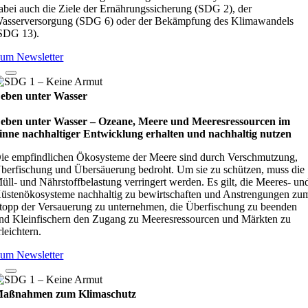
abei auch die Ziele der Ernährungssicherung (SDG 2), der
asserversorgung (SDG 6) oder der Bekämpfung des Klimawandels
SDG 13).
um Newsletter
eben unter Wasser
eben unter Wasser – Oze­ane, Meere und Mee­res­res­sour­cen im
inne nach­hal­ti­ger Ent­wick­lung erhal­ten und nach­hal­tig nut­zen
ie empfindlichen Ökosysteme der Meere sind durch Verschmutzung,
berfischung und Übersäuerung bedroht. Um sie zu schützen, muss die
üll- und Nährstoffbelastung verringert werden. Es gilt, die Meeres- un
üstenökosysteme nachhaltig zu bewirtschaften und Anstrengungen zu
topp der Versauerung zu unternehmen, die Überfischung zu beenden
nd Kleinfischern den Zugang zu Meeresressourcen und Märkten zu
rleichtern.
um Newsletter
aßnahmen zum Klimaschutz