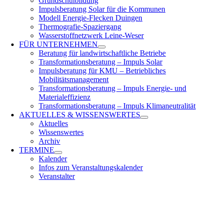
Grundschulbildung
Impulsberatung Solar für die Kommunen
Modell Energie-Flecken Duingen
Thermografie-Spaziergang
Wasserstoffnetzwerk Leine-Weser
FÜR
UNTERNEHMEN
Beratung für landwirtschaftliche Betriebe
Transformationsberatung – Impuls Solar
Impulsberatung für KMU – Betriebliches
Mobilitätsmanagement
Transformationsberatung – Impuls Energie- und
Materialeffizienz
Transformationsberatung – Impuls Klimaneutralität
AKTUELLES &
WISSENSWERTES
Aktuelles
Wissenswertes
Archiv
TERMINE
Kalender
Infos zum Veranstaltungskalender
Veranstalter