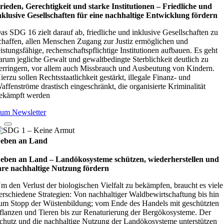
rieden, Gerechtigkeit und starke Institutionen – Fried­li­che und
nklu­sive Gesell­schaf­ten für eine nach­hal­tige Ent­wick­lung för­dern
as SDG 16 zielt darauf ab, friedliche und inklusive Gesellschaften zu
chaffen, allen Menschen Zugang zur Justiz ermöglichen und
eistungsfähige, rechenschaftspflichtige Institutionen aufbauen. Es geht
arum jegliche Gewalt und gewaltbedingte Sterblichkeit deutlich zu
erringern, vor allem auch Missbrauch und Ausbeutung von Kindern.
ierzu sollen Rechtsstaatlichkeit gestärkt, illegale Finanz- und
affenströme drastisch eingeschränkt, die organisierte Kriminalität
ekämpft werden
um Newsletter
eben an Land
eben an Land – Lan­d­öko­sys­teme schüt­zen, wie­der­her­stel­len und
hre nach­hal­tige Nut­zung för­dern
m den Verlust der biologischen Vielfalt zu bekämpfen, braucht es viele
erschiedene Strategien: Von nachhaltiger Waldbewirtschaftung bis hin
um Stopp der Wüstenbildung; vom Ende des Handels mit geschützten
flanzen und Tieren bis zur Renaturierung der Bergökosysteme. Der
chutz und die nachhaltige Nutzung der Landökosysteme unterstützen