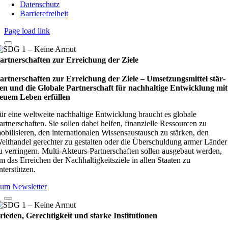
Datenschutz
Barrierefreiheit
Page load link
artnerschaften zur Erreichung der Ziele
artnerschaften zur Erreichung der Ziele – Umset­zungs­mit­tel stär­
en und die Glo­bale Part­ner­schaft für nach­hal­tige Ent­wick­lung mit
euem Leben erfül­len
ür eine weltweite nachhaltige Entwicklung braucht es globale
artnerschaften. Sie sollen dabei helfen, finanzielle Ressourcen zu
obilisieren, den internationalen Wissensaustausch zu stärken, den
elthandel gerechter zu gestalten oder die Überschuldung armer Länder
u verringern. Multi-Akteurs-Partnerschaften sollen ausgebaut werden,
m das Erreichen der Nachhaltigkeitsziele in allen Staaten zu
nterstützen.
um Newsletter
rieden, Gerechtigkeit und starke Institutionen