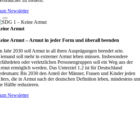
erbraucher zu fördern.
um Newsletter
eine Armut
eine Armut – Armut in jeder Form und überall beenden
m Jahr 2030 soll Armut in all ihren Ausprägungen beendet sein.
iemand soll mehr in extremer Armut leben müssen. Insbesondere
efährdeten oder verletzlichen Personengruppen soll ein Weg aus der
rmut ermöglich werden. Das Unterziel 1.2 ist für Deutschland
edeutsam: Bis 2030 den Anteil der Männer, Frauen und Kinder jeden
lters, die in Armut nach der deutschen Definition leben, mindestens u
ie Hälfte reduzieren.
um Newsletter