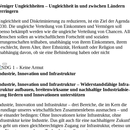
eniger Ungleichheiten – Ungleich­heit in und zwi­schen Län­dern
er­rin­gern
ngleichheit und Diskriminierung zu reduzieren, ist ein Ziel der Agenda
030. Die ungleiche Verteilung von Einkommen und Vermögen soll
benso bekämpft werden wie die ungleiche Verteilung von Chancen. All
enschen sollen an wirtschaftlichem Fortschritt und sozialen
rrungenschaften teilhaben, unabhängig von ihrem Einkommen, ihrem
eschlecht, ihrem Alter, ihrer Ethnizität, Herkunft oder Religion und
nabhängig davon, ob sie eine Behinderung haben oder nicht
ndustrie, Innovation und Infrastruktur
ndustrie, Innovation und Infrastruktur – Wider­stands­fä­hige Infra
truk­tur auf­bauen, brei­ten­wirk­same und nach­hal­tige Indu­stri­ali­sie­
ung för­dern und Inno­vati­o­nen unter­stüt­zen
ndustrie, Innovation und Infrastruktur – drei Bereiche, die im Kern die
rundlage unseres wirtschaftlichen Zusammenlebens ausmachen – und
ie einander bedingen: Ohne Innovationen keine Infrastruktur, ohne
nfrastruktur keine Industrie. Das gilt auch für eine nachhaltigere Zukunf
s geht um einen gleichberechtigten Zugang zur Infrastruktur, ebenso u