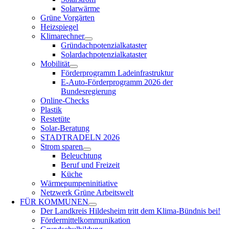
Solarwärme
Grüne Vorgärten
Heizspiegel
Klimarechner
Gründachpotenzialkataster
Solardachpotenzialkataster
Mobilität
Förderprogramm Ladeinfrastruktur
E-Auto-Förderprogramm 2026 der
Bundesregierung
Online-Checks
Plastik
Restetüte
Solar-Beratung
STADTRADELN 2026
Strom sparen
Beleuchtung
Beruf und Freizeit
Küche
Wärmepumpeninitiative
Netzwerk Grüne Arbeitswelt
FÜR
KOMMUNEN
Der Landkreis Hildesheim tritt dem Klima-Bündnis bei!
Fördermittelkommunikation