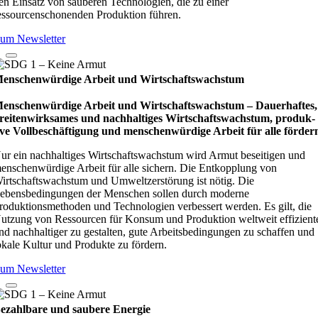
en Einsatz von sauberen Technologien, die zu einer
essourcenschonenden Produktion führen.
um Newsletter
enschenwürdige Arbeit und Wirtschaftswachstum
enschenwürdige Arbeit und Wirtschaftswachstum – Dau­e­r­haf­tes,
rei­ten­wirk­sa­mes und nach­hal­ti­ges Wirt­schafts­wachs­tum, pro­duk­
ive Vollbe­schäf­ti­gung und men­schen­wür­dige Arbeit für alle för­der
ur ein nachhaltiges Wirtschaftswachstum wird Armut beseitigen und
enschenwürdige Arbeit für alle sichern. Die Entkopplung von
irtschaftswachstum und Umweltzerstörung ist nötig. Die
ebensbedingungen der Menschen sollen durch moderne
roduktionsmethoden und Technologien verbessert werden. Es gilt, die
utzung von Ressourcen für Konsum und Produktion weltweit effizient
nd nachhaltiger zu gestalten, gute Arbeitsbedingungen zu schaffen und
okale Kultur und Produkte zu fördern.
um Newsletter
ezahlbare und saubere Energie