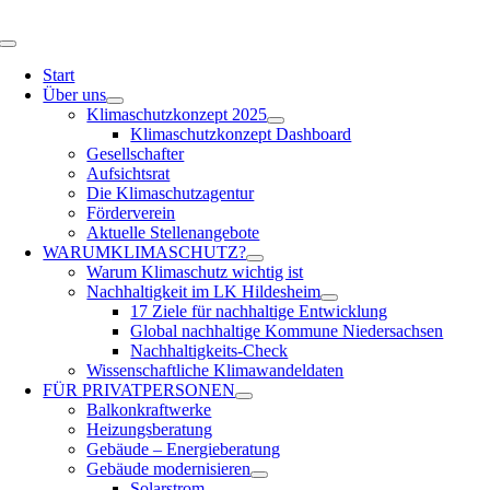
Zum
Inhalt
Toggle
springen
Navigation
Start
Über uns
Klimaschutzkonzept 2025
Klimaschutzkonzept Dashboard
Gesellschafter
Aufsichtsrat
Die Klimaschutzagentur
Förderverein
Aktuelle Stellenangebote
WARUM
KLIMASCHUTZ?
Warum Klimaschutz wichtig ist
Nachhaltigkeit im LK Hildesheim
17 Ziele für nachhaltige Entwicklung
Global nachhaltige Kommune Niedersachsen
Nachhaltigkeits-Check
Wissenschaftliche Klimawandeldaten
FÜR
PRIVATPERSONEN
Balkonkraftwerke
Heizungsberatung
Gebäude – Energieberatung
Gebäude modernisieren
Solarstrom