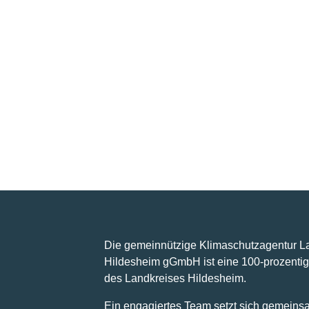
Die gemeinnützige Klimaschutzagentur L
Hildesheim gGmbH ist eine 100-prozentig
des Landkreises Hildesheim.
Ein engagiertes Team setzt sich gemeins