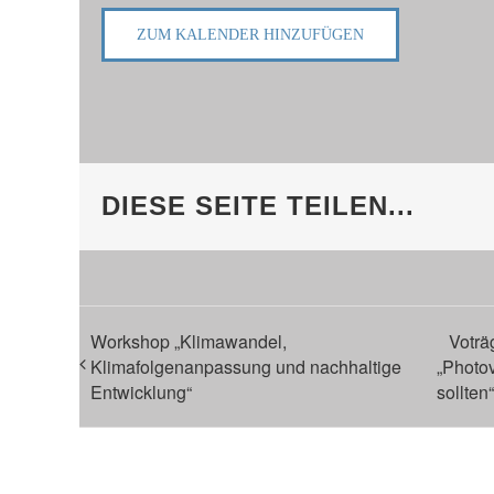
ZUM KALENDER HINZUFÜGEN
DIESE SEITE TEILEN...
Workshop „Klimawandel,
Voträ
Klimafolgenanpassung und nachhaltige
„Photov
Entwicklung“
sollten“