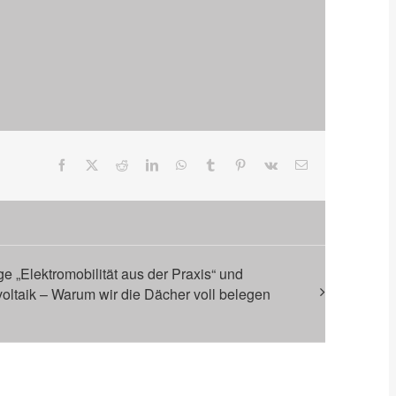
Facebook
X
Reddit
LinkedIn
WhatsApp
Tumblr
Pinterest
Vk
E-
Mail
ge „Elektromobilität aus der Praxis“ und
oltaik – Warum wir die Dächer voll belegen