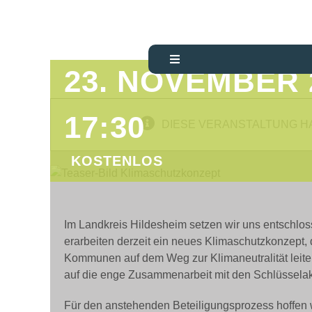
KLIMAVERTRÄG
Zum
Inhalt
ALLTAG“
springen
Toggle
23. NOVEMBER 2
Navigation
Start
17:30
DIESE VERANSTALTUNG H
Über uns
KOSTENLOS
WARUM
KLIMASCHUTZ?
FÜR
PRIVATPERSONEN
Im Landkreis Hildesheim setzen wir uns entschloss
FÜR
KOMMUNEN
erarbeiten derzeit ein neues Klimaschutzkonzept, 
Kommunen auf dem Weg zur Klimaneutralität leiten
FÜR
UNTERNEHMEN
auf die enge Zusammenarbeit mit den Schlüsselak
AKTUELLES &
WISSENS
Für den anstehenden Beteiligungsprozess hoffen w