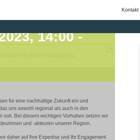
LICHER
Kontakt
023, 14:00
-
Suche
×
nach:
AT BEREITS STATTGEFUNDEN.
en für eine nachhaltige Zukunft ein und
das uns sowohl regional als auch in den
 soll. Bei diesem wichtigen Vorhaben setzen wir
teurinnen und -akteuren unserer Region.
WERTES
ir daher auf Ihre Expertise und Ihr Engagement