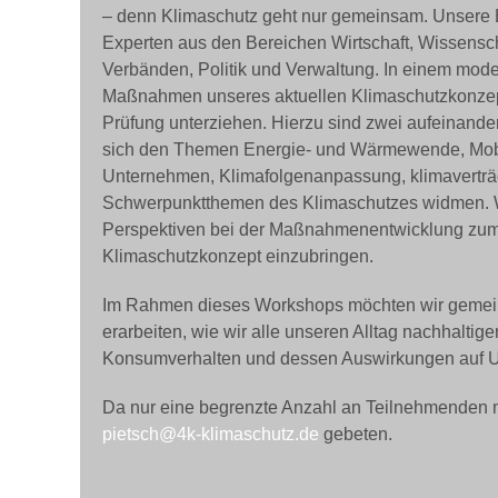
– denn Klimaschutz geht nur gemeinsam. Unsere E
Experten aus den Bereichen Wirtschaft, Wissenscha
TERMINE
Verbänden, Politik und Verwaltung. In einem mode
Maßnahmen unseres aktuellen Klimaschutzkonzept
Prüfung unterziehen. Hierzu sind zwei aufeinand
sich den Themen Energie- und Wärmewende, Mobil
Unternehmen, Klimafolgenanpassung, klimaverträ
Schwerpunktthemen des Klimaschutzes widmen. Wi
Perspektiven bei der Maßnahmenentwicklung zum k
Klimaschutzkonzept einzubringen.
Im Rahmen dieses Workshops möchten wir gemei
erarbeiten, wie wir alle unseren Alltag nachhaltig
Konsumverhalten und dessen Auswirkungen auf U
Da nur eine begrenzte Anzahl an Teilnehmenden m
pietsch@4k-klimaschutz.de
gebeten.