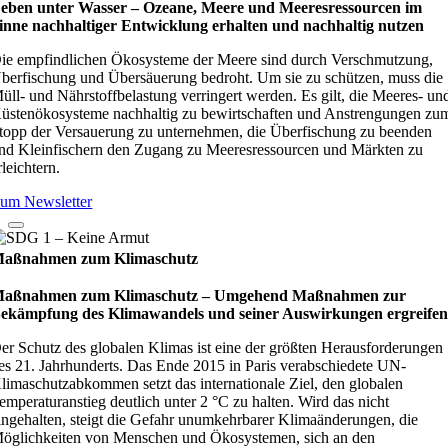
eben unter Wasser – Oze­ane, Meere und Mee­res­res­sour­cen im
inne nach­hal­ti­ger Ent­wick­lung erhal­ten und nach­hal­tig nut­zen
ie empfindlichen Ökosysteme der Meere sind durch Verschmutzung,
berfischung und Übersäuerung bedroht. Um sie zu schützen, muss die
üll- und Nährstoffbelastung verringert werden. Es gilt, die Meeres- un
üstenökosysteme nachhaltig zu bewirtschaften und Anstrengungen zu
topp der Versauerung zu unternehmen, die Überfischung zu beenden
nd Kleinfischern den Zugang zu Meeresressourcen und Märkten zu
rleichtern.
um Newsletter
aßnahmen zum Klimaschutz
aßnahmen zum Klimaschutz – Umge­hend Maß­nah­men zur
ekämp­fung des Kli­ma­wan­dels und sei­ner Aus­wir­kun­gen ergrei­fe
er Schutz des globalen Klimas ist eine der größten Herausforderungen
es 21. Jahrhunderts. Das Ende 2015 in Paris verabschiedete UN-
limaschutzabkommen setzt das internationale Ziel, den globalen
emperaturanstieg deutlich unter 2 °C zu halten. Wird das nicht
ingehalten, steigt die Gefahr unumkehrbarer Klimaänderungen, die
öglichkeiten von Menschen und Ökosystemen, sich an den