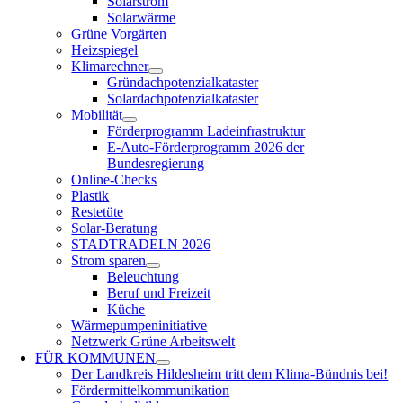
Solarstrom
Solarwärme
Grüne Vorgärten
Heizspiegel
Klimarechner
Gründachpotenzialkataster
Solardachpotenzialkataster
Mobilität
Förderprogramm Ladeinfrastruktur
E-Auto-Förderprogramm 2026 der
Bundesregierung
Online-Checks
Plastik
Restetüte
Solar-Beratung
STADTRADELN 2026
Strom sparen
Beleuchtung
Beruf und Freizeit
Küche
Wärmepumpeninitiative
Netzwerk Grüne Arbeitswelt
FÜR
KOMMUNEN
Der Landkreis Hildesheim tritt dem Klima-Bündnis bei!
Fördermittelkommunikation