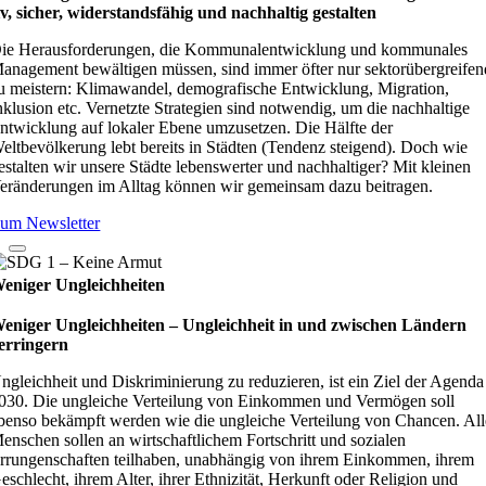
iv, sicher, wider­stands­fä­hig und nach­hal­tig gestal­ten
ie Herausforderungen, die Kommunalentwicklung und kommunales
anagement bewältigen müssen, sind immer öfter nur sektorübergreifen
u meistern: Klimawandel, demografische Entwicklung, Migration,
nklusion etc. Vernetzte Strategien sind notwendig, um die nachhaltige
ntwicklung auf lokaler Ebene umzusetzen. Die Hälfte der
eltbevölkerung lebt bereits in Städten (Tendenz steigend). Doch wie
estalten wir unsere Städte lebenswerter und nachhaltiger? Mit kleinen
eränderungen im Alltag können wir gemeinsam dazu beitragen.
um Newsletter
eniger Ungleichheiten
eniger Ungleichheiten – Ungleich­heit in und zwi­schen Län­dern
er­rin­gern
ngleichheit und Diskriminierung zu reduzieren, ist ein Ziel der Agenda
030. Die ungleiche Verteilung von Einkommen und Vermögen soll
benso bekämpft werden wie die ungleiche Verteilung von Chancen. All
enschen sollen an wirtschaftlichem Fortschritt und sozialen
rrungenschaften teilhaben, unabhängig von ihrem Einkommen, ihrem
eschlecht, ihrem Alter, ihrer Ethnizität, Herkunft oder Religion und