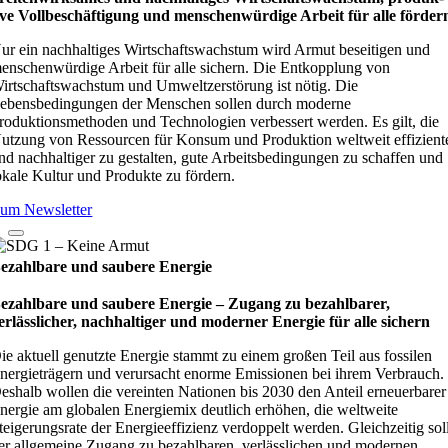
ive Vollbe­schäf­ti­gung und men­schen­wür­dige Arbeit für alle för­der
ur ein nachhaltiges Wirtschaftswachstum wird Armut beseitigen und
enschenwürdige Arbeit für alle sichern. Die Entkopplung von
irtschaftswachstum und Umweltzerstörung ist nötig. Die
ebensbedingungen der Menschen sollen durch moderne
roduktionsmethoden und Technologien verbessert werden. Es gilt, die
utzung von Ressourcen für Konsum und Produktion weltweit effizient
nd nachhaltiger zu gestalten, gute Arbeitsbedingungen zu schaffen und
okale Kultur und Produkte zu fördern.
um Newsletter
ezahlbare und saubere Energie
ezahlbare und saubere Energie – Zugang zu bezahlbarer,
erlässlicher, nachhaltiger und moderner Energie für alle sichern
ie aktuell genutzte Energie stammt zu einem großen Teil aus fossilen
nergieträgern und verursacht enorme Emissionen bei ihrem Verbrauch.
eshalb wollen die vereinten Nationen bis 2030 den Anteil erneuerbarer
nergie am globalen Energiemix deutlich erhöhen, die weltweite
teigerungsrate der Energieeffizienz verdoppelt werden. Gleichzeitig sol
er allgemeine Zugang zu bezahlbaren, verlässlichen und modernen