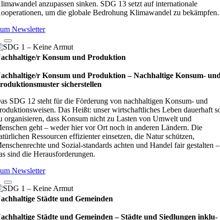
limawandel anzupassen sinken. SDG 13 setzt auf internationale
ooperationen, um die globale Bedrohung Klimawandel zu bekämpfen.
um Newsletter
achhaltige/r Konsum und Produktion
achhaltige/r Konsum und Produktion – Nach­hal­tige Kon­sum- un
ro­duk­ti­ons­mus­ter sicher­stel­len
as SDG 12 steht für die Förderung von nachhaltigen Konsum- und
roduktionsweisen. Das Heißt: unser wirtschaftliches Leben dauerhaft s
u organisieren, dass Konsum nicht zu Lasten von Umwelt und
enschen geht – weder hier vor Ort noch in anderen Ländern. Die
atürlichen Ressourcen effizienter einsetzen, die Natur schützen,
enschenrechte und Sozial-standards achten und Handel fair gestalten –
as sind die Herausforderungen.
um Newsletter
achhaltige Städte und Gemeinden
achhaltige Städte und Gemeinden – Städte und Sied­lun­gen inklu­