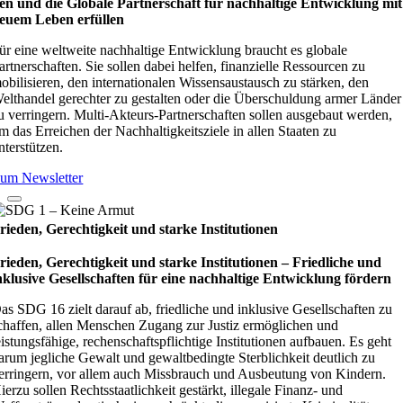
en und die Glo­bale Part­ner­schaft für nach­hal­tige Ent­wick­lung mit
euem Leben erfül­len
ür eine weltweite nachhaltige Entwicklung braucht es globale
artnerschaften. Sie sollen dabei helfen, finanzielle Ressourcen zu
obilisieren, den internationalen Wissensaustausch zu stärken, den
elthandel gerechter zu gestalten oder die Überschuldung armer Länder
u verringern. Multi-Akteurs-Partnerschaften sollen ausgebaut werden,
m das Erreichen der Nachhaltigkeitsziele in allen Staaten zu
nterstützen.
um Newsletter
rieden, Gerechtigkeit und starke Institutionen
rieden, Gerechtigkeit und starke Institutionen – Fried­li­che und
nklu­sive Gesell­schaf­ten für eine nach­hal­tige Ent­wick­lung för­dern
as SDG 16 zielt darauf ab, friedliche und inklusive Gesellschaften zu
chaffen, allen Menschen Zugang zur Justiz ermöglichen und
eistungsfähige, rechenschaftspflichtige Institutionen aufbauen. Es geht
arum jegliche Gewalt und gewaltbedingte Sterblichkeit deutlich zu
erringern, vor allem auch Missbrauch und Ausbeutung von Kindern.
ierzu sollen Rechtsstaatlichkeit gestärkt, illegale Finanz- und