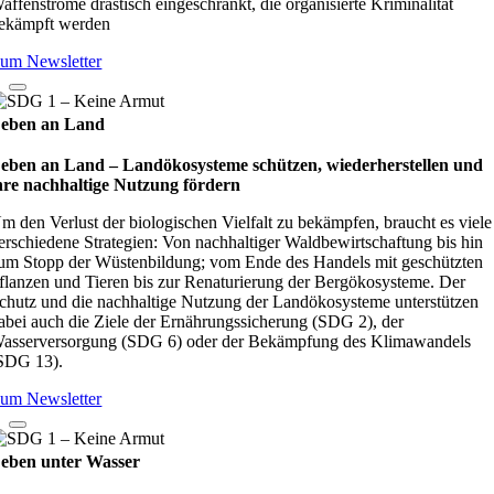
affenströme drastisch eingeschränkt, die organisierte Kriminalität
ekämpft werden
um Newsletter
eben an Land
eben an Land – Lan­d­öko­sys­teme schüt­zen, wie­der­her­stel­len und
hre nach­hal­tige Nut­zung för­dern
m den Verlust der biologischen Vielfalt zu bekämpfen, braucht es viele
erschiedene Strategien: Von nachhaltiger Waldbewirtschaftung bis hin
um Stopp der Wüstenbildung; vom Ende des Handels mit geschützten
flanzen und Tieren bis zur Renaturierung der Bergökosysteme. Der
chutz und die nachhaltige Nutzung der Landökosysteme unterstützen
abei auch die Ziele der Ernährungssicherung (SDG 2), der
asserversorgung (SDG 6) oder der Bekämpfung des Klimawandels
SDG 13).
um Newsletter
eben unter Wasser