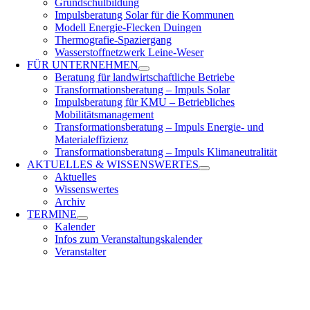
Grundschulbildung
Impulsberatung Solar für die Kommunen
Modell Energie-Flecken Duingen
Thermografie-Spaziergang
Wasserstoffnetzwerk Leine-Weser
FÜR
UNTERNEHMEN
Beratung für landwirtschaftliche Betriebe
Transformationsberatung – Impuls Solar
Impulsberatung für KMU – Betriebliches
Mobilitätsmanagement
Transformationsberatung – Impuls Energie- und
Materialeffizienz
Transformationsberatung – Impuls Klimaneutralität
AKTUELLES &
WISSENSWERTES
Aktuelles
Wissenswertes
Archiv
TERMINE
Kalender
Infos zum Veranstaltungskalender
Veranstalter