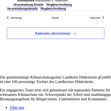
Andreashaus
Andreasplatz 6, Hildesheim
Veranstaltung Details
Wegbeschreibung
Veranstaltungsdetails
Wegbeschreibung
Veranstaltungen
Veransta
Vorherige
Heute
Nächste
Kalender abonnieren
Die gemeinnützige Klimaschutzagentur Landkreis Hildesheim gGmbH
ist eine 100-prozentige Tochter des Landkreises Hildesheim.
Ein engagiertes Team setzt sich gemeinsam mit regionalen Partnern für
wirksamen Klimaschutz ein. Schwerpunkt der Arbeit sind unabhängig
Beratungsangebote für Bürger:innen, Unternehmen und Kommunen.
Über uns