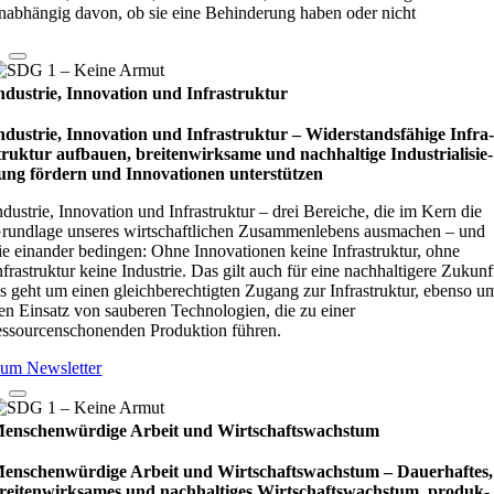
nabhängig davon, ob sie eine Behinderung haben oder nicht
ndustrie, Innovation und Infrastruktur
ndustrie, Innovation und Infrastruktur – Wider­stands­fä­hige Infra
truk­tur auf­bauen, brei­ten­wirk­same und nach­hal­tige Indu­stri­ali­sie­
ung för­dern und Inno­vati­o­nen unter­stüt­zen
ndustrie, Innovation und Infrastruktur – drei Bereiche, die im Kern die
rundlage unseres wirtschaftlichen Zusammenlebens ausmachen – und
ie einander bedingen: Ohne Innovationen keine Infrastruktur, ohne
nfrastruktur keine Industrie. Das gilt auch für eine nachhaltigere Zukunf
s geht um einen gleichberechtigten Zugang zur Infrastruktur, ebenso u
en Einsatz von sauberen Technologien, die zu einer
essourcenschonenden Produktion führen.
um Newsletter
enschenwürdige Arbeit und Wirtschaftswachstum
enschenwürdige Arbeit und Wirtschaftswachstum – Dau­e­r­haf­tes,
rei­ten­wirk­sa­mes und nach­hal­ti­ges Wirt­schafts­wachs­tum, pro­duk­