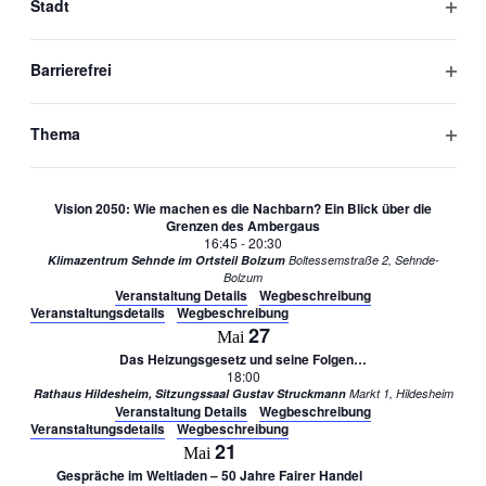
Stadt
Kreishaus Großer Sitzungssaal
Marie-Wagenknecht-Straße 3, Hildesheim
Filter
Veranstaltung Details
Wegbeschreibung
Veranstaltungsdetails
Wegbeschreibung
öffne
9
Barrierefrei
Juni
Filter
24. ADFC Familienradwandertag
10:00
-
17:00
öffne
Hi-Ring
Hildesheim
Thema
Veranstaltung Details
Wegbeschreibung
Filter
Veranstaltungsdetails
Wegbeschreibung
öffne
30
Mai
Vision 2050: Wie machen es die Nachbarn? Ein Blick über die
Grenzen des Ambergaus
16:45
-
20:30
Klimazentrum Sehnde im Ortsteil Bolzum
Boltessemstraße 2, Sehnde-
Bolzum
Veranstaltung Details
Wegbeschreibung
Veranstaltungsdetails
Wegbeschreibung
27
Mai
Das Heizungsgesetz und seine Folgen…
18:00
Rathaus Hildesheim, Sitzungssaal Gustav Struckmann
Markt 1, Hildesheim
Veranstaltung Details
Wegbeschreibung
Veranstaltungsdetails
Wegbeschreibung
21
Mai
Gespräche im Weltladen – 50 Jahre Fairer Handel