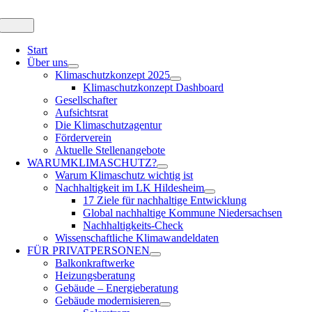
Zum
Inhalt
Toggle
Navigation
springen
Start
Über uns
Klimaschutzkonzept 2025
Klimaschutzkonzept Dashboard
Gesellschafter
Aufsichtsrat
Die Klimaschutzagentur
Förderverein
Aktuelle Stellenangebote
WARUM
KLIMASCHUTZ?
Warum Klimaschutz wichtig ist
Nachhaltigkeit im LK Hildesheim
17 Ziele für nachhaltige Entwicklung
Global nachhaltige Kommune Niedersachsen
Nachhaltigkeits-Check
Wissenschaftliche Klimawandeldaten
FÜR
PRIVATPERSONEN
Balkonkraftwerke
Heizungsberatung
Gebäude – Energieberatung
Gebäude modernisieren