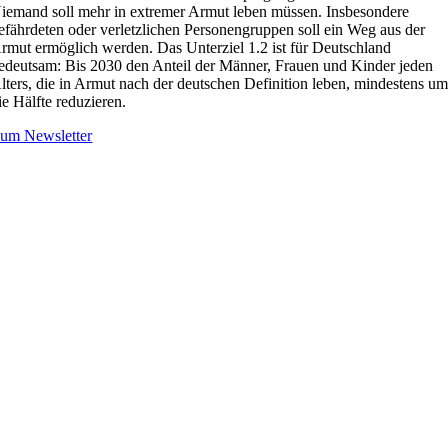
iemand soll mehr in extremer Armut leben müssen. Insbesondere
efährdeten oder verletzlichen Personengruppen soll ein Weg aus der
rmut ermöglich werden. Das Unterziel 1.2 ist für Deutschland
edeutsam: Bis 2030 den Anteil der Männer, Frauen und Kinder jeden
lters, die in Armut nach der deutschen Definition leben, mindestens u
ie Hälfte reduzieren.
um Newsletter