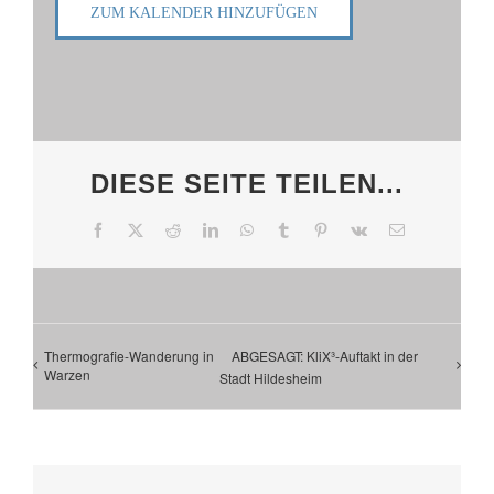
ZUM KALENDER HINZUFÜGEN
DIESE SEITE TEILEN...
Facebook
X
Reddit
LinkedIn
WhatsApp
Tumblr
Pinterest
Vk
E-
Mail
Thermografie-Wanderung in
ABGESAGT: KliX³-Auftakt in der
Warzen
Stadt Hildesheim