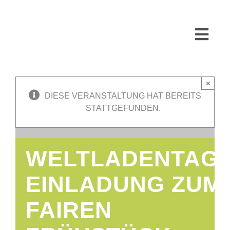
Zum
Inhalt
springen
Togg
Navi
×
DIESE VERANSTALTUNG HAT BEREITS
Start
STATTGEFUNDEN.
Über uns
WELTLADENTAG,
WARUM
EINLADUNG ZUM
FAIREN
FÜR
PR