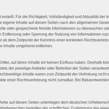
t erstellt. Für die Richtigkeit, Vollständigkeit und Aktualität 
r eigene Inhalte auf diesen Seiten nach den allgemeinen Geset
ittelte oder gespeicherte fremde Informationen zu überwachen o
zur Entfernung oder Sperrung der Nutzung von Informationen na
rst ab dem Zeitpunkt der Kenntnis einer konkreten Rechtsverle
e Inhalte umgehend entfernen.
itter, auf deren Inhalte wir keinen Einfluss haben. Deshalb kö
 stets der jeweilige Anbieter oder Betreiber der Seiten verantwor
chtswidrige Inhalte waren zum Zeitpunkt der Verlinkung nicht e
unkte einer Rechtsverletzung nicht zumutbar. Bei Bekanntwerde
 Werke auf diesen Seiten unterliegen dem deutschen Urheberrecht
rheberrechtes bedürfen der schriftlichen Zustimmung des jewe