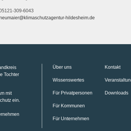
05121-309-6043
.neumaier@klimaschutzagentur-hildesheim.de
Über uns
Kontakt
andkreis
e Tochter
Wissenswertes
Veranstaltu
Für Privatpersonen
Downloads
am mit
chutz ein.
Für Kommunen
ternehmen
Für Unternehmen