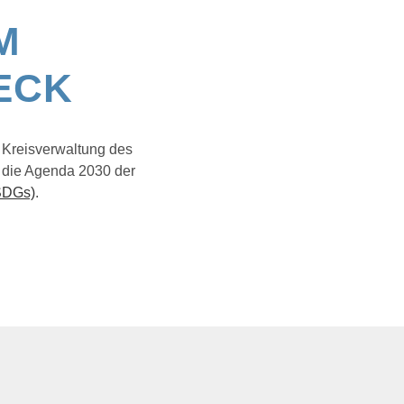
M
ECK
e Kreisverwaltung des
t die Agenda 2030 der
(SDGs)
.