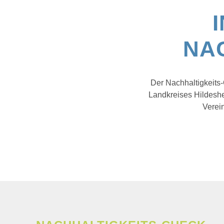
AKTUELLES &
WISSENS
NA
TERMINE
Der Nachhaltigkeits-
Landkreises Hildeshe
Verei