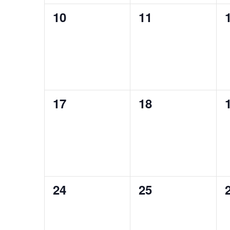
0
0
10
11
Veranstaltungen,
Veranstaltunge
0
0
17
18
Veranstaltungen,
Veranstaltunge
0
0
24
25
Veranstaltungen,
Veranstaltunge