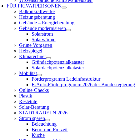
Wissenschaftliche Klimawandeldaten
FÜR
PRIVATPERSONEN
Balkonkraftwerke
Heizungsberatung
Gebäude – Energieberatung
Gebäude modernisieren
Solarstrom
Solarwärme
Grüne Vorgärten
Heizspiegel
Klimarechner
Gründachpotenzialkataster
Solardachpotenzialkataster
Mobilität
Förderprogramm Ladeinfrastruktur
E-Auto-Förderprogramm 2026 der Bundesregierung
Online-Checks
Plastik
Restetüte
Solar-Beratung
STADTRADELN 2026
Strom sparen
Beleuchtung
Beruf und Freizeit
Küche