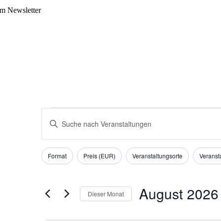
m Newsletter
Veranstaltungen
Veranstaltungen
Bitte
Suche
Schlüsselwort
eingeben.
und
Suche
Filter
Das
Ansichten,
nach
Format
Preis (EUR)
Veranstaltungsorte
Veransta
Ändern
Veranstaltungen
Navigation
der
Schlüsselwort.
Formular-
Eingabefelder
August 2026
Dieser Monat
wird
die
Datum
Liste
wählen.