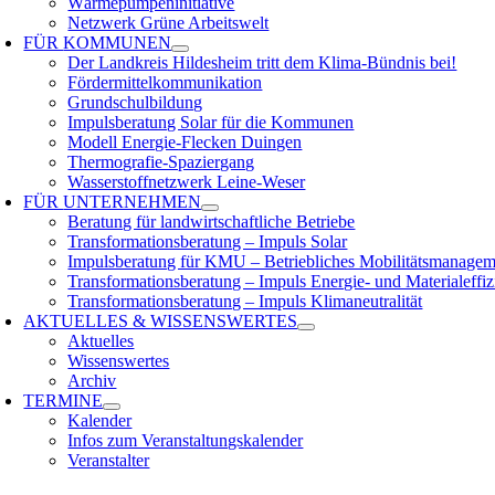
Wärmepumpeninitiative
Netzwerk Grüne Arbeitswelt
FÜR
KOMMUNEN
Der Landkreis Hildesheim tritt dem Klima-Bündnis bei!
Fördermittelkommunikation
Grundschulbildung
Impulsberatung Solar für die Kommunen
Modell Energie-Flecken Duingen
Thermografie-Spaziergang
Wasserstoffnetzwerk Leine-Weser
FÜR
UNTERNEHMEN
Beratung für landwirtschaftliche Betriebe
Transformationsberatung – Impuls Solar
Impulsberatung für KMU – Betriebliches Mobilitätsmanagem
Transformationsberatung – Impuls Energie- und Materialeffiz
Transformationsberatung – Impuls Klimaneutralität
AKTUELLES &
WISSENSWERTES
Aktuelles
Wissenswertes
Archiv
TERMINE
Kalender
Infos zum Veranstaltungskalender
Veranstalter