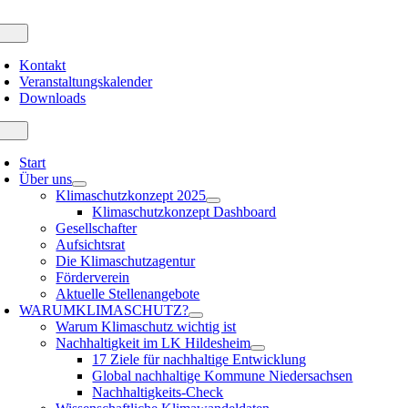
Zum
Inhalt
oggle
avigation
springen
Kontakt
Veranstaltungskalender
Downloads
oggle
avigation
Start
Über uns
Klimaschutzkonzept 2025
Klimaschutzkonzept Dashboard
Gesellschafter
Aufsichtsrat
Die Klimaschutzagentur
Förderverein
Aktuelle Stellenangebote
WARUM
KLIMASCHUTZ?
Warum Klimaschutz wichtig ist
Nachhaltigkeit im LK Hildesheim
17 Ziele für nachhaltige Entwicklung
Global nachhaltige Kommune Niedersachsen
Nachhaltigkeits-Check