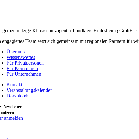
e gemeinnützige Klimaschutzagentur Landkreis Hildesheim gGmbH ist 
n engagiertes Team setzt sich gemeinsam mit regionalen Partnern für
Über uns
Wissenswertes
Für Privatpersonen
Für Kommunen
Für Unternehmen
Kontakt
Veranstaltungskalender
Downloads
zt Newsletter
onnieren
er anmelden