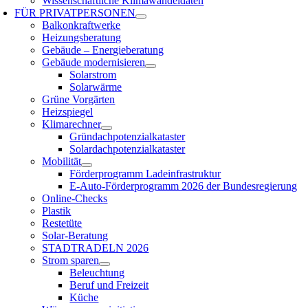
Wissenschaftliche Klimawandeldaten
FÜR
PRIVATPERSONEN
Balkonkraftwerke
Heizungsberatung
Gebäude – Energieberatung
Gebäude modernisieren
Solarstrom
Solarwärme
Grüne Vorgärten
Heizspiegel
Klimarechner
Gründachpotenzialkataster
Solardachpotenzialkataster
Mobilität
Förderprogramm Ladeinfrastruktur
E-Auto-Förderprogramm 2026 der Bundesregierung
Online-Checks
Plastik
Restetüte
Solar-Beratung
STADTRADELN 2026
Strom sparen
Beleuchtung
Beruf und Freizeit
Küche