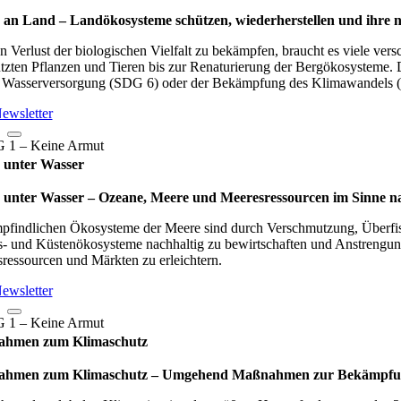
an Land – Lan­d­öko­sys­teme schüt­zen, wie­der­her­stel­len und ihre n
 Verlust der biologischen Vielfalt zu bekämpfen, braucht es viele ve
tzten Pflanzen und Tieren bis zur Renaturierung der Bergökosysteme.
r Wasserversorgung (SDG 6) oder der Bekämpfung des Klimawandels 
ewsletter
 unter Wasser
unter Wasser – Oze­ane, Meere und Mee­res­res­sour­cen im Sinne nach­
pfindlichen Ökosysteme der Meere sind durch Verschmutzung, Überfisc
- und Küstenökosysteme nachhaltig zu bewirtschaften und Anstrengun
ressourcen und Märkten zu erleichtern.
ewsletter
hmen zum Klimaschutz
men zum Klimaschutz – Umge­hend Maß­nah­men zur Bekämp­fung des