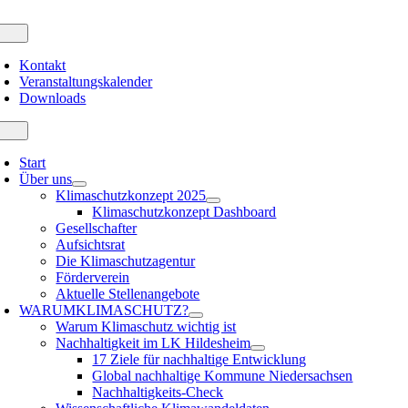
Zum
Inhalt
oggle
avigation
springen
Kontakt
Veranstaltungskalender
Downloads
oggle
avigation
Start
Über uns
Klimaschutzkonzept 2025
Klimaschutzkonzept Dashboard
Gesellschafter
Aufsichtsrat
Die Klimaschutzagentur
Förderverein
Aktuelle Stellenangebote
WARUM
KLIMASCHUTZ?
Warum Klimaschutz wichtig ist
Nachhaltigkeit im LK Hildesheim
17 Ziele für nachhaltige Entwicklung
Global nachhaltige Kommune Niedersachsen
Nachhaltigkeits-Check