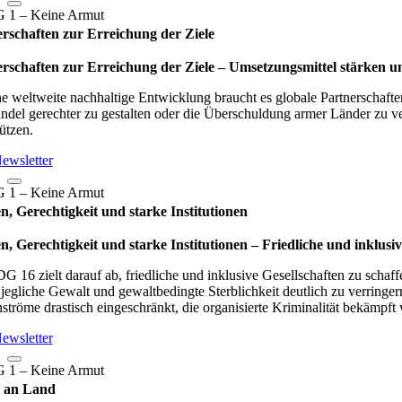
rschaften zur Erreichung der Ziele
rschaften zur Erreichung der Ziele – Umset­zungs­mit­tel stär­ken und
ne weltweite nachhaltige Entwicklung braucht es globale Partnerschaften
ndel gerechter zu gestalten oder die Überschuldung armer Länder zu ver
ützen.
ewsletter
n, Gerechtigkeit und starke Institutionen
n, Gerechtigkeit und starke Institutionen – Fried­li­che und inklu­sive
G 16 zielt darauf ab, friedliche und inklusive Gesellschaften zu schaff
jegliche Gewalt und gewaltbedingte Sterblichkeit deutlich zu verringer
ströme drastisch eingeschränkt, die organisierte Kriminalität bekämpft
ewsletter
 an Land