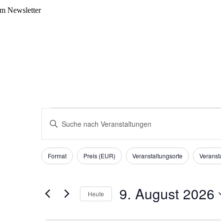
m Newsletter
Veranstaltungen
Veranstaltungen
Bitte
für
Suche
Schlüsselwort
9.
eingeben.
und
August
Suche
Filter
Das
Ansichten,
nach
2026
Format
Preis (EUR)
Veranstaltungsorte
Veransta
Ändern
Veranstaltungen
Navigation
der
Schlüsselwort.
Formular-
Eingabefelder
9. August 2026
Heute
wird
die
Datum
Liste
wählen.