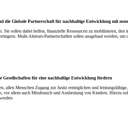
 die Glo­bale Part­ner­schaft für nach­hal­tige Ent­wick­lung mit ne
. Sie sollen dabei helfen, finanzielle Ressourcen zu mobilisieren, den 
ringern. Multi-Akteurs-Partnerschaften sollen ausgebaut werden, um da
 Gesell­schaf­ten für eine nach­hal­tige Ent­wick­lung för­dern
en, allen Menschen Zugang zur Justiz ermöglichen und leistungsfähige, 
n, vor allem auch Missbrauch und Ausbeutung von Kindern. Hierzu sollen
 werden