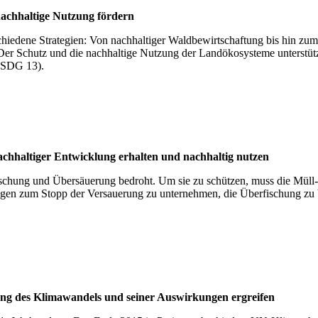
ach­hal­tige Nut­zung för­dern
rschiedene Strategien: Von nachhaltiger Waldbewirtschaftung bis hin 
 Der Schutz und die nachhaltige Nutzung der Landökosysteme unterstü
(SDG 13).
hal­ti­ger Ent­wick­lung erhal­ten und nach­hal­tig nut­zen
hung und Übersäuerung bedroht. Um sie zu schützen, muss die Müll- un
gen zum Stopp der Versauerung zu unternehmen, die Überfischung zu
 Kli­ma­wan­dels und sei­ner Aus­wir­kun­gen ergrei­fen