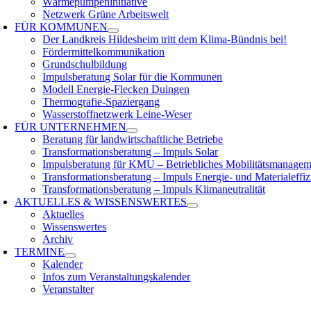
Wärmepumpeninitiative
Netzwerk Grüne Arbeitswelt
FÜR
KOMMUNEN
Der Landkreis Hildesheim tritt dem Klima-Bündnis bei!
Fördermittelkommunikation
Grundschulbildung
Impulsberatung Solar für die Kommunen
Modell Energie-Flecken Duingen
Thermografie-Spaziergang
Wasserstoffnetzwerk Leine-Weser
FÜR
UNTERNEHMEN
Beratung für landwirtschaftliche Betriebe
Transformationsberatung – Impuls Solar
Impulsberatung für KMU – Betriebliches Mobilitätsmanagem
Transformationsberatung – Impuls Energie- und Materialeffiz
Transformationsberatung – Impuls Klimaneutralität
AKTUELLES &
WISSENSWERTES
Aktuelles
Wissenswertes
Archiv
TERMINE
Kalender
Infos zum Veranstaltungskalender
Veranstalter