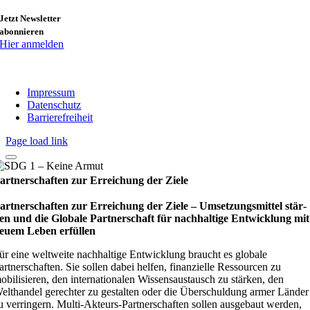
Jetzt Newsletter
abonnieren
Hier anmelden
Impressum
Datenschutz
Barrierefreiheit
Page load link
artnerschaften zur Erreichung der Ziele
artnerschaften zur Erreichung der Ziele – Umset­zungs­mit­tel stär­
en und die Glo­bale Part­ner­schaft für nach­hal­tige Ent­wick­lung mit
euem Leben erfül­len
ür eine weltweite nachhaltige Entwicklung braucht es globale
artnerschaften. Sie sollen dabei helfen, finanzielle Ressourcen zu
obilisieren, den internationalen Wissensaustausch zu stärken, den
elthandel gerechter zu gestalten oder die Überschuldung armer Länder
u verringern. Multi-Akteurs-Partnerschaften sollen ausgebaut werden,