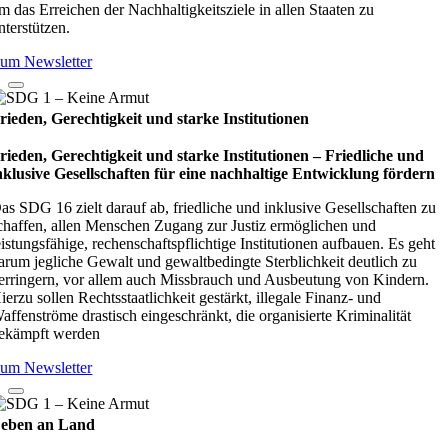
m das Erreichen der Nachhaltigkeitsziele in allen Staaten zu
nterstützen.
um Newsletter
rieden, Gerechtigkeit und starke Institutionen
rieden, Gerechtigkeit und starke Institutionen – Fried­li­che und
nklu­sive Gesell­schaf­ten für eine nach­hal­tige Ent­wick­lung för­dern
as SDG 16 zielt darauf ab, friedliche und inklusive Gesellschaften zu
chaffen, allen Menschen Zugang zur Justiz ermöglichen und
eistungsfähige, rechenschaftspflichtige Institutionen aufbauen. Es geht
arum jegliche Gewalt und gewaltbedingte Sterblichkeit deutlich zu
erringern, vor allem auch Missbrauch und Ausbeutung von Kindern.
ierzu sollen Rechtsstaatlichkeit gestärkt, illegale Finanz- und
affenströme drastisch eingeschränkt, die organisierte Kriminalität
ekämpft werden
um Newsletter
eben an Land