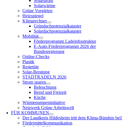
Solarstrom
Solarwärme
Grüne Vorgärten
Heizspiegel
Klimarechner
Gründachpotenzialkataster
Solardachpotenzialkataster
Mobilität
Förderprogramm Ladeinfrastruktur
E-Auto-Förderprogramm 2026 der
Bundesregierung
Online-Checks
Plastik
Restetüte
Solar-Beratung
STADTRADELN 2026
Strom sparen
Beleuchtung
Beruf und Freizeit
Küche
Wärmepumpeninitiative
Netzwerk Grüne Arbeitswelt
FÜR
KOMMUNEN
Der Landkreis Hildesheim tritt dem Klima-Bündnis bei!
Fördermittelkommunikation