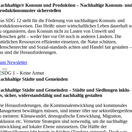
achhaltige/r Konsum und Produktion – Nach­hal­tige Kon­sum- un
ro­duk­ti­ons­mus­ter sicher­stel­len
as SDG 12 steht für die Förderung von nachhaltigen Konsum- und
roduktionsweisen. Das Heißt: unser wirtschaftliches Leben dauerhaft s
u organisieren, dass Konsum nicht zu Lasten von Umwelt und
enschen geht – weder hier vor Ort noch in anderen Ländern. Die
atürlichen Ressourcen effizienter einsetzen, die Natur schützen,
enschenrechte und Sozial-standards achten und Handel fair gestalten –
as sind die Herausforderungen.
um Newsletter
achhaltige Städte und Gemeinden
achhaltige Städte und Gemeinden – Städte und Sied­lun­gen inklu­
iv, sicher, wider­stands­fä­hig und nach­hal­tig gestal­ten
ie Herausforderungen, die Kommunalentwicklung und kommunales
anagement bewältigen müssen, sind immer öfter nur sektorübergreifen
u meistern: Klimawandel, demografische Entwicklung, Migration,
nklusion etc. Vernetzte Strategien sind notwendig, um die nachhaltige
ntwicklung auf lokaler Ebene umzusetzen. Die Hälfte der
eltbevölkerung lebt bereits in Städten (Tendenz steigend). Doch wie