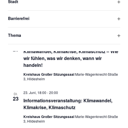
Stadt
Filter
Juni 2026
öffne
Barrierefrei
7. Juni
-
27. Juni
SO.
Filter
7
Stadtradeln 2026
öffne
Thema
Filter
23. Juni, 18:00
-
19:00
DI.
öffne
23
Klimawandel, Klimakrise, Klimaschutz – Wie
wir fühlen, was wir denken, wann wir
handeln!
Kreishaus Großer Sitzungssaal
Marie-Wagenknecht-Straße
3, Hildesheim
23. Juni, 18:00
-
20:00
DI.
23
Informationsveranstaltung: Klimawandel,
Klimakrise, Klimaschutz
Kreishaus Großer Sitzungssaal
Marie-Wagenknecht-Straße
3, Hildesheim