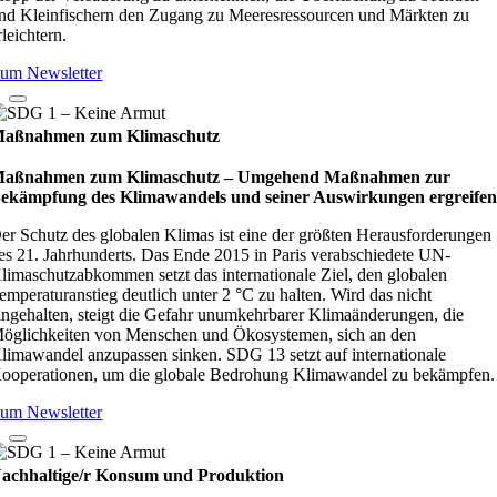
nd Kleinfischern den Zugang zu Meeresressourcen und Märkten zu
rleichtern.
um Newsletter
aßnahmen zum Klimaschutz
aßnahmen zum Klimaschutz – Umge­hend Maß­nah­men zur
ekämp­fung des Kli­ma­wan­dels und sei­ner Aus­wir­kun­gen ergrei­fe
er Schutz des globalen Klimas ist eine der größten Herausforderungen
es 21. Jahrhunderts. Das Ende 2015 in Paris verabschiedete UN-
limaschutzabkommen setzt das internationale Ziel, den globalen
emperaturanstieg deutlich unter 2 °C zu halten. Wird das nicht
ingehalten, steigt die Gefahr unumkehrbarer Klimaänderungen, die
öglichkeiten von Menschen und Ökosystemen, sich an den
limawandel anzupassen sinken. SDG 13 setzt auf internationale
ooperationen, um die globale Bedrohung Klimawandel zu bekämpfen.
um Newsletter
achhaltige/r Konsum und Produktion