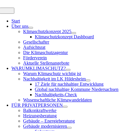
Zum
Inhalt
Toggle
Navigation
springen
Start
Über uns
Klimaschutzkonzept 2025
Klimaschutzkonzept Dashboard
Gesellschafter
Aufsichtsrat
Die Klimaschutzagentur
Förderverein
Aktuelle Stellenangebote
WARUM
KLIMASCHUTZ?
Warum Klimaschutz wichtig ist
Nachhaltigkeit im LK Hildesheim
17 Ziele für nachhaltige Entwicklung
Global nachhaltige Kommune Niedersachsen
Nachhaltigkeits-Check
Wissenschaftliche Klimawandeldaten
FÜR
PRIVATPERSONEN
Balkonkraftwerke
Heizungsberatung
Gebäude – Energieberatung
Gebäude modernisieren