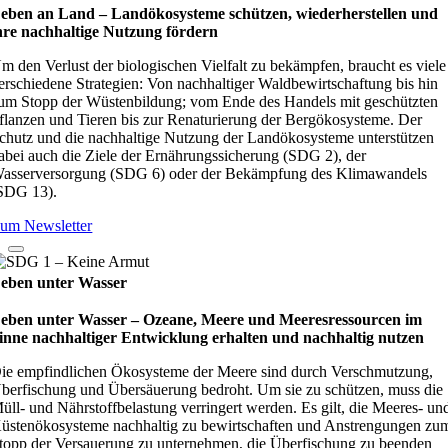
eben an Land – Lan­d­öko­sys­teme schüt­zen, wie­der­her­stel­len und
hre nach­hal­tige Nut­zung för­dern
m den Verlust der biologischen Vielfalt zu bekämpfen, braucht es viele
erschiedene Strategien: Von nachhaltiger Waldbewirtschaftung bis hin
um Stopp der Wüstenbildung; vom Ende des Handels mit geschützten
flanzen und Tieren bis zur Renaturierung der Bergökosysteme. Der
chutz und die nachhaltige Nutzung der Landökosysteme unterstützen
abei auch die Ziele der Ernährungssicherung (SDG 2), der
asserversorgung (SDG 6) oder der Bekämpfung des Klimawandels
SDG 13).
um Newsletter
eben unter Wasser
eben unter Wasser – Oze­ane, Meere und Mee­res­res­sour­cen im
inne nach­hal­ti­ger Ent­wick­lung erhal­ten und nach­hal­tig nut­zen
ie empfindlichen Ökosysteme der Meere sind durch Verschmutzung,
berfischung und Übersäuerung bedroht. Um sie zu schützen, muss die
üll- und Nährstoffbelastung verringert werden. Es gilt, die Meeres- un
üstenökosysteme nachhaltig zu bewirtschaften und Anstrengungen zu
topp der Versauerung zu unternehmen, die Überfischung zu beenden