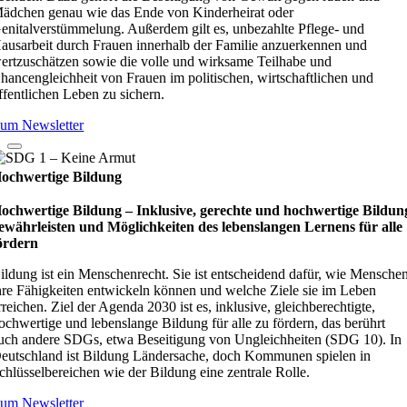
ädchen genau wie das Ende von Kinderheirat oder
enitalverstümmelung. Außerdem gilt es, unbezahlte Pflege- und
ausarbeit durch Frauen innerhalb der Familie anzuerkennen und
ertzuschätzen sowie die volle und wirksame Teilhabe und
hancengleichheit von Frauen im politischen, wirtschaftlichen und
ffentlichen Leben zu sichern.
um Newsletter
ochwertige Bildung
ochwertige Bildung – Inklusive, gerechte und hochwertige Bildun
ewährleisten und Möglichkeiten des lebenslangen Lernens für alle
ördern
ildung ist ein Menschenrecht. Sie ist entscheidend dafür, wie Mensche
hre Fähigkeiten entwickeln können und welche Ziele sie im Leben
rreichen. Ziel der Agenda 2030 ist es, inklusive, gleichberechtigte,
ochwertige und lebenslange Bildung für alle zu fördern, das berührt
uch andere SDGs, etwa Beseitigung von Ungleichheiten (SDG 10). In
eutschland ist Bildung Ländersache, doch Kommunen spielen in
chlüsselbereichen wie der Bildung eine zentrale Rolle.
um Newsletter