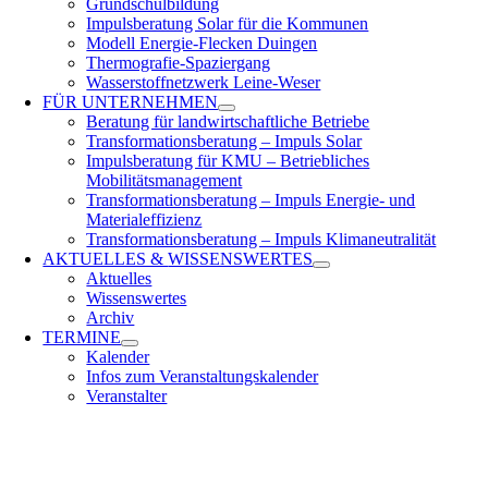
Grundschulbildung
Impulsberatung Solar für die Kommunen
Modell Energie-Flecken Duingen
Thermografie-Spaziergang
Wasserstoffnetzwerk Leine-Weser
FÜR
UNTERNEHMEN
Beratung für landwirtschaftliche Betriebe
Transformationsberatung – Impuls Solar
Impulsberatung für KMU – Betriebliches
Mobilitätsmanagement
Transformationsberatung – Impuls Energie- und
Materialeffizienz
Transformationsberatung – Impuls Klimaneutralität
AKTUELLES &
WISSENSWERTES
Aktuelles
Wissenswertes
Archiv
TERMINE
Kalender
Infos zum Veranstaltungskalender
Veranstalter