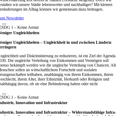
estalten wir unsere Städte lebenswerter und nachhaltiger? Mit kleinen
eränderungen im Alltag können wir gemeinsam dazu beitragen.
um Newsletter
eniger Ungleichheiten
eniger Ungleichheiten – Ungleich­heit in und zwi­schen Län­dern
er­rin­gern
ngleichheit und Diskriminierung zu reduzieren, ist ein Ziel der Agenda
030. Die ungleiche Verteilung von Einkommen und Vermögen soll
benso bekämpft werden wie die ungleiche Verteilung von Chancen. All
enschen sollen an wirtschaftlichem Fortschritt und sozialen
rrungenschaften teilhaben, unabhängig von ihrem Einkommen, ihrem
eschlecht, ihrem Alter, ihrer Ethnizität, Herkunft oder Religion und
nabhängig davon, ob sie eine Behinderung haben oder nicht
ndustrie, Innovation und Infrastruktur
ndustrie, Innovation und Infrastruktur – Wider­stands­fä­hige Infra