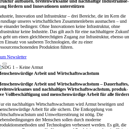
truk­tur auf­bauen, brei­ten­wirk­same und nach­hal­tige Indu­stri­ali­sie­
ung för­dern und Inno­vati­o­nen unter­stüt­zen
ndustrie, Innovation und Infrastruktur – drei Bereiche, die im Kern die
rundlage unseres wirtschaftlichen Zusammenlebens ausmachen – und
ie einander bedingen: Ohne Innovationen keine Infrastruktur, ohne
nfrastruktur keine Industrie. Das gilt auch für eine nachhaltigere Zukunf
s geht um einen gleichberechtigten Zugang zur Infrastruktur, ebenso u
en Einsatz von sauberen Technologien, die zu einer
essourcenschonenden Produktion führen.
um Newsletter
enschenwürdige Arbeit und Wirtschaftswachstum
enschenwürdige Arbeit und Wirtschaftswachstum – Dau­e­r­haf­tes,
rei­ten­wirk­sa­mes und nach­hal­ti­ges Wirt­schafts­wachs­tum, pro­duk­
ive Vollbe­schäf­ti­gung und men­schen­wür­dige Arbeit für alle för­der
ur ein nachhaltiges Wirtschaftswachstum wird Armut beseitigen und
enschenwürdige Arbeit für alle sichern. Die Entkopplung von
irtschaftswachstum und Umweltzerstörung ist nötig. Die
ebensbedingungen der Menschen sollen durch moderne
roduktionsmethoden und Technologien verbessert werden. Es gilt, die