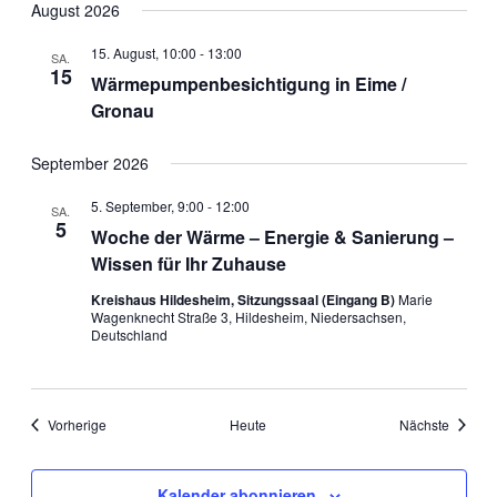
August 2026
15. August, 10:00
-
13:00
SA.
15
Wärmepumpenbesichtigung in Eime /
Gronau
September 2026
5. September, 9:00
-
12:00
SA.
5
Woche der Wärme – Energie & Sanierung –
Wissen für Ihr Zuhause
Kreishaus Hildesheim, Sitzungssaal (Eingang B)
Marie
Wagenknecht Straße 3, Hildesheim, Niedersachsen,
Deutschland
Veranstaltungen
Veranst
Vorherige
Heute
Nächste
Kalender abonnieren