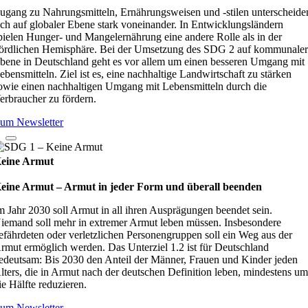
ugang zu Nahrungsmitteln, Ernährungsweisen und -stilen unterscheide
ich auf globaler Ebene stark voneinander. In Entwicklungsländern
pielen Hunger- und Mangelernährung eine andere Rolle als in der
ördlichen Hemisphäre. Bei der Umsetzung des SDG 2 auf kommunale
bene in Deutschland geht es vor allem um einen besseren Umgang mit
ebensmitteln. Ziel ist es, eine nachhaltige Landwirtschaft zu stärken
owie einen nachhaltigen Umgang mit Lebensmitteln durch die
erbraucher zu fördern.
um Newsletter
eine Armut
eine Armut – Armut in jeder Form und überall beenden
m Jahr 2030 soll Armut in all ihren Ausprägungen beendet sein.
iemand soll mehr in extremer Armut leben müssen. Insbesondere
efährdeten oder verletzlichen Personengruppen soll ein Weg aus der
rmut ermöglich werden. Das Unterziel 1.2 ist für Deutschland
edeutsam: Bis 2030 den Anteil der Männer, Frauen und Kinder jeden
lters, die in Armut nach der deutschen Definition leben, mindestens u
ie Hälfte reduzieren.
um Newsletter