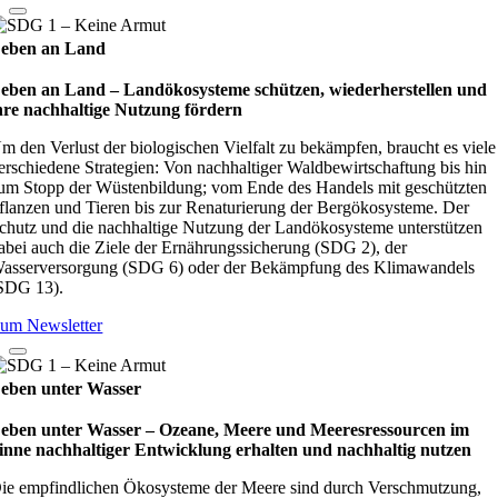
eben an Land
eben an Land – Lan­d­öko­sys­teme schüt­zen, wie­der­her­stel­len und
hre nach­hal­tige Nut­zung för­dern
m den Verlust der biologischen Vielfalt zu bekämpfen, braucht es viele
erschiedene Strategien: Von nachhaltiger Waldbewirtschaftung bis hin
um Stopp der Wüstenbildung; vom Ende des Handels mit geschützten
flanzen und Tieren bis zur Renaturierung der Bergökosysteme. Der
chutz und die nachhaltige Nutzung der Landökosysteme unterstützen
abei auch die Ziele der Ernährungssicherung (SDG 2), der
asserversorgung (SDG 6) oder der Bekämpfung des Klimawandels
SDG 13).
um Newsletter
eben unter Wasser
eben unter Wasser – Oze­ane, Meere und Mee­res­res­sour­cen im
inne nach­hal­ti­ger Ent­wick­lung erhal­ten und nach­hal­tig nut­zen
ie empfindlichen Ökosysteme der Meere sind durch Verschmutzung,