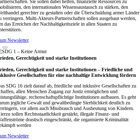
artnerschaften. Sie sollen dabei helfen, finanzielle Ressourcen zu
obilisieren, den internationalen Wissensaustausch zu stärken, den
elthandel gerechter zu gestalten oder die Überschuldung armer Länder
u verringern. Multi-Akteurs-Partnerschaften sollen ausgebaut werden,
m das Erreichen der Nachhaltigkeitsziele in allen Staaten zu
nterstützen.
um Newsletter
rieden, Gerechtigkeit und starke Institutionen
rieden, Gerechtigkeit und starke Institutionen – Fried­li­che und
nklu­sive Gesell­schaf­ten für eine nach­hal­tige Ent­wick­lung för­dern
as SDG 16 zielt darauf ab, friedliche und inklusive Gesellschaften zu
chaffen, allen Menschen Zugang zur Justiz ermöglichen und
eistungsfähige, rechenschaftspflichtige Institutionen aufbauen. Es geht
arum jegliche Gewalt und gewaltbedingte Sterblichkeit deutlich zu
erringern, vor allem auch Missbrauch und Ausbeutung von Kindern.
ierzu sollen Rechtsstaatlichkeit gestärkt, illegale Finanz- und
affenströme drastisch eingeschränkt, die organisierte Kriminalität
ekämpft werden
um Newsletter