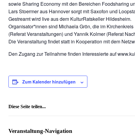
sowie Sharing Economy mit den Bereichen Foodsharing und
Lars Stoermer aus Hannover sorgt mit Saxofon und Loopstat
Gestreamt wird live aus dem KulturRatskeller Hildesheim.
Organisator*innen sind Michaela Grön, die im Kirchenkreis 
(Referat Veranstaltungen) und Yannik Kolmer (Referat Nach
Die Veranstaltung findet statt in Kooperation mit dem Netzw
Den Zugang zur Teilnahme finden Interessierte auf www.kult
Zum Kalender hinzufügen
Diese Seite teilen...
Facebook
X
Reddit
LinkedIn
WhatsApp
Tumblr
Pinterest
Vk
E-
Mail
Veranstaltung-Navigation