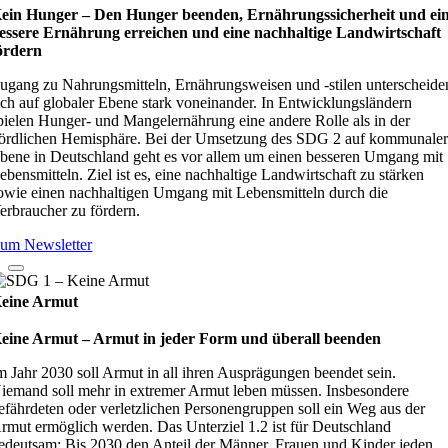
ein Hunger – Den Hunger beenden, Ernährungssicherheit und ei
essere Ernährung erreichen und eine nachhaltige Landwirtschaft
ördern
ugang zu Nahrungsmitteln, Ernährungsweisen und -stilen unterscheide
ich auf globaler Ebene stark voneinander. In Entwicklungsländern
pielen Hunger- und Mangelernährung eine andere Rolle als in der
ördlichen Hemisphäre. Bei der Umsetzung des SDG 2 auf kommunale
bene in Deutschland geht es vor allem um einen besseren Umgang mit
ebensmitteln. Ziel ist es, eine nachhaltige Landwirtschaft zu stärken
owie einen nachhaltigen Umgang mit Lebensmitteln durch die
erbraucher zu fördern.
um Newsletter
eine Armut
eine Armut – Armut in jeder Form und überall beenden
m Jahr 2030 soll Armut in all ihren Ausprägungen beendet sein.
iemand soll mehr in extremer Armut leben müssen. Insbesondere
efährdeten oder verletzlichen Personengruppen soll ein Weg aus der
rmut ermöglich werden. Das Unterziel 1.2 ist für Deutschland
edeutsam: Bis 2030 den Anteil der Männer, Frauen und Kinder jeden