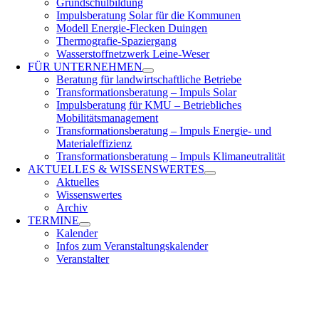
Grundschulbildung
Impulsberatung Solar für die Kommunen
Modell Energie-Flecken Duingen
Thermografie-Spaziergang
Wasserstoffnetzwerk Leine-Weser
FÜR
UNTERNEHMEN
Beratung für landwirtschaftliche Betriebe
Transformationsberatung – Impuls Solar
Impulsberatung für KMU – Betriebliches
Mobilitätsmanagement
Transformationsberatung – Impuls Energie- und
Materialeffizienz
Transformationsberatung – Impuls Klimaneutralität
AKTUELLES &
WISSENSWERTES
Aktuelles
Wissenswertes
Archiv
TERMINE
Kalender
Infos zum Veranstaltungskalender
Veranstalter