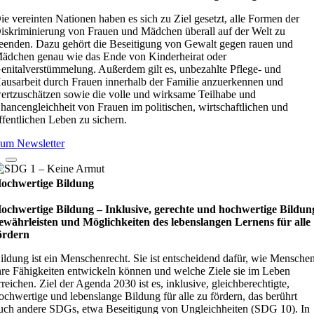
ie vereinten Nationen haben es sich zu Ziel gesetzt, alle Formen der
iskriminierung von Frauen und Mädchen überall auf der Welt zu
eenden. Dazu gehört die Beseitigung von Gewalt gegen rauen und
ädchen genau wie das Ende von Kinderheirat oder
enitalverstümmelung. Außerdem gilt es, unbezahlte Pflege- und
ausarbeit durch Frauen innerhalb der Familie anzuerkennen und
ertzuschätzen sowie die volle und wirksame Teilhabe und
hancengleichheit von Frauen im politischen, wirtschaftlichen und
ffentlichen Leben zu sichern.
um Newsletter
ochwertige Bildung
ochwertige Bildung – Inklusive, gerechte und hochwertige Bildun
ewährleisten und Möglichkeiten des lebenslangen Lernens für alle
ördern
ildung ist ein Menschenrecht. Sie ist entscheidend dafür, wie Mensche
hre Fähigkeiten entwickeln können und welche Ziele sie im Leben
rreichen. Ziel der Agenda 2030 ist es, inklusive, gleichberechtigte,
ochwertige und lebenslange Bildung für alle zu fördern, das berührt
uch andere SDGs, etwa Beseitigung von Ungleichheiten (SDG 10). In