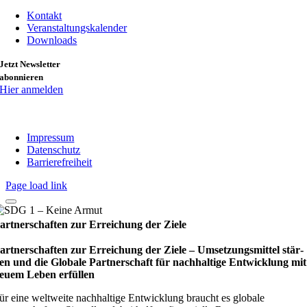
Kontakt
Veranstaltungskalender
Downloads
Jetzt Newsletter
abonnieren
Hier anmelden
Impressum
Datenschutz
Barrierefreiheit
Page load link
artnerschaften zur Erreichung der Ziele
artnerschaften zur Erreichung der Ziele – Umset­zungs­mit­tel stär­
en und die Glo­bale Part­ner­schaft für nach­hal­tige Ent­wick­lung mit
euem Leben erfül­len
ür eine weltweite nachhaltige Entwicklung braucht es globale