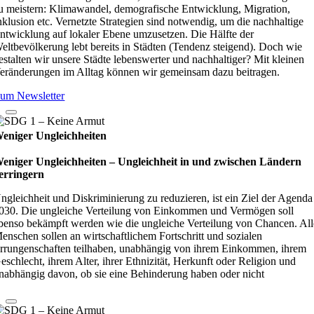
u meistern: Klimawandel, demografische Entwicklung, Migration,
nklusion etc. Vernetzte Strategien sind notwendig, um die nachhaltige
ntwicklung auf lokaler Ebene umzusetzen. Die Hälfte der
eltbevölkerung lebt bereits in Städten (Tendenz steigend). Doch wie
estalten wir unsere Städte lebenswerter und nachhaltiger? Mit kleinen
eränderungen im Alltag können wir gemeinsam dazu beitragen.
um Newsletter
eniger Ungleichheiten
eniger Ungleichheiten – Ungleich­heit in und zwi­schen Län­dern
er­rin­gern
ngleichheit und Diskriminierung zu reduzieren, ist ein Ziel der Agenda
030. Die ungleiche Verteilung von Einkommen und Vermögen soll
benso bekämpft werden wie die ungleiche Verteilung von Chancen. All
enschen sollen an wirtschaftlichem Fortschritt und sozialen
rrungenschaften teilhaben, unabhängig von ihrem Einkommen, ihrem
eschlecht, ihrem Alter, ihrer Ethnizität, Herkunft oder Religion und
nabhängig davon, ob sie eine Behinderung haben oder nicht