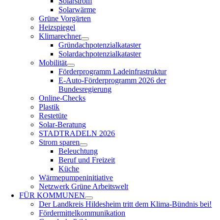
Solarstrom
Solarwärme
Grüne Vorgärten
Heizspiegel
Klimarechner
Gründachpotenzialkataster
Solardachpotenzialkataster
Mobilität
Förderprogramm Ladeinfrastruktur
E-Auto-Förderprogramm 2026 der
Bundesregierung
Online-Checks
Plastik
Restetüte
Solar-Beratung
STADTRADELN 2026
Strom sparen
Beleuchtung
Beruf und Freizeit
Küche
Wärmepumpeninitiative
Netzwerk Grüne Arbeitswelt
FÜR
KOMMUNEN
Der Landkreis Hildesheim tritt dem Klima-Bündnis bei!
Fördermittelkommunikation