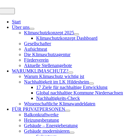
Zum
Inhalt
Toggle
Navigation
springen
Start
Über uns
Klimaschutzkonzept 2025
Klimaschutzkonzept Dashboard
Gesellschafter
Aufsichtsrat
Die Klimaschutzagentur
Förderverein
Aktuelle Stellenangebote
WARUM
KLIMASCHUTZ?
Warum Klimaschutz wichtig ist
Nachhaltigkeit im LK Hildesheim
17 Ziele für nachhaltige Entwicklung
Global nachhaltige Kommune Niedersachsen
Nachhaltigkeits-Check
Wissenschaftliche Klimawandeldaten
FÜR
PRIVATPERSONEN
Balkonkraftwerke
Heizungsberatung
Gebäude – Energieberatung
Gebäude modernisieren