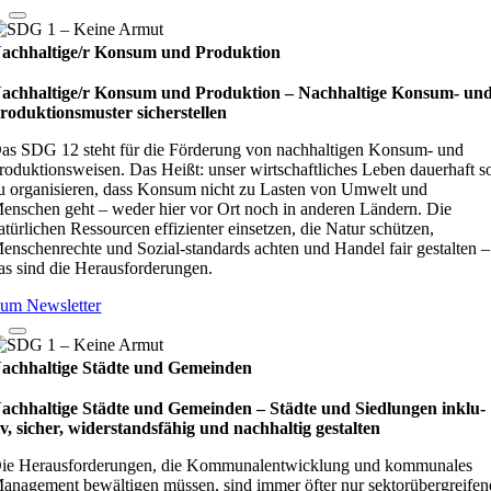
achhaltige/r Konsum und Produktion
achhaltige/r Konsum und Produktion – Nach­hal­tige Kon­sum- un
ro­duk­ti­ons­mus­ter sicher­stel­len
as SDG 12 steht für die Förderung von nachhaltigen Konsum- und
roduktionsweisen. Das Heißt: unser wirtschaftliches Leben dauerhaft s
u organisieren, dass Konsum nicht zu Lasten von Umwelt und
enschen geht – weder hier vor Ort noch in anderen Ländern. Die
atürlichen Ressourcen effizienter einsetzen, die Natur schützen,
enschenrechte und Sozial-standards achten und Handel fair gestalten –
as sind die Herausforderungen.
um Newsletter
achhaltige Städte und Gemeinden
achhaltige Städte und Gemeinden – Städte und Sied­lun­gen inklu­
iv, sicher, wider­stands­fä­hig und nach­hal­tig gestal­ten
ie Herausforderungen, die Kommunalentwicklung und kommunales
anagement bewältigen müssen, sind immer öfter nur sektorübergreifen