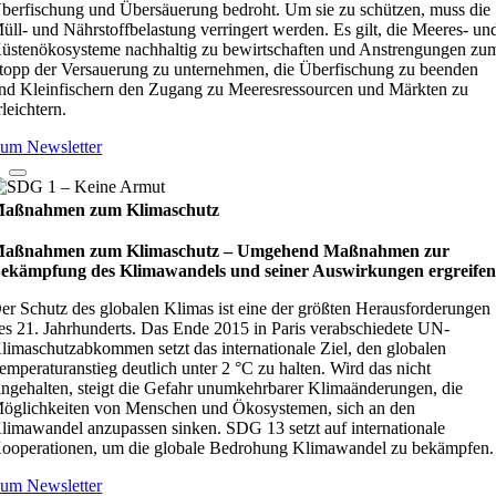
berfischung und Übersäuerung bedroht. Um sie zu schützen, muss die
üll- und Nährstoffbelastung verringert werden. Es gilt, die Meeres- un
üstenökosysteme nachhaltig zu bewirtschaften und Anstrengungen zu
topp der Versauerung zu unternehmen, die Überfischung zu beenden
nd Kleinfischern den Zugang zu Meeresressourcen und Märkten zu
rleichtern.
um Newsletter
aßnahmen zum Klimaschutz
aßnahmen zum Klimaschutz – Umge­hend Maß­nah­men zur
ekämp­fung des Kli­ma­wan­dels und sei­ner Aus­wir­kun­gen ergrei­fe
er Schutz des globalen Klimas ist eine der größten Herausforderungen
es 21. Jahrhunderts. Das Ende 2015 in Paris verabschiedete UN-
limaschutzabkommen setzt das internationale Ziel, den globalen
emperaturanstieg deutlich unter 2 °C zu halten. Wird das nicht
ingehalten, steigt die Gefahr unumkehrbarer Klimaänderungen, die
öglichkeiten von Menschen und Ökosystemen, sich an den
limawandel anzupassen sinken. SDG 13 setzt auf internationale
ooperationen, um die globale Bedrohung Klimawandel zu bekämpfen.
um Newsletter