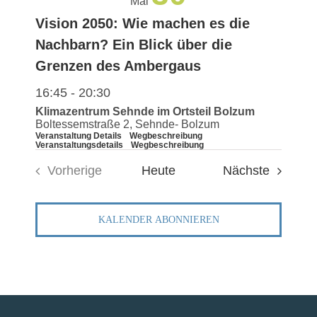
Mai
FÜR
KO
NAVIG
Vision 2050: Wie machen es die
Nachbarn? Ein Blick über die
FÜR
UN
Grenzen des Ambergaus
16:45
-
20:30
AKTUEL
Klimazentrum Sehnde im Ortsteil Bolzum
Boltessemstraße 2, Sehnde- Bolzum
Veranstaltung Details
Wegbeschreibung
Veranstaltungsdetails
Wegbeschreibung
TERMIN
Veranst
Vorherige
Heute
Nächste
Veranstaltungen
KALENDER ABONNIEREN