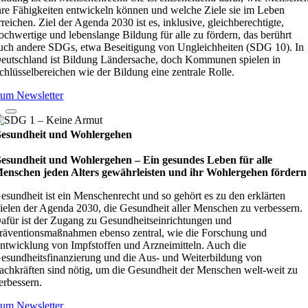
hre Fähigkeiten entwickeln können und welche Ziele sie im Leben
rreichen. Ziel der Agenda 2030 ist es, inklusive, gleichberechtigte,
ochwertige und lebenslange Bildung für alle zu fördern, das berührt
uch andere SDGs, etwa Beseitigung von Ungleichheiten (SDG 10). In
eutschland ist Bildung Ländersache, doch Kommunen spielen in
chlüsselbereichen wie der Bildung eine zentrale Rolle.
um Newsletter
esundheit und Wohlergehen
esundheit und Wohlergehen – Ein gesundes Leben für alle
enschen jeden Alters gewährleisten und ihr Wohlergehen fördern
esundheit ist ein Menschenrecht und so gehört es zu den erklärten
ielen der Agenda 2030, die Gesundheit aller Menschen zu verbessern.
afür ist der Zugang zu Gesundheitseinrichtungen und
räventionsmaßnahmen ebenso zentral, wie die Forschung und
ntwicklung von Impfstoffen und Arzneimitteln. Auch die
esundheitsfinanzierung und die Aus- und Weiterbildung von
achkräften sind nötig, um die Gesundheit der Menschen welt-weit zu
erbessern.
um Newsletter