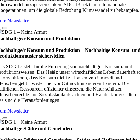
limawandel anzupassen sinken. SDG 13 setzt auf internationale
ooperationen, um die globale Bedrohung Klimawandel zu bekämpfen.
um Newsletter
achhaltige/r Konsum und Produktion
achhaltige/r Konsum und Produktion – Nach­hal­tige Kon­sum- un
ro­duk­ti­ons­mus­ter sicher­stel­len
as SDG 12 steht für die Förderung von nachhaltigen Konsum- und
roduktionsweisen. Das Heißt: unser wirtschaftliches Leben dauerhaft s
u organisieren, dass Konsum nicht zu Lasten von Umwelt und
enschen geht – weder hier vor Ort noch in anderen Ländern. Die
atürlichen Ressourcen effizienter einsetzen, die Natur schützen,
enschenrechte und Sozial-standards achten und Handel fair gestalten –
as sind die Herausforderungen.
um Newsletter
achhaltige Städte und Gemeinden