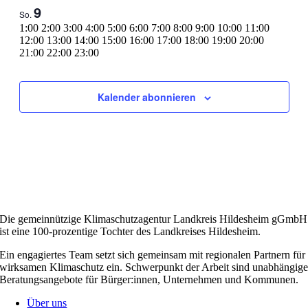
9
So.
0:00
1:00
2:00
3:00
4:00
5:00
6:00
7:00
8:00
9:00
10:00
11:00
12:00
13:00
14:00
15:00
16:00
17:00
18:00
19:00
20:00
0:00
21:00
22:00
23:00
Montag,
Keine
Dienstag,
Keine
Mittwoch,
Keine
Donnerstag,
Keine
Freitag,
Keine
Samstag,
Keine
Sonntag,
Keine
Veranstaltungen
Veranstaltungen
Veranstaltungen
Veranstaltungen
Veranstaltungen
Veranstaltungen
Veranstaltungen
August
August
August
August
August
August
August
an
an
an
an
an
an
an
3,
4,
5,
6,
7,
8,
9,
Kalender abonnieren
diesem
diesem
diesem
diesem
diesem
diesem
diesem
2026
2026
2026
2026
2026
2026
2026
Tag.
Tag.
Tag.
Tag.
Tag.
Tag.
Tag.
Die gemeinnützige Klimaschutzagentur Landkreis Hildesheim gGmbH
ist eine 100-prozentige Tochter des Landkreises Hildesheim.
Ein engagiertes Team setzt sich gemeinsam mit regionalen Partnern für
wirksamen Klimaschutz ein. Schwerpunkt der Arbeit sind unabhängig
Beratungsangebote für Bürger:innen, Unternehmen und Kommunen.
Über uns