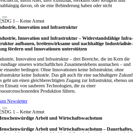
eschlecht, ihrem Alter, ihrer Ethnizität, Herkunft oder Religion und
nabhängig davon, ob sie eine Behinderung haben oder nicht
ndustrie, Innovation und Infrastruktur
ndustrie, Innovation und Infrastruktur – Wider­stands­fä­hige Infra
truk­tur auf­bauen, brei­ten­wirk­same und nach­hal­tige Indu­stri­ali­sie­
ung för­dern und Inno­vati­o­nen unter­stüt­zen
ndustrie, Innovation und Infrastruktur – drei Bereiche, die im Kern die
rundlage unseres wirtschaftlichen Zusammenlebens ausmachen – und
ie einander bedingen: Ohne Innovationen keine Infrastruktur, ohne
nfrastruktur keine Industrie. Das gilt auch für eine nachhaltigere Zukunf
s geht um einen gleichberechtigten Zugang zur Infrastruktur, ebenso u
en Einsatz von sauberen Technologien, die zu einer
essourcenschonenden Produktion führen.
um Newsletter
enschenwürdige Arbeit und Wirtschaftswachstum
enschenwürdige Arbeit und Wirtschaftswachstum – Dau­e­r­haf­tes,