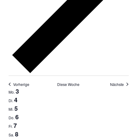
Vorherige
Diese Woche
Nächste
Woche
3
Mo.
von
4
Di.
Veranstaltungen
5
Mi.
6
Do.
7
Fr.
8
Sa.