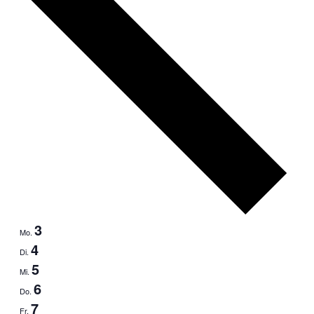
3
Mo.
4
Di.
5
Mi.
6
Do.
7
Fr.