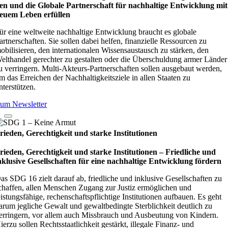
en und die Glo­bale Part­ner­schaft für nach­hal­tige Ent­wick­lung mit
euem Leben erfül­len
ür eine weltweite nachhaltige Entwicklung braucht es globale
artnerschaften. Sie sollen dabei helfen, finanzielle Ressourcen zu
obilisieren, den internationalen Wissensaustausch zu stärken, den
elthandel gerechter zu gestalten oder die Überschuldung armer Länder
u verringern. Multi-Akteurs-Partnerschaften sollen ausgebaut werden,
m das Erreichen der Nachhaltigkeitsziele in allen Staaten zu
nterstützen.
um Newsletter
rieden, Gerechtigkeit und starke Institutionen
rieden, Gerechtigkeit und starke Institutionen – Fried­li­che und
nklu­sive Gesell­schaf­ten für eine nach­hal­tige Ent­wick­lung för­dern
as SDG 16 zielt darauf ab, friedliche und inklusive Gesellschaften zu
chaffen, allen Menschen Zugang zur Justiz ermöglichen und
eistungsfähige, rechenschaftspflichtige Institutionen aufbauen. Es geht
arum jegliche Gewalt und gewaltbedingte Sterblichkeit deutlich zu
erringern, vor allem auch Missbrauch und Ausbeutung von Kindern.
ierzu sollen Rechtsstaatlichkeit gestärkt, illegale Finanz- und