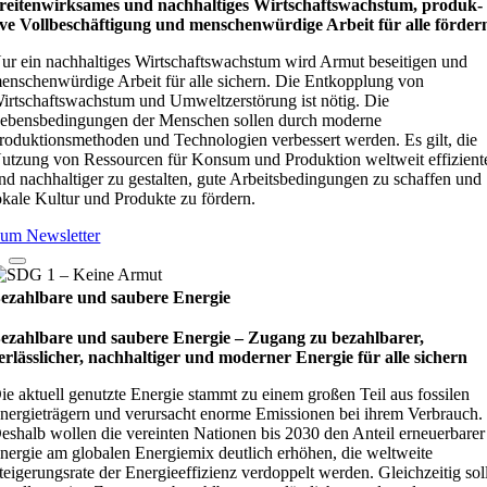
rei­ten­wirk­sa­mes und nach­hal­ti­ges Wirt­schafts­wachs­tum, pro­duk­
ive Vollbe­schäf­ti­gung und men­schen­wür­dige Arbeit für alle för­der
ur ein nachhaltiges Wirtschaftswachstum wird Armut beseitigen und
enschenwürdige Arbeit für alle sichern. Die Entkopplung von
irtschaftswachstum und Umweltzerstörung ist nötig. Die
ebensbedingungen der Menschen sollen durch moderne
roduktionsmethoden und Technologien verbessert werden. Es gilt, die
utzung von Ressourcen für Konsum und Produktion weltweit effizient
nd nachhaltiger zu gestalten, gute Arbeitsbedingungen zu schaffen und
okale Kultur und Produkte zu fördern.
um Newsletter
ezahlbare und saubere Energie
ezahlbare und saubere Energie – Zugang zu bezahlbarer,
erlässlicher, nachhaltiger und moderner Energie für alle sichern
ie aktuell genutzte Energie stammt zu einem großen Teil aus fossilen
nergieträgern und verursacht enorme Emissionen bei ihrem Verbrauch.
eshalb wollen die vereinten Nationen bis 2030 den Anteil erneuerbarer
nergie am globalen Energiemix deutlich erhöhen, die weltweite
teigerungsrate der Energieeffizienz verdoppelt werden. Gleichzeitig sol