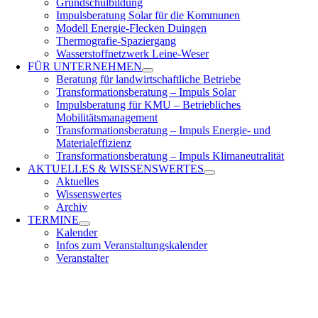
Grundschulbildung
Impulsberatung Solar für die Kommunen
Modell Energie-Flecken Duingen
Thermografie-Spaziergang
Wasserstoffnetzwerk Leine-Weser
FÜR
UNTERNEHMEN
Beratung für landwirtschaftliche Betriebe
Transformationsberatung – Impuls Solar
Impulsberatung für KMU – Betriebliches
Mobilitätsmanagement
Transformationsberatung – Impuls Energie- und
Materialeffizienz
Transformationsberatung – Impuls Klimaneutralität
AKTUELLES &
WISSENSWERTES
Aktuelles
Wissenswertes
Archiv
TERMINE
Kalender
Infos zum Veranstaltungskalender
Veranstalter