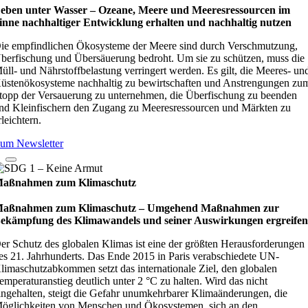
eben unter Wasser – Oze­ane, Meere und Mee­res­res­sour­cen im
inne nach­hal­ti­ger Ent­wick­lung erhal­ten und nach­hal­tig nut­zen
ie empfindlichen Ökosysteme der Meere sind durch Verschmutzung,
berfischung und Übersäuerung bedroht. Um sie zu schützen, muss die
üll- und Nährstoffbelastung verringert werden. Es gilt, die Meeres- un
üstenökosysteme nachhaltig zu bewirtschaften und Anstrengungen zu
topp der Versauerung zu unternehmen, die Überfischung zu beenden
nd Kleinfischern den Zugang zu Meeresressourcen und Märkten zu
rleichtern.
um Newsletter
aßnahmen zum Klimaschutz
aßnahmen zum Klimaschutz – Umge­hend Maß­nah­men zur
ekämp­fung des Kli­ma­wan­dels und sei­ner Aus­wir­kun­gen ergrei­fe
er Schutz des globalen Klimas ist eine der größten Herausforderungen
es 21. Jahrhunderts. Das Ende 2015 in Paris verabschiedete UN-
limaschutzabkommen setzt das internationale Ziel, den globalen
emperaturanstieg deutlich unter 2 °C zu halten. Wird das nicht
ingehalten, steigt die Gefahr unumkehrbarer Klimaänderungen, die
öglichkeiten von Menschen und Ökosystemen, sich an den