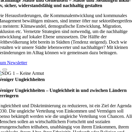
achhaltige Städte und Gemeinden – Städte und Sied­lun­gen inklu­
iv, sicher, wider­stands­fä­hig und nach­hal­tig gestal­ten
ie Herausforderungen, die Kommunalentwicklung und kommunales
anagement bewältigen müssen, sind immer öfter nur sektorübergreifen
u meistern: Klimawandel, demografische Entwicklung, Migration,
nklusion etc. Vernetzte Strategien sind notwendig, um die nachhaltige
ntwicklung auf lokaler Ebene umzusetzen. Die Hälfte der
eltbevölkerung lebt bereits in Städten (Tendenz steigend). Doch wie
estalten wir unsere Städte lebenswerter und nachhaltiger? Mit kleinen
eränderungen im Alltag können wir gemeinsam dazu beitragen.
um Newsletter
eniger Ungleichheiten
eniger Ungleichheiten – Ungleich­heit in und zwi­schen Län­dern
er­rin­gern
ngleichheit und Diskriminierung zu reduzieren, ist ein Ziel der Agenda
030. Die ungleiche Verteilung von Einkommen und Vermögen soll
benso bekämpft werden wie die ungleiche Verteilung von Chancen. All
enschen sollen an wirtschaftlichem Fortschritt und sozialen
rrungenschaften teilhaben, unabhängig von ihrem Einkommen, ihrem