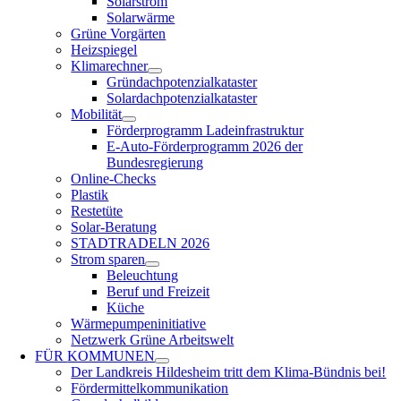
Solarstrom
Solarwärme
Grüne Vorgärten
Heizspiegel
Klimarechner
Gründachpotenzialkataster
Solardachpotenzialkataster
Mobilität
Förderprogramm Ladeinfrastruktur
E-Auto-Förderprogramm 2026 der
Bundesregierung
Online-Checks
Plastik
Restetüte
Solar-Beratung
STADTRADELN 2026
Strom sparen
Beleuchtung
Beruf und Freizeit
Küche
Wärmepumpeninitiative
Netzwerk Grüne Arbeitswelt
FÜR
KOMMUNEN
Der Landkreis Hildesheim tritt dem Klima-Bündnis bei!
Fördermittelkommunikation