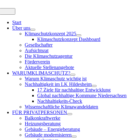
Zum
Inhalt
Toggle
Navigation
springen
Start
Über uns
Klimaschutzkonzept 2025
Klimaschutzkonzept Dashboard
Gesellschafter
Aufsichtsrat
Die Klimaschutzagentur
Förderverein
Aktuelle Stellenangebote
WARUM
KLIMASCHUTZ?
Warum Klimaschutz wichtig ist
Nachhaltigkeit im LK Hildesheim
17 Ziele für nachhaltige Entwicklung
Global nachhaltige Kommune Niedersachsen
Nachhaltigkeits-Check
Wissenschaftliche Klimawandeldaten
FÜR
PRIVATPERSONEN
Balkonkraftwerke
Heizungsberatung
Gebäude – Energieberatung
Gebäude modernisieren