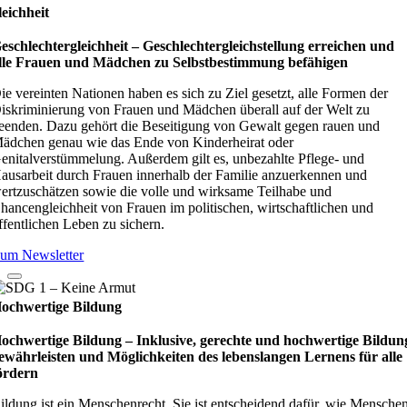
leichheit
eschlechtergleichheit – Geschlechtergleichstellung erreichen und
lle Frauen und Mädchen zu Selbstbestimmung befähigen
ie vereinten Nationen haben es sich zu Ziel gesetzt, alle Formen der
iskriminierung von Frauen und Mädchen überall auf der Welt zu
eenden. Dazu gehört die Beseitigung von Gewalt gegen rauen und
ädchen genau wie das Ende von Kinderheirat oder
enitalverstümmelung. Außerdem gilt es, unbezahlte Pflege- und
ausarbeit durch Frauen innerhalb der Familie anzuerkennen und
ertzuschätzen sowie die volle und wirksame Teilhabe und
hancengleichheit von Frauen im politischen, wirtschaftlichen und
ffentlichen Leben zu sichern.
um Newsletter
ochwertige Bildung
ochwertige Bildung – Inklusive, gerechte und hochwertige Bildun
ewährleisten und Möglichkeiten des lebenslangen Lernens für alle
ördern
ildung ist ein Menschenrecht. Sie ist entscheidend dafür, wie Mensche