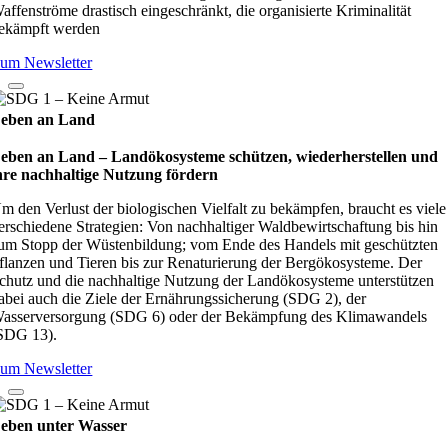
affenströme drastisch eingeschränkt, die organisierte Kriminalität
ekämpft werden
um Newsletter
eben an Land
eben an Land – Lan­d­öko­sys­teme schüt­zen, wie­der­her­stel­len und
hre nach­hal­tige Nut­zung för­dern
m den Verlust der biologischen Vielfalt zu bekämpfen, braucht es viele
erschiedene Strategien: Von nachhaltiger Waldbewirtschaftung bis hin
um Stopp der Wüstenbildung; vom Ende des Handels mit geschützten
flanzen und Tieren bis zur Renaturierung der Bergökosysteme. Der
chutz und die nachhaltige Nutzung der Landökosysteme unterstützen
abei auch die Ziele der Ernährungssicherung (SDG 2), der
asserversorgung (SDG 6) oder der Bekämpfung des Klimawandels
SDG 13).
um Newsletter
eben unter Wasser