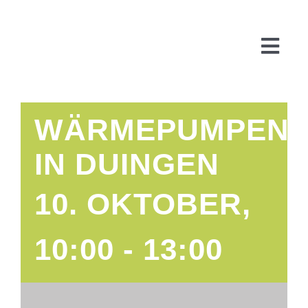
Zum
Inhalt
springen
Togg
Navi
WÄRMEPUMPENB
Start
IN DUINGEN
Über uns
10. OKTOBER,
WARUM
10:00
-
13:00
FÜR
PR