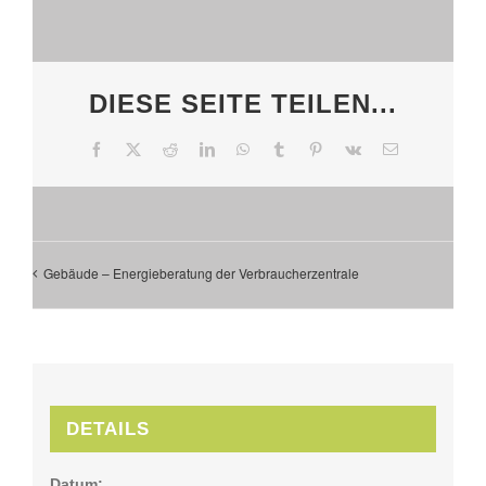
DIESE SEITE TEILEN...
Facebook
X
Reddit
LinkedIn
WhatsApp
Tumblr
Pinterest
Vk
E-
Mail
Gebäude – Energieberatung der Verbraucherzentrale
DETAILS
Datum: