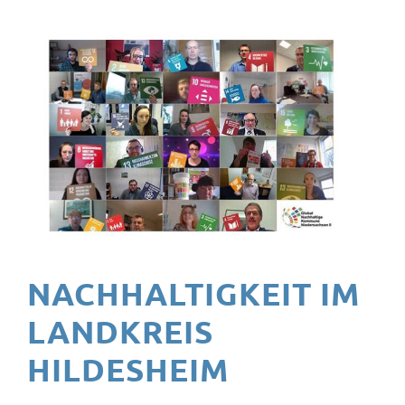
FÜR
PRIVATPERSONEN
FÜR
KOMMUNEN
FÜR
UNTERNEHMEN
AKTUELLES &
WISSENSWERTES
TERMINE
NACHHALTIGKEIT IM
LANDKREIS
HILDESHEIM