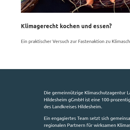
Klimagerecht kochen und essen?
Ein praktischer Versuch zur Fastenaktion zu Klimasc
Die gemeinnützige Klimaschutzagentur L
Hildesheim gGmbH ist eine 100-prozenti
des Landkreises Hildesheim.
Ein engagiertes Team setzt sich gemeins
regionalen Partnern für wirksamen Klimas