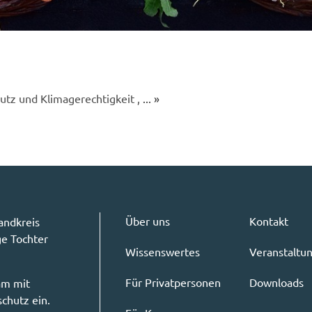
hutz und Klimagerechtigkeit ,
... »
Über uns
Kontakt
andkreis
ge Tochter
Wissenswertes
Veranstaltu
Für Privatpersonen
Downloads
am mit
chutz ein.