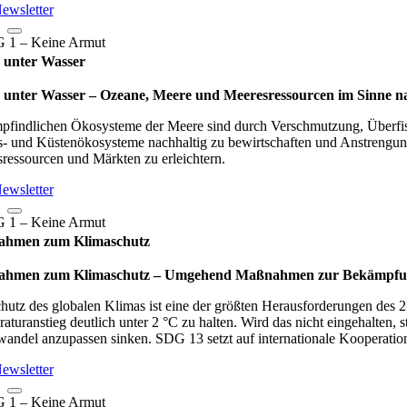
ewsletter
 unter Wasser
unter Wasser – Oze­ane, Meere und Mee­res­res­sour­cen im Sinne nach­
pfindlichen Ökosysteme der Meere sind durch Verschmutzung, Überfisc
- und Küstenökosysteme nachhaltig zu bewirtschaften und Anstrengun
ressourcen und Märkten zu erleichtern.
ewsletter
hmen zum Klimaschutz
men zum Klimaschutz – Umge­hend Maß­nah­men zur Bekämp­fung des
hutz des globalen Klimas ist eine der größten Herausforderungen des 
aturanstieg deutlich unter 2 °C zu halten. Wird das nicht eingehalte
andel anzupassen sinken. SDG 13 setzt auf internationale Kooperati
ewsletter