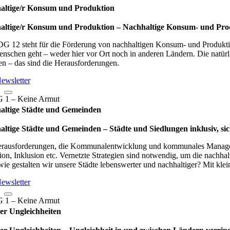
altige/r Konsum und Produktion
ltige/r Konsum und Produktion – Nach­hal­tige Kon­sum- und Pro­duk­t
G 12 steht für die Förderung von nachhaltigen Konsum- und Produktio
nschen geht – weder hier vor Ort noch in anderen Ländern. Die natürli
ten – das sind die Herausforderungen.
ewsletter
altige Städte und Gemeinden
ltige Städte und Gemeinden – Städte und Sied­lun­gen inklu­siv, sicher
rausforderungen, die Kommunalentwicklung und kommunales Managemen
ion, Inklusion etc. Vernetzte Strategien sind notwendig, um die nachha
ie gestalten wir unsere Städte lebenswerter und nachhaltiger? Mit kl
ewsletter
er Ungleichheiten