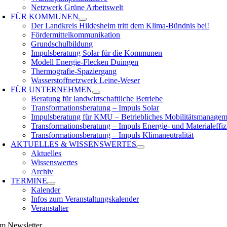
Netzwerk Grüne Arbeitswelt
FÜR
KOMMUNEN
Der Landkreis Hildesheim tritt dem Klima-Bündnis bei!
Fördermittelkommunikation
Grundschulbildung
Impulsberatung Solar für die Kommunen
Modell Energie-Flecken Duingen
Thermografie-Spaziergang
Wasserstoffnetzwerk Leine-Weser
FÜR
UNTERNEHMEN
Beratung für landwirtschaftliche Betriebe
Transformationsberatung – Impuls Solar
Impulsberatung für KMU – Betriebliches Mobilitätsmanagem
Transformationsberatung – Impuls Energie- und Materialeffiz
Transformationsberatung – Impuls Klimaneutralität
AKTUELLES &
WISSENSWERTES
Aktuelles
Wissenswertes
Archiv
TERMINE
Kalender
Infos zum Veranstaltungskalender
Veranstalter
m Newsletter