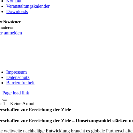
Kontakt
Veranstaltungskalender
Downloads
zt Newsletter
onnieren
er anmelden
Impressum
Datenschutz
Barrierefreiheit
Page load link
rschaften zur Erreichung der Ziele
rschaften zur Erreichung der Ziele – Umset­zungs­mit­tel stär­ken und
ne weltweite nachhaltige Entwicklung braucht es globale Partnerschaften