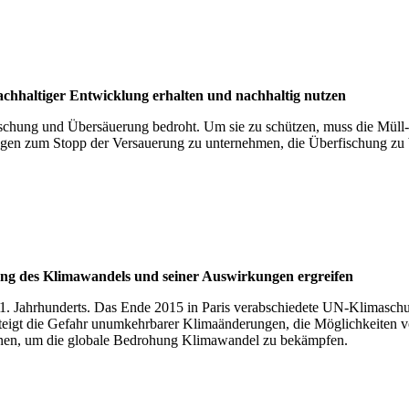
hal­ti­ger Ent­wick­lung erhal­ten und nach­hal­tig nut­zen
hung und Übersäuerung bedroht. Um sie zu schützen, muss die Müll- un
gen zum Stopp der Versauerung zu unternehmen, die Überfischung zu
 Kli­ma­wan­dels und sei­ner Aus­wir­kun­gen ergrei­fen
21. Jahrhunderts. Das Ende 2015 in Paris verabschiedete UN-Klimaschut
n, steigt die Gefahr unumkehrbarer Klimaänderungen, die Möglichkeite
onen, um die globale Bedrohung Klimawandel zu bekämpfen.