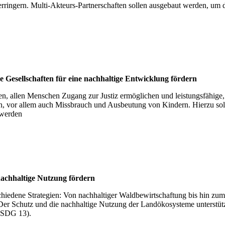
ringern. Multi-Akteurs-Partnerschaften sollen ausgebaut werden, um da
 Gesell­schaf­ten für eine nach­hal­tige Ent­wick­lung för­dern
en, allen Menschen Zugang zur Justiz ermöglichen und leistungsfähige, 
n, vor allem auch Missbrauch und Ausbeutung von Kindern. Hierzu sollen
 werden
ach­hal­tige Nut­zung för­dern
rschiedene Strategien: Von nachhaltiger Waldbewirtschaftung bis hin 
 Der Schutz und die nachhaltige Nutzung der Landökosysteme unterstü
(SDG 13).