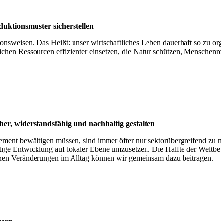
i­ons­mus­ter sicher­stel­len
nsweisen. Das Heißt: unser wirtschaftliches Leben dauerhaft so zu o
chen Ressourcen effizienter einsetzen, die Natur schützen, Menschenre
, wider­stands­fä­hig und nach­hal­tig gestal­ten
t bewältigen müssen, sind immer öfter nur sektorübergreifend zu m
ltige Entwicklung auf lokaler Ebene umzusetzen. Die Hälfte der Weltbev
einen Veränderungen im Alltag können wir gemeinsam dazu beitragen.