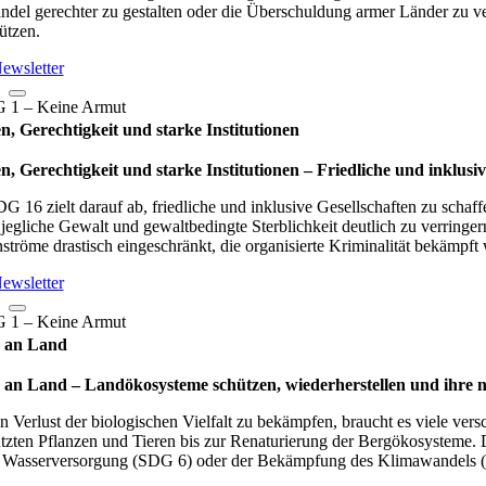
ndel gerechter zu gestalten oder die Überschuldung armer Länder zu ver
ützen.
ewsletter
n, Gerechtigkeit und starke Institutionen
n, Gerechtigkeit und starke Institutionen – Fried­li­che und inklu­sive
G 16 zielt darauf ab, friedliche und inklusive Gesellschaften zu schaff
jegliche Gewalt und gewaltbedingte Sterblichkeit deutlich zu verringer
ströme drastisch eingeschränkt, die organisierte Kriminalität bekämpft
ewsletter
 an Land
an Land – Lan­d­öko­sys­teme schüt­zen, wie­der­her­stel­len und ihre n
 Verlust der biologischen Vielfalt zu bekämpfen, braucht es viele ve
tzten Pflanzen und Tieren bis zur Renaturierung der Bergökosysteme.
r Wasserversorgung (SDG 6) oder der Bekämpfung des Klimawandels 