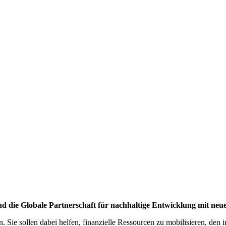
 die Glo­bale Part­ner­schaft für nach­hal­tige Ent­wick­lung mit ne
. Sie sollen dabei helfen, finanzielle Ressourcen zu mobilisieren, den 