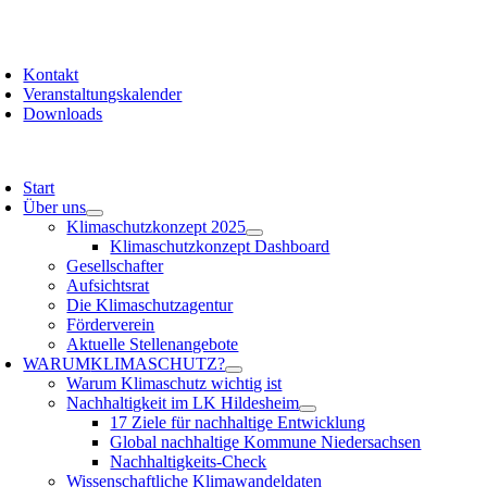
Zum
Inhalt
oggle
springen
avigation
Kontakt
Veranstaltungskalender
Downloads
oggle
avigation
Start
Über uns
Klimaschutzkonzept 2025
Klimaschutzkonzept Dashboard
Gesellschafter
Aufsichtsrat
Die Klimaschutzagentur
Förderverein
Aktuelle Stellenangebote
WARUM
KLIMASCHUTZ?
Warum Klimaschutz wichtig ist
Nachhaltigkeit im LK Hildesheim
17 Ziele für nachhaltige Entwicklung
Global nachhaltige Kommune Niedersachsen
Nachhaltigkeits-Check
Wissenschaftliche Klimawandeldaten