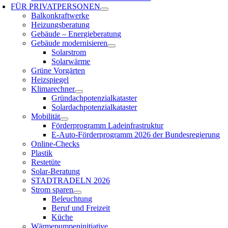
FÜR
PRIVATPERSONEN
Balkonkraftwerke
Heizungsberatung
Gebäude – Energieberatung
Gebäude modernisieren
Solarstrom
Solarwärme
Grüne Vorgärten
Heizspiegel
Klimarechner
Gründachpotenzialkataster
Solardachpotenzialkataster
Mobilität
Förderprogramm Ladeinfrastruktur
E-Auto-Förderprogramm 2026 der Bundesregierung
Online-Checks
Plastik
Restetüte
Solar-Beratung
STADTRADELN 2026
Strom sparen
Beleuchtung
Beruf und Freizeit
Küche
Wärmepumpeninitiative