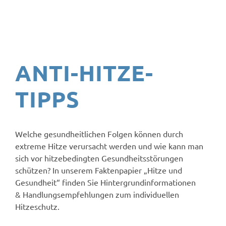
FÜR
PRI
FÜR
KO
ANTI-HITZE-
FÜR
UN
TIPPS
AKTUELL
Welche gesundheitlichen Folgen können durch
TERMIN
extreme Hitze verursacht werden und wie kann man
sich vor hitzebedingten Gesundheitsstörungen
schützen? In unserem Faktenpapier „Hitze und
Gesundheit“ finden Sie Hintergrundinformationen
& Handlungsempfehlungen zum individuellen
Hitzeschutz.