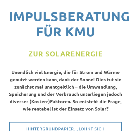
FÜR
PRI
IMPULSBERATUNG
FÜR
KO
FÜR KMU
FÜR
UN
ZUR SOLARENERGIE
AKTUELL
Unendlich viel Energie, die für Strom und Wärme
genutzt werden kann, dank der Sonne! Dies tut sie
TERMIN
zunächst mal unentgeltlich – die Umwandlung,
Speicherung und der Verbrauch unterliegen jedoch
diverser (Kosten-)Faktoren. So entsteht die Frage,
wie rentabel ist der Einsatz von Solar?
HINTERGRUNDPAPIER: „LOHNT SICH