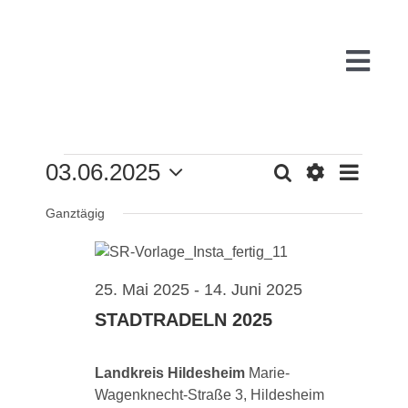
Zum
Inhalt
springen
Togg
Navi
VERANSTALTUNG
03.06.2025
Suche
VE
Start
Tag
VERAN
Filter
Datum
FÜR
Ganztägig
Anzeigen
wählen.
AN
Über uns
SUCH
3.
25. Mai 2025
-
14. Juni 2025
NA
WARUM
JUNI
UND
STADTRADELN 2025
2025
FÜR
PR
ANSIC
Landkreis Hildesheim
Marie-
Wagenknecht-Straße 3, Hildesheim