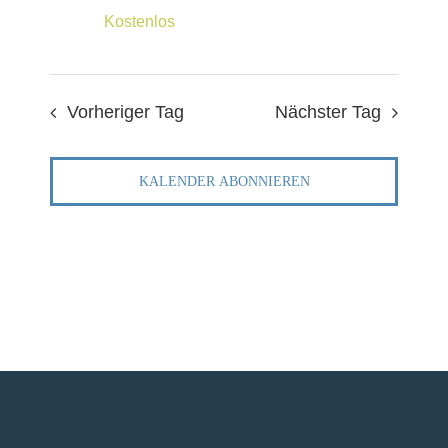
FÜR
KO
NAVIG
Kostenlos
FÜR
UN
Vorheriger Tag
Nächster Tag
AKTUEL
KALENDER ABONNIEREN
TERMIN