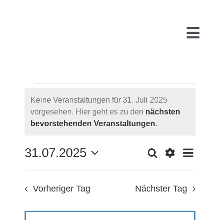
Zum
Inhalt
springen
Togg
Navi
VERANSTALTUNG
Start
Keine Veranstaltungen für 31. Juli 2025
vorgesehen. Hier geht es zu den
nächsten
FÜR
Hinweis
bevorstehenden Veranstaltungen
.
Über uns
31.
31.07.2025
Suche
VE
Tag
VERAN
WARUM
Filter
JULI
Datum
Anzeigen
wählen.
AN
Vorheriger Tag
Nächster Tag
2025
SUCH
FÜR
PR