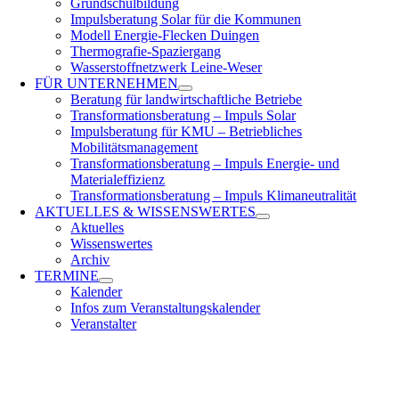
Grundschulbildung
Impulsberatung Solar für die Kommunen
Modell Energie-Flecken Duingen
Thermografie-Spaziergang
Wasserstoffnetzwerk Leine-Weser
FÜR
UNTERNEHMEN
Beratung für landwirtschaftliche Betriebe
Transformationsberatung – Impuls Solar
Impulsberatung für KMU – Betriebliches
Mobilitätsmanagement
Transformationsberatung – Impuls Energie- und
Materialeffizienz
Transformationsberatung – Impuls Klimaneutralität
AKTUELLES &
WISSENSWERTES
Aktuelles
Wissenswertes
Archiv
TERMINE
Kalender
Infos zum Veranstaltungskalender
Veranstalter