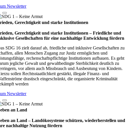
um Newsletter
rieden, Gerechtigkeit und starke Institutionen
rieden, Gerechtigkeit und starke Institutionen – Fried­li­che und
nklu­sive Gesell­schaf­ten für eine nach­hal­tige Ent­wick­lung för­dern
as SDG 16 zielt darauf ab, friedliche und inklusive Gesellschaften zu
chaffen, allen Menschen Zugang zur Justiz ermöglichen und
eistungsfähige, rechenschaftspflichtige Institutionen aufbauen. Es geht
arum jegliche Gewalt und gewaltbedingte Sterblichkeit deutlich zu
erringern, vor allem auch Missbrauch und Ausbeutung von Kindern.
ierzu sollen Rechtsstaatlichkeit gestärkt, illegale Finanz- und
affenströme drastisch eingeschränkt, die organisierte Kriminalität
ekämpft werden
um Newsletter
eben an Land
eben an Land – Lan­d­öko­sys­teme schüt­zen, wie­der­her­stel­len und
hre nach­hal­tige Nut­zung för­dern