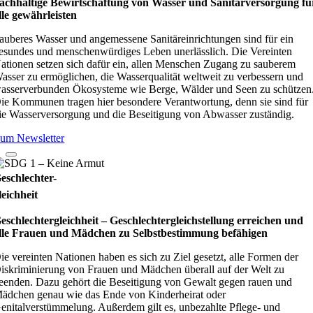
achhaltige Bewirtschaftung von Wasser und Sanitärversorgung fü
lle gewährleisten
auberes Wasser und angemessene Sanitäreinrichtungen sind für ein
esundes und menschenwürdiges Leben unerlässlich. Die Vereinten
ationen setzen sich dafür ein, allen Menschen Zugang zu sauberem
asser zu ermöglichen, die Wasserqualität weltweit zu verbessern und
asserverbunden Ökosysteme wie Berge, Wälder und Seen zu schützen
ie Kommunen tragen hier besondere Verantwortung, denn sie sind für
ie Wasserversorgung und die Beseitigung von Abwasser zuständig.
um Newsletter
eschlechter-
leichheit
eschlechtergleichheit – Geschlechtergleichstellung erreichen und
lle Frauen und Mädchen zu Selbstbestimmung befähigen
ie vereinten Nationen haben es sich zu Ziel gesetzt, alle Formen der
iskriminierung von Frauen und Mädchen überall auf der Welt zu
eenden. Dazu gehört die Beseitigung von Gewalt gegen rauen und
ädchen genau wie das Ende von Kinderheirat oder
enitalverstümmelung. Außerdem gilt es, unbezahlte Pflege- und