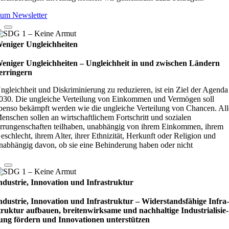
um Newsletter
eniger Ungleichheiten
eniger Ungleichheiten – Ungleich­heit in und zwi­schen Län­dern
er­rin­gern
ngleichheit und Diskriminierung zu reduzieren, ist ein Ziel der Agenda
030. Die ungleiche Verteilung von Einkommen und Vermögen soll
benso bekämpft werden wie die ungleiche Verteilung von Chancen. All
enschen sollen an wirtschaftlichem Fortschritt und sozialen
rrungenschaften teilhaben, unabhängig von ihrem Einkommen, ihrem
eschlecht, ihrem Alter, ihrer Ethnizität, Herkunft oder Religion und
nabhängig davon, ob sie eine Behinderung haben oder nicht
ndustrie, Innovation und Infrastruktur
ndustrie, Innovation und Infrastruktur – Wider­stands­fä­hige Infra
truk­tur auf­bauen, brei­ten­wirk­same und nach­hal­tige Indu­stri­ali­sie­
ung för­dern und Inno­vati­o­nen unter­stüt­zen