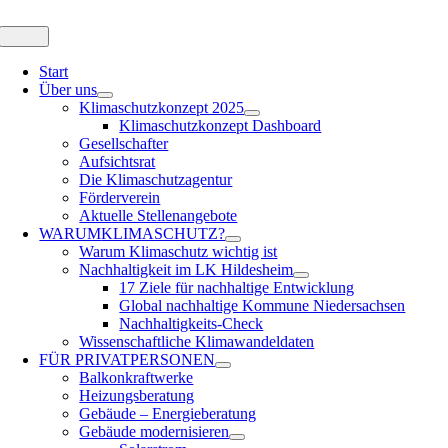
Zum
Inhalt
Toggle
Navigation
springen
Start
Über uns
Klimaschutzkonzept 2025
Klimaschutzkonzept Dashboard
Gesellschafter
Aufsichtsrat
Die Klimaschutzagentur
Förderverein
Aktuelle Stellenangebote
WARUM
KLIMASCHUTZ?
Warum Klimaschutz wichtig ist
Nachhaltigkeit im LK Hildesheim
17 Ziele für nachhaltige Entwicklung
Global nachhaltige Kommune Niedersachsen
Nachhaltigkeits-Check
Wissenschaftliche Klimawandeldaten
FÜR
PRIVATPERSONEN
Balkonkraftwerke
Heizungsberatung
Gebäude – Energieberatung
Gebäude modernisieren