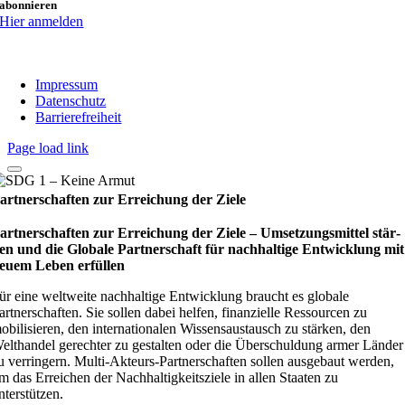
abonnieren
Hier anmelden
Impressum
Datenschutz
Barrierefreiheit
Page load link
artnerschaften zur Erreichung der Ziele
artnerschaften zur Erreichung der Ziele – Umset­zungs­mit­tel stär­
en und die Glo­bale Part­ner­schaft für nach­hal­tige Ent­wick­lung mit
euem Leben erfül­len
ür eine weltweite nachhaltige Entwicklung braucht es globale
artnerschaften. Sie sollen dabei helfen, finanzielle Ressourcen zu
obilisieren, den internationalen Wissensaustausch zu stärken, den
elthandel gerechter zu gestalten oder die Überschuldung armer Länder
u verringern. Multi-Akteurs-Partnerschaften sollen ausgebaut werden,
m das Erreichen der Nachhaltigkeitsziele in allen Staaten zu
nterstützen.