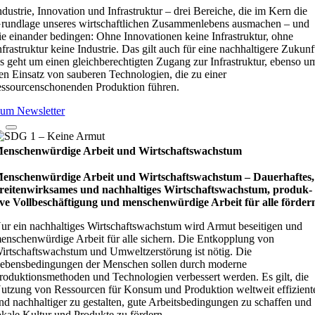
ndustrie, Innovation und Infrastruktur – drei Bereiche, die im Kern die
rundlage unseres wirtschaftlichen Zusammenlebens ausmachen – und
ie einander bedingen: Ohne Innovationen keine Infrastruktur, ohne
nfrastruktur keine Industrie. Das gilt auch für eine nachhaltigere Zukunf
s geht um einen gleichberechtigten Zugang zur Infrastruktur, ebenso u
en Einsatz von sauberen Technologien, die zu einer
essourcenschonenden Produktion führen.
um Newsletter
enschenwürdige Arbeit und Wirtschaftswachstum
enschenwürdige Arbeit und Wirtschaftswachstum – Dau­e­r­haf­tes,
rei­ten­wirk­sa­mes und nach­hal­ti­ges Wirt­schafts­wachs­tum, pro­duk­
ive Vollbe­schäf­ti­gung und men­schen­wür­dige Arbeit für alle för­der
ur ein nachhaltiges Wirtschaftswachstum wird Armut beseitigen und
enschenwürdige Arbeit für alle sichern. Die Entkopplung von
irtschaftswachstum und Umweltzerstörung ist nötig. Die
ebensbedingungen der Menschen sollen durch moderne
roduktionsmethoden und Technologien verbessert werden. Es gilt, die
utzung von Ressourcen für Konsum und Produktion weltweit effizient
nd nachhaltiger zu gestalten, gute Arbeitsbedingungen zu schaffen und
okale Kultur und Produkte zu fördern.