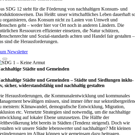
as SDG 12 steht für die Förderung von nachhaltigen Konsum- und
roduktionsweisen. Das Heißt: unser wirtschaftliches Leben dauerhaft s
u organisieren, dass Konsum nicht zu Lasten von Umwelt und
enschen geht – weder hier vor Ort noch in anderen Ländern. Die
atürlichen Ressourcen effizienter einsetzen, die Natur schützen,
enschenrechte und Sozial-standards achten und Handel fair gestalten –
as sind die Herausforderungen.
um Newsletter
achhaltige Städte und Gemeinden
achhaltige Städte und Gemeinden – Städte und Sied­lun­gen inklu­
iv, sicher, wider­stands­fä­hig und nach­hal­tig gestal­ten
ie Herausforderungen, die Kommunalentwicklung und kommunales
anagement bewältigen müssen, sind immer öfter nur sektorübergreifen
u meistern: Klimawandel, demografische Entwicklung, Migration,
nklusion etc. Vernetzte Strategien sind notwendig, um die nachhaltige
ntwicklung auf lokaler Ebene umzusetzen. Die Hälfte der
eltbevölkerung lebt bereits in Städten (Tendenz steigend). Doch wie
estalten wir unsere Städte lebenswerter und nachhaltiger? Mit kleinen
eränderungen im Alltag können wir gemeinsam dazu beitragen.