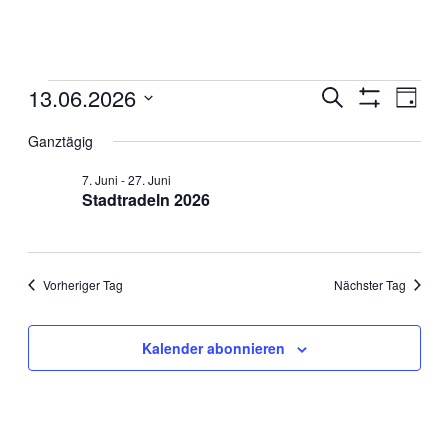
Veranstaltungen
13.06.2026
Veranstaltun
Veran
Suche
Tag
für
Ansic
Filter
Suche
Datum
Anzeigen
13.
Navig
wählen.
Ganztägig
und
Juni
Ansichten,
2026
7. Juni
-
27. Juni
Stadtradeln 2026
Navigation
Vorheriger Tag
Nächster Tag
Kalender abonnieren