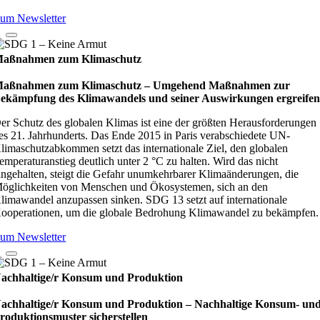
um Newsletter
aßnahmen zum Klimaschutz
aßnahmen zum Klimaschutz – Umge­hend Maß­nah­men zur
ekämp­fung des Kli­ma­wan­dels und sei­ner Aus­wir­kun­gen ergrei­fe
er Schutz des globalen Klimas ist eine der größten Herausforderungen
es 21. Jahrhunderts. Das Ende 2015 in Paris verabschiedete UN-
limaschutzabkommen setzt das internationale Ziel, den globalen
emperaturanstieg deutlich unter 2 °C zu halten. Wird das nicht
ingehalten, steigt die Gefahr unumkehrbarer Klimaänderungen, die
öglichkeiten von Menschen und Ökosystemen, sich an den
limawandel anzupassen sinken. SDG 13 setzt auf internationale
ooperationen, um die globale Bedrohung Klimawandel zu bekämpfen.
um Newsletter
achhaltige/r Konsum und Produktion
achhaltige/r Konsum und Produktion – Nach­hal­tige Kon­sum- un
ro­duk­ti­ons­mus­ter sicher­stel­len