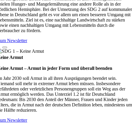
pielen Hunger- und Mangelernährung eine andere Rolle als in der
ördlichen Hemisphäre. Bei der Umsetzung des SDG 2 auf kommunale
bene in Deutschland geht es vor allem um einen besseren Umgang mit
ebensmitteln. Ziel ist es, eine nachhaltige Landwirtschaft zu stärken
owie einen nachhaltigen Umgang mit Lebensmitteln durch die
erbraucher zu fördern.
um Newsletter
eine Armut
eine Armut – Armut in jeder Form und überall beenden
m Jahr 2030 soll Armut in all ihren Ausprägungen beendet sein.
iemand soll mehr in extremer Armut leben müssen. Insbesondere
efährdeten oder verletzlichen Personengruppen soll ein Weg aus der
rmut ermöglich werden. Das Unterziel 1.2 ist für Deutschland
edeutsam: Bis 2030 den Anteil der Männer, Frauen und Kinder jeden
lters, die in Armut nach der deutschen Definition leben, mindestens u
ie Hälfte reduzieren.
um Newsletter