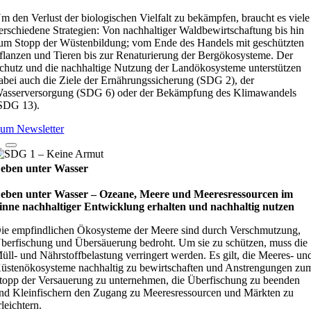
m den Verlust der biologischen Vielfalt zu bekämpfen, braucht es viele
erschiedene Strategien: Von nachhaltiger Waldbewirtschaftung bis hin
um Stopp der Wüstenbildung; vom Ende des Handels mit geschützten
flanzen und Tieren bis zur Renaturierung der Bergökosysteme. Der
chutz und die nachhaltige Nutzung der Landökosysteme unterstützen
abei auch die Ziele der Ernährungssicherung (SDG 2), der
asserversorgung (SDG 6) oder der Bekämpfung des Klimawandels
SDG 13).
um Newsletter
eben unter Wasser
eben unter Wasser – Oze­ane, Meere und Mee­res­res­sour­cen im
inne nach­hal­ti­ger Ent­wick­lung erhal­ten und nach­hal­tig nut­zen
ie empfindlichen Ökosysteme der Meere sind durch Verschmutzung,
berfischung und Übersäuerung bedroht. Um sie zu schützen, muss die
üll- und Nährstoffbelastung verringert werden. Es gilt, die Meeres- un
üstenökosysteme nachhaltig zu bewirtschaften und Anstrengungen zu
topp der Versauerung zu unternehmen, die Überfischung zu beenden
nd Kleinfischern den Zugang zu Meeresressourcen und Märkten zu
rleichtern.