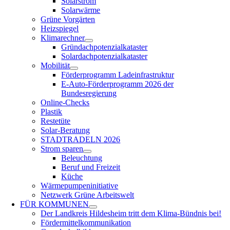
Solarstrom
Solarwärme
Grüne Vorgärten
Heizspiegel
Klimarechner
Gründachpotenzialkataster
Solardachpotenzialkataster
Mobilität
Förderprogramm Ladeinfrastruktur
E-Auto-Förderprogramm 2026 der
Bundesregierung
Online-Checks
Plastik
Restetüte
Solar-Beratung
STADTRADELN 2026
Strom sparen
Beleuchtung
Beruf und Freizeit
Küche
Wärmepumpeninitiative
Netzwerk Grüne Arbeitswelt
FÜR
KOMMUNEN
Der Landkreis Hildesheim tritt dem Klima-Bündnis bei!
Fördermittelkommunikation