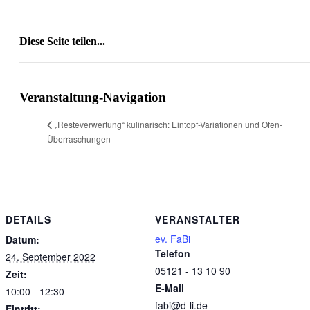
Diese Seite teilen...
Facebook
X
Reddit
LinkedIn
WhatsApp
Tumblr
Pinterest
Vk
E-
Mail
Veranstaltung-Navigation
„Resteverwertung“ kulinarisch: Eintopf-Variationen und Ofen-
Überraschungen
DETAILS
VERANSTALTER
ev. FaBi
Datum:
Telefon
24. September 2022
05121 - 13 10 90
Zeit:
E-Mail
10:00 - 12:30
fabi@d-li.de
Eintritt: