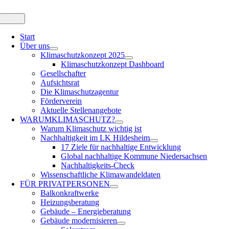
Zum
Inhalt
Toggle
Navigation
springen
Start
Über uns
Klimaschutzkonzept 2025
Klimaschutzkonzept Dashboard
Gesellschafter
Aufsichtsrat
Die Klimaschutzagentur
Förderverein
Aktuelle Stellenangebote
WARUM
KLIMASCHUTZ?
Warum Klimaschutz wichtig ist
Nachhaltigkeit im LK Hildesheim
17 Ziele für nachhaltige Entwicklung
Global nachhaltige Kommune Niedersachsen
Nachhaltigkeits-Check
Wissenschaftliche Klimawandeldaten
FÜR
PRIVATPERSONEN
Balkonkraftwerke
Heizungsberatung
Gebäude – Energieberatung
Gebäude modernisieren