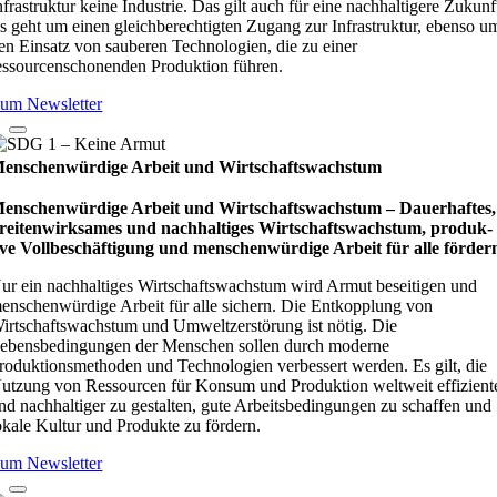
nfrastruktur keine Industrie. Das gilt auch für eine nachhaltigere Zukunf
s geht um einen gleichberechtigten Zugang zur Infrastruktur, ebenso u
en Einsatz von sauberen Technologien, die zu einer
essourcenschonenden Produktion führen.
um Newsletter
enschenwürdige Arbeit und Wirtschaftswachstum
enschenwürdige Arbeit und Wirtschaftswachstum – Dau­e­r­haf­tes,
rei­ten­wirk­sa­mes und nach­hal­ti­ges Wirt­schafts­wachs­tum, pro­duk­
ive Vollbe­schäf­ti­gung und men­schen­wür­dige Arbeit für alle för­der
ur ein nachhaltiges Wirtschaftswachstum wird Armut beseitigen und
enschenwürdige Arbeit für alle sichern. Die Entkopplung von
irtschaftswachstum und Umweltzerstörung ist nötig. Die
ebensbedingungen der Menschen sollen durch moderne
roduktionsmethoden und Technologien verbessert werden. Es gilt, die
utzung von Ressourcen für Konsum und Produktion weltweit effizient
nd nachhaltiger zu gestalten, gute Arbeitsbedingungen zu schaffen und
okale Kultur und Produkte zu fördern.
um Newsletter