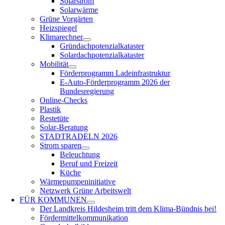
Solarstrom
Solarwärme
Grüne Vorgärten
Heizspiegel
Klimarechner
Gründachpotenzialkataster
Solardachpotenzialkataster
Mobilität
Förderprogramm Ladeinfrastruktur
E-Auto-Förderprogramm 2026 der
Bundesregierung
Online-Checks
Plastik
Restetüte
Solar-Beratung
STADTRADELN 2026
Strom sparen
Beleuchtung
Beruf und Freizeit
Küche
Wärmepumpeninitiative
Netzwerk Grüne Arbeitswelt
FÜR
KOMMUNEN
Der Landkreis Hildesheim tritt dem Klima-Bündnis bei!
Fördermittelkommunikation