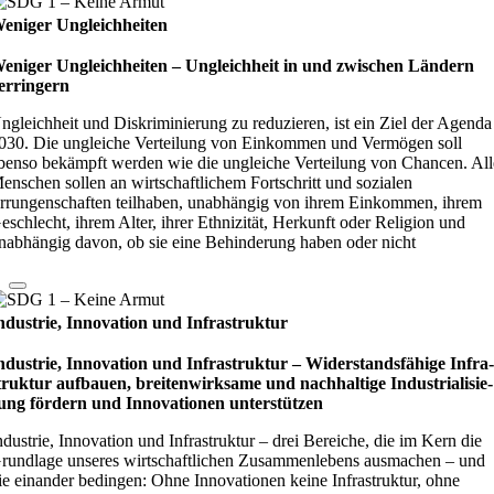
eniger Ungleichheiten
eniger Ungleichheiten – Ungleich­heit in und zwi­schen Län­dern
er­rin­gern
ngleichheit und Diskriminierung zu reduzieren, ist ein Ziel der Agenda
030. Die ungleiche Verteilung von Einkommen und Vermögen soll
benso bekämpft werden wie die ungleiche Verteilung von Chancen. All
enschen sollen an wirtschaftlichem Fortschritt und sozialen
rrungenschaften teilhaben, unabhängig von ihrem Einkommen, ihrem
eschlecht, ihrem Alter, ihrer Ethnizität, Herkunft oder Religion und
nabhängig davon, ob sie eine Behinderung haben oder nicht
ndustrie, Innovation und Infrastruktur
ndustrie, Innovation und Infrastruktur – Wider­stands­fä­hige Infra
truk­tur auf­bauen, brei­ten­wirk­same und nach­hal­tige Indu­stri­ali­sie­
ung för­dern und Inno­vati­o­nen unter­stüt­zen
ndustrie, Innovation und Infrastruktur – drei Bereiche, die im Kern die
rundlage unseres wirtschaftlichen Zusammenlebens ausmachen – und
ie einander bedingen: Ohne Innovationen keine Infrastruktur, ohne