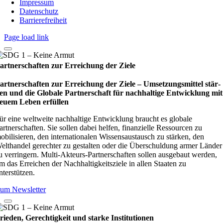
Impressum
Datenschutz
Barrierefreiheit
Page load link
artnerschaften zur Erreichung der Ziele
artnerschaften zur Erreichung der Ziele – Umset­zungs­mit­tel stär­
en und die Glo­bale Part­ner­schaft für nach­hal­tige Ent­wick­lung mit
euem Leben erfül­len
ür eine weltweite nachhaltige Entwicklung braucht es globale
artnerschaften. Sie sollen dabei helfen, finanzielle Ressourcen zu
obilisieren, den internationalen Wissensaustausch zu stärken, den
elthandel gerechter zu gestalten oder die Überschuldung armer Länder
u verringern. Multi-Akteurs-Partnerschaften sollen ausgebaut werden,
m das Erreichen der Nachhaltigkeitsziele in allen Staaten zu
nterstützen.
um Newsletter
rieden, Gerechtigkeit und starke Institutionen