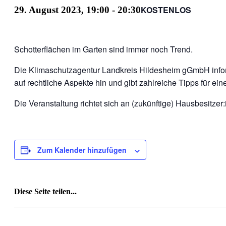
KOSTENLOS
29. August 2023, 19:00
-
20:30
Schotterflächen im Garten sind immer noch Trend.
Die Klimaschutzagentur Landkreis Hildesheim gGmbH inform
auf rechtliche Aspekte hin und gibt zahlreiche Tipps für ei
Die Veranstaltung richtet sich an (zukünftige) Hausbesitzer
Zum Kalender hinzufügen
Diese Seite teilen...
Facebook
X
Reddit
LinkedIn
WhatsApp
Tumblr
Pinterest
Vk
E-
Mail