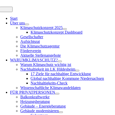
Zum
Inhalt
Toggle
Navigation
springen
Start
Über uns
Klimaschutzkonzept 2025
Klimaschutzkonzept Dashboard
Gesellschafter
Aufsichtsrat
Die Klimaschutzagentur
Förderverein
Aktuelle Stellenangebote
WARUM
KLIMASCHUTZ?
Warum Klimaschutz wichtig ist
Nachhaltigkeit im LK Hildesheim
17 Ziele für nachhaltige Entwicklung
Global nachhaltige Kommune Niedersachsen
Nachhaltigkeits-Check
Wissenschaftliche Klimawandeldaten
FÜR
PRIVATPERSONEN
Balkonkraftwerke
Heizungsberatung
Gebäude – Energieberatung
Gebäude modernisieren