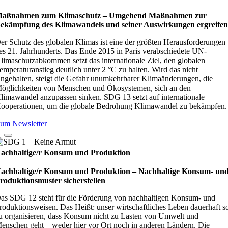
aßnahmen zum Klimaschutz – Umge­hend Maß­nah­men zur
ekämp­fung des Kli­ma­wan­dels und sei­ner Aus­wir­kun­gen ergrei­fe
er Schutz des globalen Klimas ist eine der größten Herausforderungen
es 21. Jahrhunderts. Das Ende 2015 in Paris verabschiedete UN-
limaschutzabkommen setzt das internationale Ziel, den globalen
emperaturanstieg deutlich unter 2 °C zu halten. Wird das nicht
ingehalten, steigt die Gefahr unumkehrbarer Klimaänderungen, die
öglichkeiten von Menschen und Ökosystemen, sich an den
limawandel anzupassen sinken. SDG 13 setzt auf internationale
ooperationen, um die globale Bedrohung Klimawandel zu bekämpfen.
um Newsletter
achhaltige/r Konsum und Produktion
achhaltige/r Konsum und Produktion – Nach­hal­tige Kon­sum- un
ro­duk­ti­ons­mus­ter sicher­stel­len
as SDG 12 steht für die Förderung von nachhaltigen Konsum- und
roduktionsweisen. Das Heißt: unser wirtschaftliches Leben dauerhaft s
u organisieren, dass Konsum nicht zu Lasten von Umwelt und
enschen geht – weder hier vor Ort noch in anderen Ländern. Die