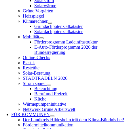
Solarstrom
Solarwärme
Grüne Vorgärten
Heizspiegel
Klimarechner
Gründachpotenzialkataster
Solardachpotenzialkataster
Mobilität
Förderprogramm Ladeinfrastruktur
E-Auto-Förderprogramm 2026 der
Bundesregierung
Online-Checks
Plastik
Restetüte
Solar-Beratung
STADTRADELN 2026
Strom sparen
Beleuchtung
Beruf und Freizeit
Küche
Wärmepumpeninitiative
Netzwerk Grüne Arbeitswelt
FÜR
KOMMUNEN
Der Landkreis Hildesheim tritt dem Klima-Bündnis bei!
Fördermittelkommunikation