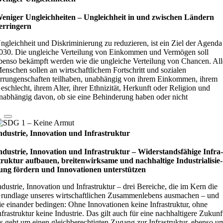
eniger Ungleichheiten – Ungleich­heit in und zwi­schen Län­dern
er­rin­gern
ngleichheit und Diskriminierung zu reduzieren, ist ein Ziel der Agenda
030. Die ungleiche Verteilung von Einkommen und Vermögen soll
benso bekämpft werden wie die ungleiche Verteilung von Chancen. All
enschen sollen an wirtschaftlichem Fortschritt und sozialen
rrungenschaften teilhaben, unabhängig von ihrem Einkommen, ihrem
eschlecht, ihrem Alter, ihrer Ethnizität, Herkunft oder Religion und
nabhängig davon, ob sie eine Behinderung haben oder nicht
ndustrie, Innovation und Infrastruktur
ndustrie, Innovation und Infrastruktur – Wider­stands­fä­hige Infra
truk­tur auf­bauen, brei­ten­wirk­same und nach­hal­tige Indu­stri­ali­sie­
ung för­dern und Inno­vati­o­nen unter­stüt­zen
ndustrie, Innovation und Infrastruktur – drei Bereiche, die im Kern die
rundlage unseres wirtschaftlichen Zusammenlebens ausmachen – und
ie einander bedingen: Ohne Innovationen keine Infrastruktur, ohne
nfrastruktur keine Industrie. Das gilt auch für eine nachhaltigere Zukunf
s geht um einen gleichberechtigten Zugang zur Infrastruktur, ebenso u