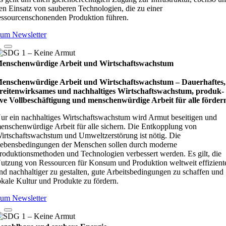
en Einsatz von sauberen Technologien, die zu einer
essourcenschonenden Produktion führen.
um Newsletter
enschenwürdige Arbeit und Wirtschaftswachstum
enschenwürdige Arbeit und Wirtschaftswachstum – Dau­e­r­haf­tes,
rei­ten­wirk­sa­mes und nach­hal­ti­ges Wirt­schafts­wachs­tum, pro­duk­
ive Vollbe­schäf­ti­gung und men­schen­wür­dige Arbeit für alle för­der
ur ein nachhaltiges Wirtschaftswachstum wird Armut beseitigen und
enschenwürdige Arbeit für alle sichern. Die Entkopplung von
irtschaftswachstum und Umweltzerstörung ist nötig. Die
ebensbedingungen der Menschen sollen durch moderne
roduktionsmethoden und Technologien verbessert werden. Es gilt, die
utzung von Ressourcen für Konsum und Produktion weltweit effizient
nd nachhaltiger zu gestalten, gute Arbeitsbedingungen zu schaffen und
okale Kultur und Produkte zu fördern.
um Newsletter