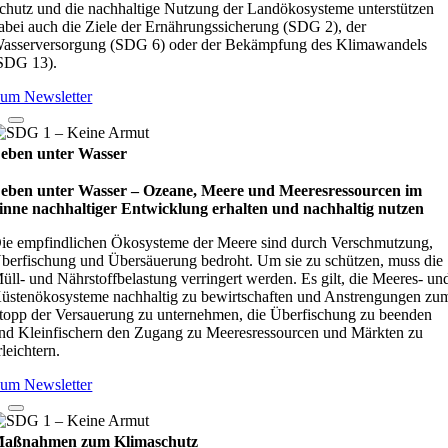
chutz und die nachhaltige Nutzung der Landökosysteme unterstützen
abei auch die Ziele der Ernährungssicherung (SDG 2), der
asserversorgung (SDG 6) oder der Bekämpfung des Klimawandels
SDG 13).
um Newsletter
eben unter Wasser
eben unter Wasser – Oze­ane, Meere und Mee­res­res­sour­cen im
inne nach­hal­ti­ger Ent­wick­lung erhal­ten und nach­hal­tig nut­zen
ie empfindlichen Ökosysteme der Meere sind durch Verschmutzung,
berfischung und Übersäuerung bedroht. Um sie zu schützen, muss die
üll- und Nährstoffbelastung verringert werden. Es gilt, die Meeres- un
üstenökosysteme nachhaltig zu bewirtschaften und Anstrengungen zu
topp der Versauerung zu unternehmen, die Überfischung zu beenden
nd Kleinfischern den Zugang zu Meeresressourcen und Märkten zu
rleichtern.
um Newsletter
aßnahmen zum Klimaschutz