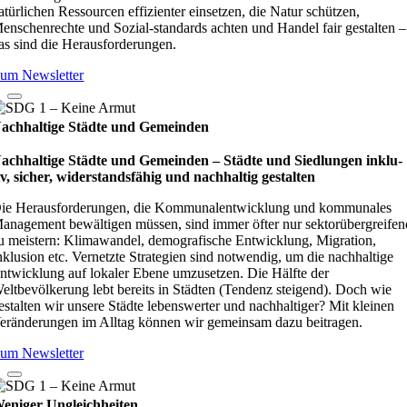
atürlichen Ressourcen effizienter einsetzen, die Natur schützen,
enschenrechte und Sozial-standards achten und Handel fair gestalten –
as sind die Herausforderungen.
um Newsletter
achhaltige Städte und Gemeinden
achhaltige Städte und Gemeinden – Städte und Sied­lun­gen inklu­
iv, sicher, wider­stands­fä­hig und nach­hal­tig gestal­ten
ie Herausforderungen, die Kommunalentwicklung und kommunales
anagement bewältigen müssen, sind immer öfter nur sektorübergreifen
u meistern: Klimawandel, demografische Entwicklung, Migration,
nklusion etc. Vernetzte Strategien sind notwendig, um die nachhaltige
ntwicklung auf lokaler Ebene umzusetzen. Die Hälfte der
eltbevölkerung lebt bereits in Städten (Tendenz steigend). Doch wie
estalten wir unsere Städte lebenswerter und nachhaltiger? Mit kleinen
eränderungen im Alltag können wir gemeinsam dazu beitragen.
um Newsletter
eniger Ungleichheiten