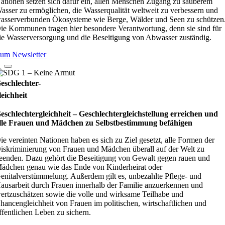
ationen setzen sich dafür ein, allen Menschen Zugang zu sauberem
asser zu ermöglichen, die Wasserqualität weltweit zu verbessern und
asserverbunden Ökosysteme wie Berge, Wälder und Seen zu schützen
ie Kommunen tragen hier besondere Verantwortung, denn sie sind für
ie Wasserversorgung und die Beseitigung von Abwasser zuständig.
um Newsletter
eschlechter-
leichheit
eschlechtergleichheit – Geschlechtergleichstellung erreichen und
lle Frauen und Mädchen zu Selbstbestimmung befähigen
ie vereinten Nationen haben es sich zu Ziel gesetzt, alle Formen der
iskriminierung von Frauen und Mädchen überall auf der Welt zu
eenden. Dazu gehört die Beseitigung von Gewalt gegen rauen und
ädchen genau wie das Ende von Kinderheirat oder
enitalverstümmelung. Außerdem gilt es, unbezahlte Pflege- und
ausarbeit durch Frauen innerhalb der Familie anzuerkennen und
ertzuschätzen sowie die volle und wirksame Teilhabe und
hancengleichheit von Frauen im politischen, wirtschaftlichen und
ffentlichen Leben zu sichern.