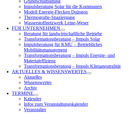
Grundschulbildung
Impulsberatung Solar für die Kommunen
Modell Energie-Flecken Duingen
Thermografie-Spaziergang
Wasserstoffnetzwerk Leine-Weser
FÜR
UNTERNEHMEN
Beratung für landwirtschaftliche Betriebe
Transformationsberatung – Impuls Solar
Impulsberatung für KMU – Betriebliches
Mobilitätsmanagement
Transformationsberatung – Impuls Energie- und
Materialeffizienz
Transformationsberatung – Impuls Klimaneutralität
AKTUELLES &
WISSENSWERTES
Aktuelles
Wissenswertes
Archiv
TERMINE
Kalender
Infos zum Veranstaltungskalender
Veranstalter