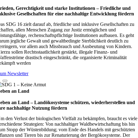
rieden, Gerechtigkeit und starke Institutionen – Fried­li­che und
nklu­sive Gesell­schaf­ten für eine nach­hal­tige Ent­wick­lung för­dern
as SDG 16 zielt darauf ab, friedliche und inklusive Gesellschaften zu
chaffen, allen Menschen Zugang zur Justiz ermöglichen und
eistungsfähige, rechenschaftspflichtige Institutionen aufbauen. Es geht
arum jegliche Gewalt und gewaltbedingte Sterblichkeit deutlich zu
erringern, vor allem auch Missbrauch und Ausbeutung von Kindern.
ierzu sollen Rechtsstaatlichkeit gestärkt, illegale Finanz- und
affenströme drastisch eingeschränkt, die organisierte Kriminalität
ekämpft werden
um Newsletter
eben an Land
eben an Land – Lan­d­öko­sys­teme schüt­zen, wie­der­her­stel­len und
hre nach­hal­tige Nut­zung för­dern
m den Verlust der biologischen Vielfalt zu bekämpfen, braucht es viele
erschiedene Strategien: Von nachhaltiger Waldbewirtschaftung bis hin
um Stopp der Wüstenbildung; vom Ende des Handels mit geschützten
flanzen und Tieren bis zur Renaturierung der Bergökosysteme. Der