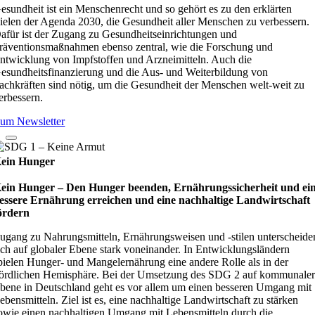
esundheit ist ein Menschenrecht und so gehört es zu den erklärten
ielen der Agenda 2030, die Gesundheit aller Menschen zu verbessern.
afür ist der Zugang zu Gesundheitseinrichtungen und
räventionsmaßnahmen ebenso zentral, wie die Forschung und
ntwicklung von Impfstoffen und Arzneimitteln. Auch die
esundheitsfinanzierung und die Aus- und Weiterbildung von
achkräften sind nötig, um die Gesundheit der Menschen welt-weit zu
erbessern.
um Newsletter
ein Hunger
ein Hunger – Den Hunger beenden, Ernährungssicherheit und ei
essere Ernährung erreichen und eine nachhaltige Landwirtschaft
ördern
ugang zu Nahrungsmitteln, Ernährungsweisen und -stilen unterscheide
ich auf globaler Ebene stark voneinander. In Entwicklungsländern
pielen Hunger- und Mangelernährung eine andere Rolle als in der
ördlichen Hemisphäre. Bei der Umsetzung des SDG 2 auf kommunale
bene in Deutschland geht es vor allem um einen besseren Umgang mit
ebensmitteln. Ziel ist es, eine nachhaltige Landwirtschaft zu stärken
owie einen nachhaltigen Umgang mit Lebensmitteln durch die