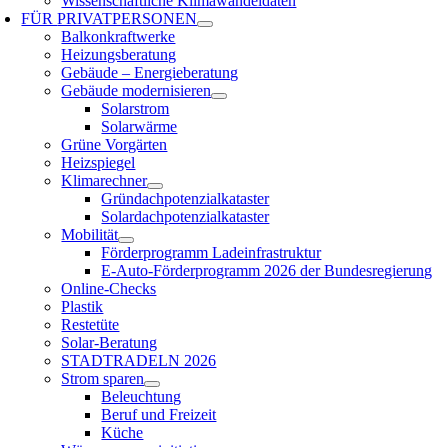
Wissenschaftliche Klimawandeldaten
FÜR
PRIVATPERSONEN
Balkonkraftwerke
Heizungsberatung
Gebäude – Energieberatung
Gebäude modernisieren
Solarstrom
Solarwärme
Grüne Vorgärten
Heizspiegel
Klimarechner
Gründachpotenzialkataster
Solardachpotenzialkataster
Mobilität
Förderprogramm Ladeinfrastruktur
E-Auto-Förderprogramm 2026 der Bundesregierung
Online-Checks
Plastik
Restetüte
Solar-Beratung
STADTRADELN 2026
Strom sparen
Beleuchtung
Beruf und Freizeit
Küche