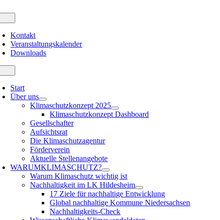
Zum
Inhalt
oggle
avigation
springen
Kontakt
Veranstaltungskalender
Downloads
oggle
avigation
Start
Über uns
Klimaschutzkonzept 2025
Klimaschutzkonzept Dashboard
Gesellschafter
Aufsichtsrat
Die Klimaschutzagentur
Förderverein
Aktuelle Stellenangebote
WARUM
KLIMASCHUTZ?
Warum Klimaschutz wichtig ist
Nachhaltigkeit im LK Hildesheim
17 Ziele für nachhaltige Entwicklung
Global nachhaltige Kommune Niedersachsen
Nachhaltigkeits-Check