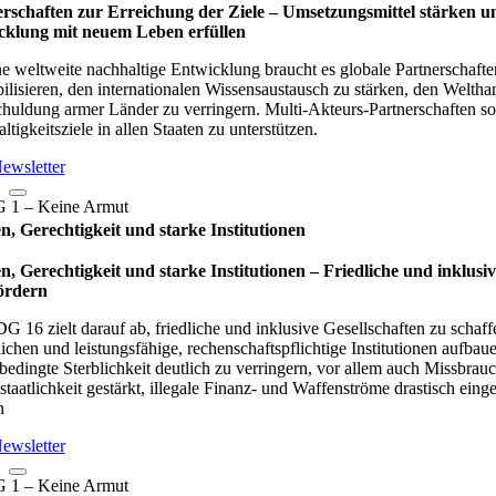
rschaften zur Erreichung der Ziele – Umset­zungs­mit­tel stär­ken und 
ck­lung mit neuem Leben erfül­len
ne weltweite nachhaltige Entwicklung braucht es globale Partnerschaften
ilisieren, den internationalen Wissensaustausch zu stärken, den Welthan
huldung armer Länder zu verringern. Multi-Akteurs-Partnerschaften so
tigkeitsziele in allen Staaten zu unterstützen.
ewsletter
n, Gerechtigkeit und starke Institutionen
n, Gerechtigkeit und starke Institutionen – Fried­li­che und inklu­sive
ör­dern
G 16 zielt darauf ab, friedliche und inklusive Gesellschaften zu schaf
ichen und leistungsfähige, rechenschaftspflichtige Institutionen aufba
bedingte Sterblichkeit deutlich zu verringern, vor allem auch Missbra
staatlichkeit gestärkt, illegale Finanz- und Waffenströme drastisch eing
n
ewsletter