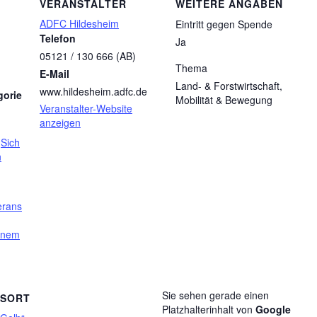
VERANSTALTER
WEITERE ANGABEN
ADFC Hildesheim
Eintritt gegen Spende
Telefon
Ja
05121 / 130 666 (AB)
Thema
E-Mail
Land- & Forstwirtschaft,
www.hildesheim.adfc.de
gorie
Mobilität & Bewegung
Veranstalter-Website
anzeigen
,
Sich
n
erans
kenem
Sie sehen gerade einen
GSORT
Platzhalterinhalt von
Google