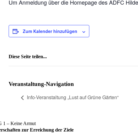
Um Anmeldung über die Homepage des ADFC Hildesh
Zum Kalender hinzufügen
Diese Seite teilen...
Facebook
X
Reddit
LinkedIn
WhatsApp
Tumblr
Pinterest
Vk
E-
Mail
Veranstaltung-Navigation
Info-Veranstaltung „Lust auf Grüne Gärten“
rschaften zur Erreichung der Ziele