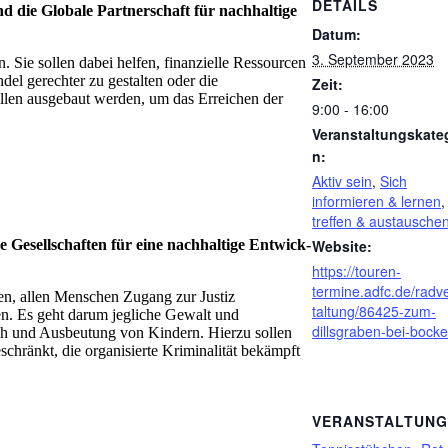
DETAILS
die Glo­bale Part­ner­schaft für nach­hal­tige
Datum:
3. September 2023
. Sie sollen dabei helfen, finanzielle Ressourcen
del gerechter zu gestalten oder die
Zeit:
llen ausgebaut werden, um das Erreichen der
9:00 - 16:00
Veranstaltungskate
n:
Aktiv sein
,
Sich
informieren & lernen
treffen & austausche
Website:
 Gesell­schaf­ten für eine nach­hal­tige Ent­wick­
https://touren-
termine.adfc.de/radv
fen, allen Menschen Zugang zur Justiz
taltung/86425-zum-
uen. Es geht darum jegliche Gewalt und
dillsgraben-bei-boc
uch und Ausbeutung von Kindern. Hierzu sollen
eschränkt, die organisierte Kriminalität bekämpft
VERANSTALTUN