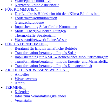
Wärmepumpeninitiative
Netzwerk Grüne Arbeitswelt
FÜR
KOMMUNEN
Der Landkreis Hildesheim tritt dem Klima-Bündnis bei!
Fördermittelkommunikation
Grundschulbildung
Impulsberatung Solar für die Kommunen
Modell Energie-Flecken Duingen
Thermografie-Spaziergang
Wasserstoffnetzwerk Leine-Weser
FÜR
UNTERNEHMEN
Beratung für landwirtschaftliche Betriebe
Transformationsberatung – Impuls Solar
Impulsberatung für KMU – Betriebliches Mobilitätsmanagem
Transformationsberatung – Impuls Energie- und Materialeffiz
Transformationsberatung – Impuls Klimaneutralität
AKTUELLES &
WISSENSWERTES
Aktuelles
Wissenswertes
Archiv
TERMINE
Kalender
Infos zum Veranstaltungskalender
Veranstalter