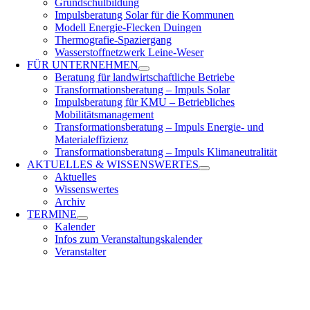
Grundschulbildung
Impulsberatung Solar für die Kommunen
Modell Energie-Flecken Duingen
Thermografie-Spaziergang
Wasserstoffnetzwerk Leine-Weser
FÜR
UNTERNEHMEN
Beratung für landwirtschaftliche Betriebe
Transformationsberatung – Impuls Solar
Impulsberatung für KMU – Betriebliches
Mobilitätsmanagement
Transformationsberatung – Impuls Energie- und
Materialeffizienz
Transformationsberatung – Impuls Klimaneutralität
AKTUELLES &
WISSENSWERTES
Aktuelles
Wissenswertes
Archiv
TERMINE
Kalender
Infos zum Veranstaltungskalender
Veranstalter