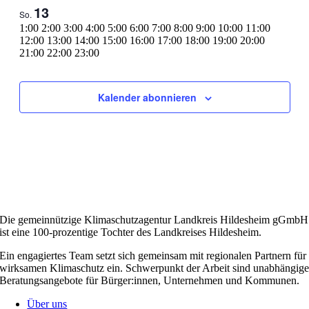
13
So.
0:00
1:00
2:00
3:00
4:00
5:00
6:00
7:00
8:00
9:00
10:00
11:00
12:00
13:00
14:00
15:00
16:00
17:00
18:00
19:00
20:00
0:00
21:00
22:00
23:00
Montag,
Keine
Dienstag,
Keine
Mittwoch,
Keine
Donnerstag,
Keine
Freitag,
Keine
Samstag,
Keine
Sonntag,
Keine
Veranstaltungen
Veranstaltungen
Veranstaltungen
Veranstaltungen
Veranstaltungen
Veranstaltungen
Veranstaltungen
Juli
Juli
Juli
Juli
Juli
Juli
Juli
an
an
an
an
an
an
an
7,
8,
9,
10,
11,
12,
13,
Kalender abonnieren
diesem
diesem
diesem
diesem
diesem
diesem
diesem
2025
2025
2025
2025
2025
2025
2025
Tag.
Tag.
Tag.
Tag.
Tag.
Tag.
Tag.
Die gemeinnützige Klimaschutzagentur Landkreis Hildesheim gGmbH
ist eine 100-prozentige Tochter des Landkreises Hildesheim.
Ein engagiertes Team setzt sich gemeinsam mit regionalen Partnern für
wirksamen Klimaschutz ein. Schwerpunkt der Arbeit sind unabhängig
Beratungsangebote für Bürger:innen, Unternehmen und Kommunen.
Über uns