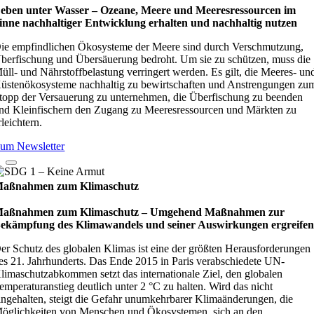
eben unter Wasser – Oze­ane, Meere und Mee­res­res­sour­cen im
inne nach­hal­ti­ger Ent­wick­lung erhal­ten und nach­hal­tig nut­zen
ie empfindlichen Ökosysteme der Meere sind durch Verschmutzung,
berfischung und Übersäuerung bedroht. Um sie zu schützen, muss die
üll- und Nährstoffbelastung verringert werden. Es gilt, die Meeres- un
üstenökosysteme nachhaltig zu bewirtschaften und Anstrengungen zu
topp der Versauerung zu unternehmen, die Überfischung zu beenden
nd Kleinfischern den Zugang zu Meeresressourcen und Märkten zu
rleichtern.
um Newsletter
aßnahmen zum Klimaschutz
aßnahmen zum Klimaschutz – Umge­hend Maß­nah­men zur
ekämp­fung des Kli­ma­wan­dels und sei­ner Aus­wir­kun­gen ergrei­fe
er Schutz des globalen Klimas ist eine der größten Herausforderungen
es 21. Jahrhunderts. Das Ende 2015 in Paris verabschiedete UN-
limaschutzabkommen setzt das internationale Ziel, den globalen
emperaturanstieg deutlich unter 2 °C zu halten. Wird das nicht
ingehalten, steigt die Gefahr unumkehrbarer Klimaänderungen, die
öglichkeiten von Menschen und Ökosystemen, sich an den