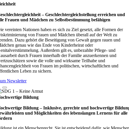
leichheit
eschlechtergleichheit – Geschlechtergleichstellung erreichen und
lle Frauen und Mädchen zu Selbstbestimmung befähigen
ie vereinten Nationen haben es sich zu Ziel gesetzt, alle Formen der
iskriminierung von Frauen und Mädchen überall auf der Welt zu
eenden. Dazu gehört die Beseitigung von Gewalt gegen rauen und
ädchen genau wie das Ende von Kinderheirat oder
enitalverstümmelung. Außerdem gilt es, unbezahlte Pflege- und
ausarbeit durch Frauen innerhalb der Familie anzuerkennen und
ertzuschätzen sowie die volle und wirksame Teilhabe und
hancengleichheit von Frauen im politischen, wirtschaftlichen und
ffentlichen Leben zu sichern.
um Newsletter
ochwertige Bildung
ochwertige Bildung – Inklusive, gerechte und hochwertige Bildun
ewährleisten und Möglichkeiten des lebenslangen Lernens für alle
ördern
ildung ist ein Menschenrecht. Sie ist entscheidend dafür, wie Mensche