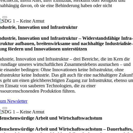
eschlecht, ihrem Alter, ihrer Ethnizität, Herkunft oder Religion und
nabhängig davon, ob sie eine Behinderung haben oder nicht
ndustrie, Innovation und Infrastruktur
ndustrie, Innovation und Infrastruktur – Wider­stands­fä­hige Infra
truk­tur auf­bauen, brei­ten­wirk­same und nach­hal­tige Indu­stri­ali­sie­
ung för­dern und Inno­vati­o­nen unter­stüt­zen
ndustrie, Innovation und Infrastruktur – drei Bereiche, die im Kern die
rundlage unseres wirtschaftlichen Zusammenlebens ausmachen – und
ie einander bedingen: Ohne Innovationen keine Infrastruktur, ohne
nfrastruktur keine Industrie. Das gilt auch für eine nachhaltigere Zukunf
s geht um einen gleichberechtigten Zugang zur Infrastruktur, ebenso u
en Einsatz von sauberen Technologien, die zu einer
essourcenschonenden Produktion führen.
um Newsletter
enschenwürdige Arbeit und Wirtschaftswachstum
enschenwürdige Arbeit und Wirtschaftswachstum – Dau­e­r­haf­tes,