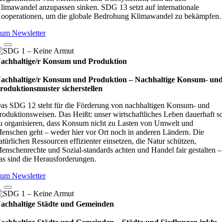
limawandel anzupassen sinken. SDG 13 setzt auf internationale
ooperationen, um die globale Bedrohung Klimawandel zu bekämpfen.
um Newsletter
achhaltige/r Konsum und Produktion
achhaltige/r Konsum und Produktion – Nach­hal­tige Kon­sum- un
ro­duk­ti­ons­mus­ter sicher­stel­len
as SDG 12 steht für die Förderung von nachhaltigen Konsum- und
roduktionsweisen. Das Heißt: unser wirtschaftliches Leben dauerhaft s
u organisieren, dass Konsum nicht zu Lasten von Umwelt und
enschen geht – weder hier vor Ort noch in anderen Ländern. Die
atürlichen Ressourcen effizienter einsetzen, die Natur schützen,
enschenrechte und Sozial-standards achten und Handel fair gestalten –
as sind die Herausforderungen.
um Newsletter
achhaltige Städte und Gemeinden