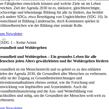
hre Fähigkeiten entwickeln können und welche Ziele sie im Leben
rreichen. Ziel der Agenda 2030 ist es, inklusive, gleichberechtigte,
ochwertige und lebenslange Bildung für alle zu fördern, das berührt
uch andere SDGs, etwa Beseitigung von Ungleichheiten (SDG 10). In
eutschland ist Bildung Ländersache, doch Kommunen spielen in
chlüsselbereichen wie der Bildung eine zentrale Rolle.
um Newsletter
esundheit und Wohlergehen
esundheit und Wohlergehen – Ein gesundes Leben für alle
enschen jeden Alters gewährleisten und ihr Wohlergehen fördern
esundheit ist ein Menschenrecht und so gehört es zu den erklärten
ielen der Agenda 2030, die Gesundheit aller Menschen zu verbessern.
afür ist der Zugang zu Gesundheitseinrichtungen und
räventionsmaßnahmen ebenso zentral, wie die Forschung und
ntwicklung von Impfstoffen und Arzneimitteln. Auch die
esundheitsfinanzierung und die Aus- und Weiterbildung von
achkräften sind nötig, um die Gesundheit der Menschen welt-weit zu
erbessern.
um Newsletter