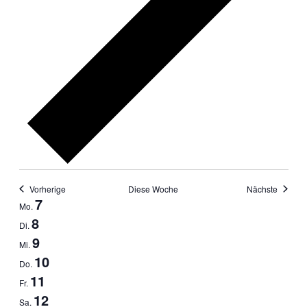
Vorherige
Diese Woche
Nächste
Woche
7
Mo.
von
8
Di.
Veranstaltungen
9
Mi.
10
Do.
11
Fr.
12
Sa.