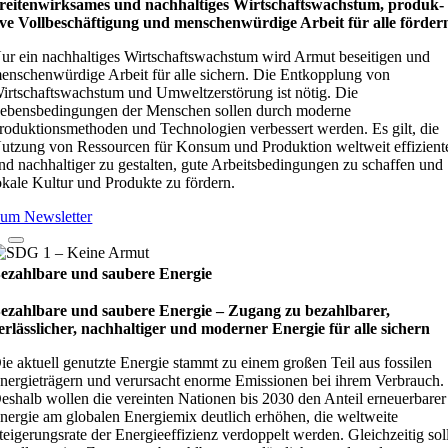
rei­ten­wirk­sa­mes und nach­hal­ti­ges Wirt­schafts­wachs­tum, pro­duk­
ive Vollbe­schäf­ti­gung und men­schen­wür­dige Arbeit für alle för­der
ur ein nachhaltiges Wirtschaftswachstum wird Armut beseitigen und
enschenwürdige Arbeit für alle sichern. Die Entkopplung von
irtschaftswachstum und Umweltzerstörung ist nötig. Die
ebensbedingungen der Menschen sollen durch moderne
roduktionsmethoden und Technologien verbessert werden. Es gilt, die
utzung von Ressourcen für Konsum und Produktion weltweit effizient
nd nachhaltiger zu gestalten, gute Arbeitsbedingungen zu schaffen und
okale Kultur und Produkte zu fördern.
um Newsletter
ezahlbare und saubere Energie
ezahlbare und saubere Energie – Zugang zu bezahlbarer,
erlässlicher, nachhaltiger und moderner Energie für alle sichern
ie aktuell genutzte Energie stammt zu einem großen Teil aus fossilen
nergieträgern und verursacht enorme Emissionen bei ihrem Verbrauch.
eshalb wollen die vereinten Nationen bis 2030 den Anteil erneuerbarer
nergie am globalen Energiemix deutlich erhöhen, die weltweite
teigerungsrate der Energieeffizienz verdoppelt werden. Gleichzeitig sol