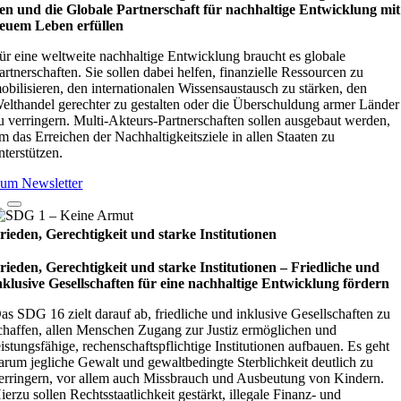
en und die Glo­bale Part­ner­schaft für nach­hal­tige Ent­wick­lung mit
euem Leben erfül­len
ür eine weltweite nachhaltige Entwicklung braucht es globale
artnerschaften. Sie sollen dabei helfen, finanzielle Ressourcen zu
obilisieren, den internationalen Wissensaustausch zu stärken, den
elthandel gerechter zu gestalten oder die Überschuldung armer Länder
u verringern. Multi-Akteurs-Partnerschaften sollen ausgebaut werden,
m das Erreichen der Nachhaltigkeitsziele in allen Staaten zu
nterstützen.
um Newsletter
rieden, Gerechtigkeit und starke Institutionen
rieden, Gerechtigkeit und starke Institutionen – Fried­li­che und
nklu­sive Gesell­schaf­ten für eine nach­hal­tige Ent­wick­lung för­dern
as SDG 16 zielt darauf ab, friedliche und inklusive Gesellschaften zu
chaffen, allen Menschen Zugang zur Justiz ermöglichen und
eistungsfähige, rechenschaftspflichtige Institutionen aufbauen. Es geht
arum jegliche Gewalt und gewaltbedingte Sterblichkeit deutlich zu
erringern, vor allem auch Missbrauch und Ausbeutung von Kindern.
ierzu sollen Rechtsstaatlichkeit gestärkt, illegale Finanz- und