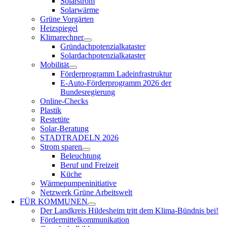
Solarstrom
Solarwärme
Grüne Vorgärten
Heizspiegel
Klimarechner
Gründachpotenzialkataster
Solardachpotenzialkataster
Mobilität
Förderprogramm Ladeinfrastruktur
E-Auto-Förderprogramm 2026 der
Bundesregierung
Online-Checks
Plastik
Restetüte
Solar-Beratung
STADTRADELN 2026
Strom sparen
Beleuchtung
Beruf und Freizeit
Küche
Wärmepumpeninitiative
Netzwerk Grüne Arbeitswelt
FÜR
KOMMUNEN
Der Landkreis Hildesheim tritt dem Klima-Bündnis bei!
Fördermittelkommunikation