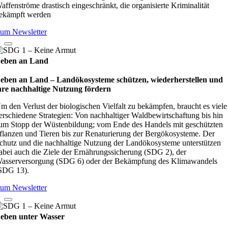
affenströme drastisch eingeschränkt, die organisierte Kriminalität
ekämpft werden
um Newsletter
eben an Land
eben an Land – Lan­d­öko­sys­teme schüt­zen, wie­der­her­stel­len und
hre nach­hal­tige Nut­zung för­dern
m den Verlust der biologischen Vielfalt zu bekämpfen, braucht es viele
erschiedene Strategien: Von nachhaltiger Waldbewirtschaftung bis hin
um Stopp der Wüstenbildung; vom Ende des Handels mit geschützten
flanzen und Tieren bis zur Renaturierung der Bergökosysteme. Der
chutz und die nachhaltige Nutzung der Landökosysteme unterstützen
abei auch die Ziele der Ernährungssicherung (SDG 2), der
asserversorgung (SDG 6) oder der Bekämpfung des Klimawandels
SDG 13).
um Newsletter
eben unter Wasser