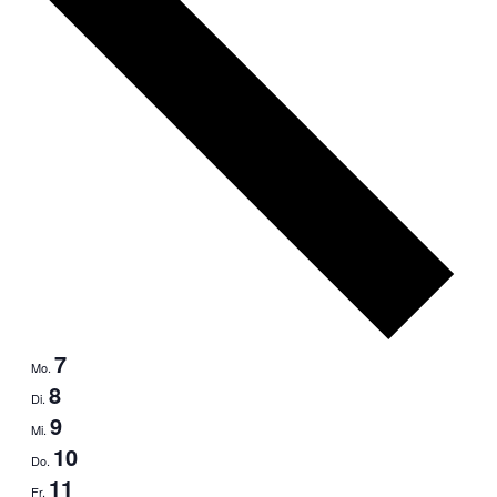
7
Mo.
8
Di.
9
Mi.
10
Do.
11
Fr.