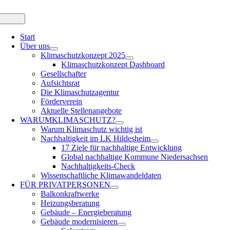
Zum
Inhalt
Toggle
Navigation
springen
Start
Über uns
Klimaschutzkonzept 2025
Klimaschutzkonzept Dashboard
Gesellschafter
Aufsichtsrat
Die Klimaschutzagentur
Förderverein
Aktuelle Stellenangebote
WARUM
KLIMASCHUTZ?
Warum Klimaschutz wichtig ist
Nachhaltigkeit im LK Hildesheim
17 Ziele für nachhaltige Entwicklung
Global nachhaltige Kommune Niedersachsen
Nachhaltigkeits-Check
Wissenschaftliche Klimawandeldaten
FÜR
PRIVATPERSONEN
Balkonkraftwerke
Heizungsberatung
Gebäude – Energieberatung
Gebäude modernisieren