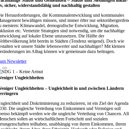
achhaltige Städte und Gemeinden – Städte und Sied­lun­gen inklu­
iv, sicher, wider­stands­fä­hig und nach­hal­tig gestal­ten
ie Herausforderungen, die Kommunalentwicklung und kommunales
anagement bewältigen müssen, sind immer öfter nur sektorübergreifen
u meistern: Klimawandel, demografische Entwicklung, Migration,
nklusion etc. Vernetzte Strategien sind notwendig, um die nachhaltige
ntwicklung auf lokaler Ebene umzusetzen. Die Hälfte der
eltbevölkerung lebt bereits in Städten (Tendenz steigend). Doch wie
estalten wir unsere Städte lebenswerter und nachhaltiger? Mit kleinen
eränderungen im Alltag können wir gemeinsam dazu beitragen.
um Newsletter
eniger Ungleichheiten
eniger Ungleichheiten – Ungleich­heit in und zwi­schen Län­dern
er­rin­gern
ngleichheit und Diskriminierung zu reduzieren, ist ein Ziel der Agenda
030. Die ungleiche Verteilung von Einkommen und Vermögen soll
benso bekämpft werden wie die ungleiche Verteilung von Chancen. All
enschen sollen an wirtschaftlichem Fortschritt und sozialen
rrungenschaften teilhaben, unabhängig von ihrem Einkommen, ihrem