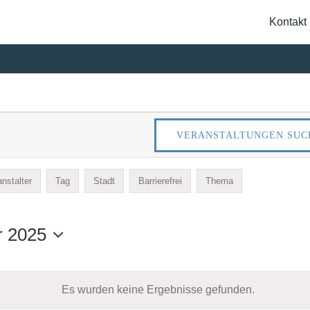
Kontakt
Suche
nach:
NGEN
VERANSTALTUNGEN SUC
NGEN
nstalter
Tag
Stadt
Barrierefrei
Thema
r 2025
Es wurden keine Ergebnisse gefunden.
Hinweis
WERTES