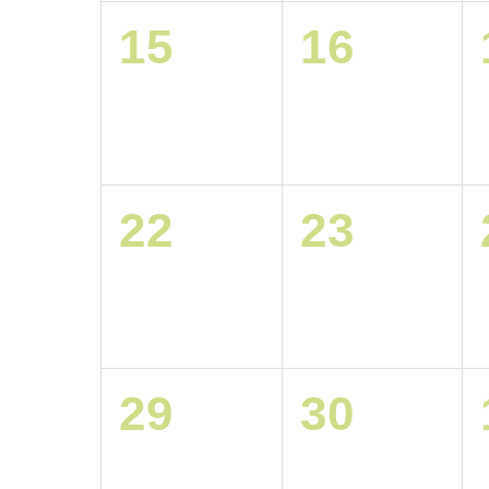
0
0
15
16
VERANSTALTU
VERAN
0
0
22
23
VERANSTALTU
VERAN
0
0
29
30
VERANSTALTU
VERAN