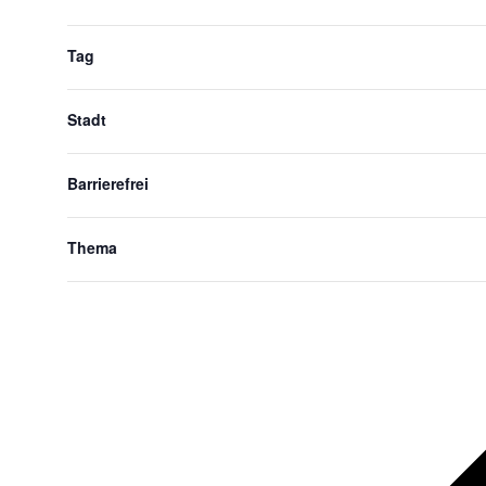
gefilterten
Ergebnissen
aktualisieren
Tag
Stadt
Barrierefrei
Thema