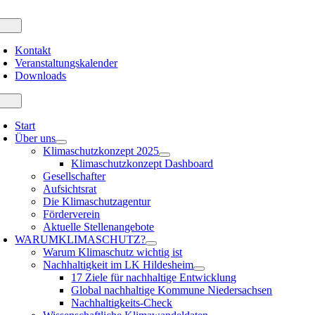
Zum
Inhalt
oggle
avigation
springen
Kontakt
Veranstaltungskalender
Downloads
oggle
avigation
Start
Über uns
Klimaschutzkonzept 2025
Klimaschutzkonzept Dashboard
Gesellschafter
Aufsichtsrat
Die Klimaschutzagentur
Förderverein
Aktuelle Stellenangebote
WARUM
KLIMASCHUTZ?
Warum Klimaschutz wichtig ist
Nachhaltigkeit im LK Hildesheim
17 Ziele für nachhaltige Entwicklung
Global nachhaltige Kommune Niedersachsen
Nachhaltigkeits-Check