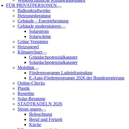
Wissenschaftliche Klimawandeldaten
FÜR
PRIVATPERSONEN
Balkonkraftwerke
Heizungsberatung
Gebäude – Energieberatung
Gebäude modernisieren
Solarstrom
Solarwärme
Grüne Vorgärten
Heizspiegel
Klimarechner
Gründachpotenzialkataster
Solardachpotenzialkataster
Mobilität
Förderprogramm Ladeinfrastruktur
E-Auto-Förderprogramm 2026 der Bundesregierung
Online-Checks
Plastik
Restetüte
Solar-Beratung
STADTRADELN 2026
Strom sparen
Beleuchtung
Beruf und Freizeit
Küche