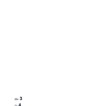
3
Mo.
4
Di.