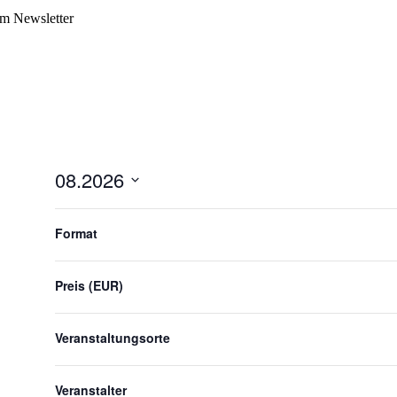
m Newsletter
08.2026
Datum
Filter
Das
auswählen.
Ändern
Format
der
Formular-
Eingabefelder
Preis (EUR)
wird
die
Liste
Veranstaltungsorte
der
Veranstaltungen
mit
Veranstalter
den