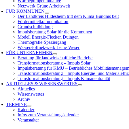
Wärmepumpeninitiative
Netzwerk Grüne Arbeitswelt
FÜR
KOMMUNEN
Der Landkreis Hildesheim tritt dem Klima-Bündnis bei!
Fördermittelkommunikation
Grundschulbildung
Impulsberatung Solar für die Kommunen
Modell Energie-Flecken Duingen
Thermografie-Spaziergang
Wasserstoffnetzwerk Leine-Weser
FÜR
UNTERNEHMEN
Beratung für landwirtschaftliche Betriebe
Transformationsberatung – Impuls Solar
Impulsberatung für KMU – Betriebliches Mobilitätsmanagem
Transformationsberatung – Impuls Energie- und Materialeffiz
Transformationsberatung – Impuls Klimaneutralität
AKTUELLES &
WISSENSWERTES
Aktuelles
Wissenswertes
Archiv
TERMINE
Kalender
Infos zum Veranstaltungskalender
Veranstalter