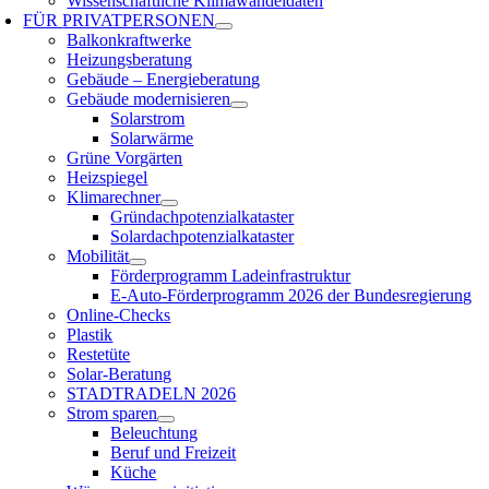
Wissenschaftliche Klimawandeldaten
FÜR
PRIVATPERSONEN
Balkonkraftwerke
Heizungsberatung
Gebäude – Energieberatung
Gebäude modernisieren
Solarstrom
Solarwärme
Grüne Vorgärten
Heizspiegel
Klimarechner
Gründachpotenzialkataster
Solardachpotenzialkataster
Mobilität
Förderprogramm Ladeinfrastruktur
E-Auto-Förderprogramm 2026 der Bundesregierung
Online-Checks
Plastik
Restetüte
Solar-Beratung
STADTRADELN 2026
Strom sparen
Beleuchtung
Beruf und Freizeit
Küche