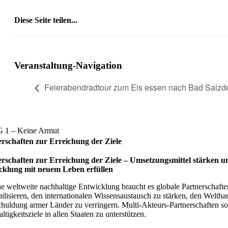
Diese Seite teilen...
Facebook
X
Reddit
LinkedIn
WhatsApp
Tumblr
Pinterest
Vk
E-
Mail
Veranstaltung-Navigation
Feierabendradtour zum Eis essen nach Bad Salzde
rschaften zur Erreichung der Ziele
rschaften zur Erreichung der Ziele – Umset­zungs­mit­tel stär­ken und 
ck­lung mit neuem Leben erfül­len
ne weltweite nachhaltige Entwicklung braucht es globale Partnerschaften
ilisieren, den internationalen Wissensaustausch zu stärken, den Welthan
huldung armer Länder zu verringern. Multi-Akteurs-Partnerschaften so
tigkeitsziele in allen Staaten zu unterstützen.