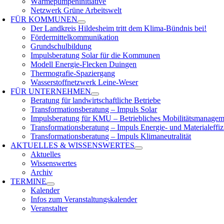
Wärmepumpeninitiative
Netzwerk Grüne Arbeitswelt
FÜR
KOMMUNEN
Der Landkreis Hildesheim tritt dem Klima-Bündnis bei!
Fördermittelkommunikation
Grundschulbildung
Impulsberatung Solar für die Kommunen
Modell Energie-Flecken Duingen
Thermografie-Spaziergang
Wasserstoffnetzwerk Leine-Weser
FÜR
UNTERNEHMEN
Beratung für landwirtschaftliche Betriebe
Transformationsberatung – Impuls Solar
Impulsberatung für KMU – Betriebliches Mobilitätsmanagem
Transformationsberatung – Impuls Energie- und Materialeffiz
Transformationsberatung – Impuls Klimaneutralität
AKTUELLES &
WISSENSWERTES
Aktuelles
Wissenswertes
Archiv
TERMINE
Kalender
Infos zum Veranstaltungskalender
Veranstalter