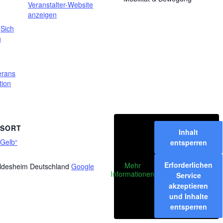
Veranstalter-Website
anzeigen
,
Sich
n
erans
tion
GSORT
Inhalt
-Gelb“
entsperren
Erforderlichen
Mehr
ldesheim
Deutschland
Google
Informationen
Service
akzeptieren
und Inhalte
entsperren