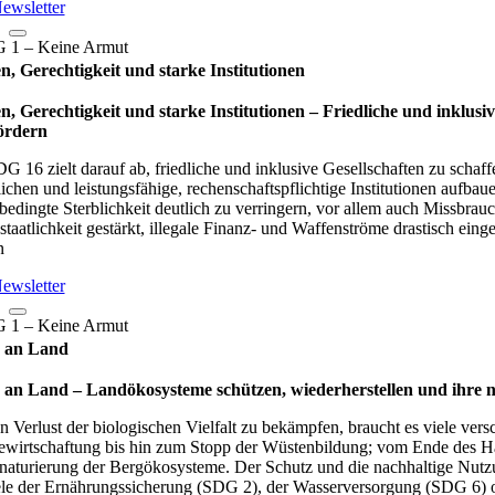
ewsletter
n, Gerechtigkeit und starke Institutionen
n, Gerechtigkeit und starke Institutionen – Fried­li­che und inklu­sive
ör­dern
G 16 zielt darauf ab, friedliche und inklusive Gesellschaften zu schaf
ichen und leistungsfähige, rechenschaftspflichtige Institutionen aufba
bedingte Sterblichkeit deutlich zu verringern, vor allem auch Missbra
staatlichkeit gestärkt, illegale Finanz- und Waffenströme drastisch eing
n
ewsletter
 an Land
an Land – Lan­d­öko­sys­teme schüt­zen, wie­der­her­stel­len und ihre n
 Verlust der biologischen Vielfalt zu bekämpfen, braucht es viele vers
wirtschaftung bis hin zum Stopp der Wüstenbildung; vom Ende des Han
naturierung der Bergökosysteme. Der Schutz und die nachhaltige Nutz
ele der Ernährungssicherung (SDG 2), der Wasserversorgung (SDG 6