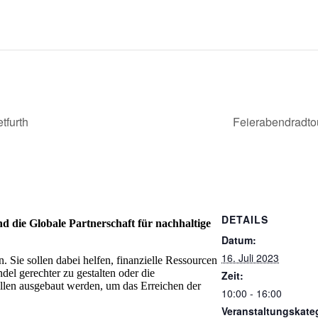
tfurth
Feierabendradto
DETAILS
die Glo­bale Part­ner­schaft für nach­hal­tige
Datum:
16. Juli 2023
. Sie sollen dabei helfen, finanzielle Ressourcen
del gerechter zu gestalten oder die
Zeit:
llen ausgebaut werden, um das Erreichen der
10:00 - 16:00
Veranstaltungskate