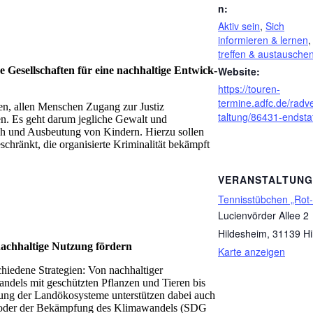
n:
Aktiv sein
,
Sich
informieren & lernen
treffen & austausche
Website:
 Gesell­schaf­ten für eine nach­hal­tige Ent­wick­
https://touren-
termine.adfc.de/radv
fen, allen Menschen Zugang zur Justiz
taltung/86431-endsta
uen. Es geht darum jegliche Gewalt und
uch und Ausbeutung von Kindern. Hierzu sollen
eschränkt, die organisierte Kriminalität bekämpft
VERANSTALTUN
Tennisstübchen „Rot
Lucienvörder Allee 2
Hildesheim
,
31139 Hi
ach­hal­tige Nut­zung för­dern
Karte anzeigen
chiedene Strategien: Von nachhaltiger
dels mit geschützten Pflanzen und Tieren bis
ung der Landökosysteme unterstützen dabei auch
) oder der Bekämpfung des Klimawandels (SDG