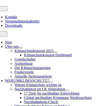
Zum
Inhalt
oggle
avigation
springen
Kontakt
Veranstaltungskalender
Downloads
oggle
avigation
Start
Über uns
Klimaschutzkonzept 2025
Klimaschutzkonzept Dashboard
Gesellschafter
Aufsichtsrat
Die Klimaschutzagentur
Förderverein
Aktuelle Stellenangebote
WARUM
KLIMASCHUTZ?
Warum Klimaschutz wichtig ist
Nachhaltigkeit im LK Hildesheim
17 Ziele für nachhaltige Entwicklung
Global nachhaltige Kommune Niedersachsen
Nachhaltigkeits-Check