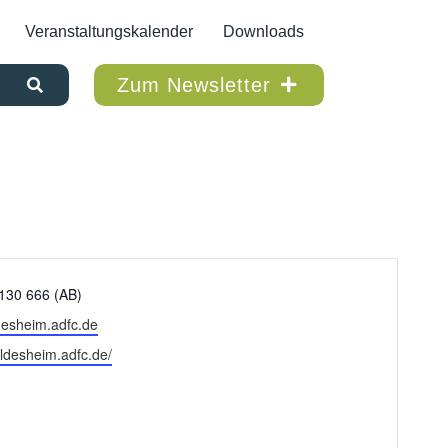
Veranstaltungskalender
Downloads
Zum Newsletter
 130 666 (AB)
desheim.adfc.de
e
hildesheim.adfc.de/