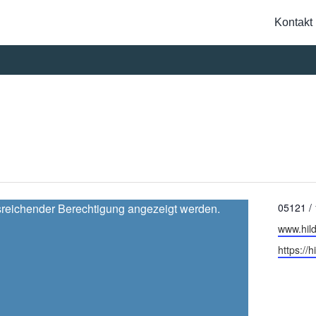
Kontakt
Suche
nach:
Telefon
ausreichender Berechtigung angezeigt werden.
05121 /
Email
www.hil
Webseit
https://
WERTES