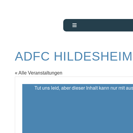
Zum
Inhalt
springen
Toggle
Navigation
Start
ADFC HILDESHEIM
Über uns
WARUM
KLIMASCHUTZ?
« Alle Veranstaltungen
FÜR
PRIVATPERSONEN
Tut uns leid, aber dieser Inhalt kann nur mit 
FÜR
KOMMUNEN
FÜR
UNTERNEHMEN
AKTUELLES &
WISSENS