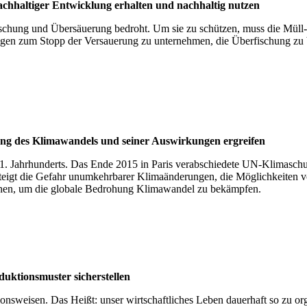
hal­ti­ger Ent­wick­lung erhal­ten und nach­hal­tig nut­zen
hung und Übersäuerung bedroht. Um sie zu schützen, muss die Müll- un
gen zum Stopp der Versauerung zu unternehmen, die Überfischung zu
 Kli­ma­wan­dels und sei­ner Aus­wir­kun­gen ergrei­fen
21. Jahrhunderts. Das Ende 2015 in Paris verabschiedete UN-Klimaschut
n, steigt die Gefahr unumkehrbarer Klimaänderungen, die Möglichkeite
onen, um die globale Bedrohung Klimawandel zu bekämpfen.
i­ons­mus­ter sicher­stel­len
nsweisen. Das Heißt: unser wirtschaftliches Leben dauerhaft so zu o