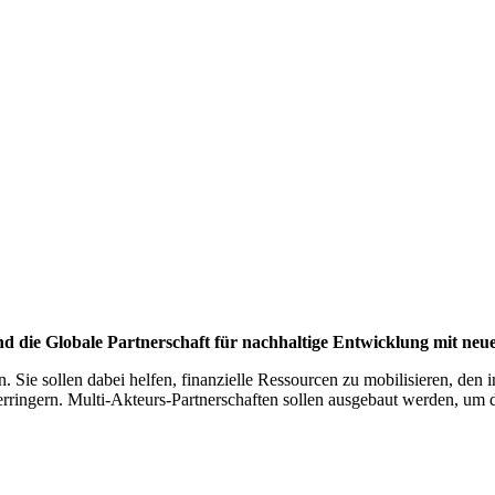
 die Glo­bale Part­ner­schaft für nach­hal­tige Ent­wick­lung mit ne
. Sie sollen dabei helfen, finanzielle Ressourcen zu mobilisieren, den 
ringern. Multi-Akteurs-Partnerschaften sollen ausgebaut werden, um da