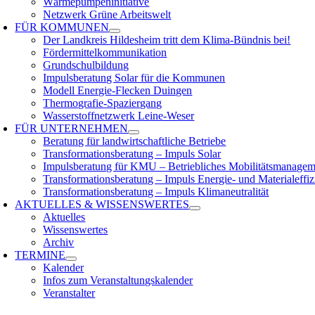
Wärmepumpeninitiative
Netzwerk Grüne Arbeitswelt
FÜR
KOMMUNEN
Der Landkreis Hildesheim tritt dem Klima-Bündnis bei!
Fördermittelkommunikation
Grundschulbildung
Impulsberatung Solar für die Kommunen
Modell Energie-Flecken Duingen
Thermografie-Spaziergang
Wasserstoffnetzwerk Leine-Weser
FÜR
UNTERNEHMEN
Beratung für landwirtschaftliche Betriebe
Transformationsberatung – Impuls Solar
Impulsberatung für KMU – Betriebliches Mobilitätsmanagem
Transformationsberatung – Impuls Energie- und Materialeffiz
Transformationsberatung – Impuls Klimaneutralität
AKTUELLES &
WISSENSWERTES
Aktuelles
Wissenswertes
Archiv
TERMINE
Kalender
Infos zum Veranstaltungskalender
Veranstalter