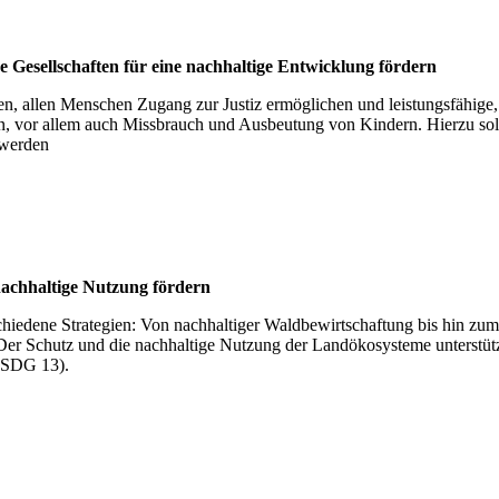
 Gesell­schaf­ten für eine nach­hal­tige Ent­wick­lung för­dern
en, allen Menschen Zugang zur Justiz ermöglichen und leistungsfähige, 
n, vor allem auch Missbrauch und Ausbeutung von Kindern. Hierzu sollen
 werden
ach­hal­tige Nut­zung för­dern
rschiedene Strategien: Von nachhaltiger Waldbewirtschaftung bis hin 
 Der Schutz und die nachhaltige Nutzung der Landökosysteme unterstü
(SDG 13).