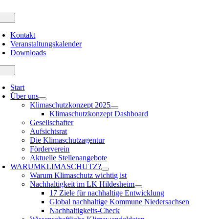
Zum
Inhalt
oggle
avigation
springen
Kontakt
Veranstaltungskalender
Downloads
oggle
avigation
Start
Über uns
Klimaschutzkonzept 2025
Klimaschutzkonzept Dashboard
Gesellschafter
Aufsichtsrat
Die Klimaschutzagentur
Förderverein
Aktuelle Stellenangebote
WARUM
KLIMASCHUTZ?
Warum Klimaschutz wichtig ist
Nachhaltigkeit im LK Hildesheim
17 Ziele für nachhaltige Entwicklung
Global nachhaltige Kommune Niedersachsen
Nachhaltigkeits-Check