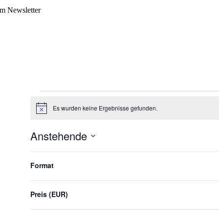
m Newsletter
Veranstaltungen
Es wurden keine Ergebnisse gefunden.
Hinweis
Anstehende
Datum
Filter
Das
auswählen.
Ändern
Format
der
Formular-
Eingabefelder
Preis (EUR)
wird
die
Liste