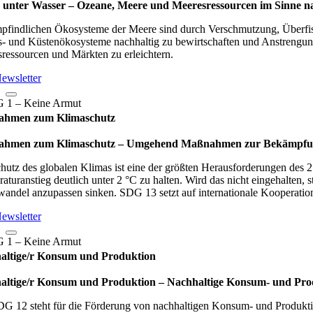
unter Wasser – Oze­ane, Meere und Mee­res­res­sour­cen im Sinne nach­
pfindlichen Ökosysteme der Meere sind durch Verschmutzung, Überfisc
- und Küstenökosysteme nachhaltig zu bewirtschaften und Anstrengun
ressourcen und Märkten zu erleichtern.
ewsletter
hmen zum Klimaschutz
men zum Klimaschutz – Umge­hend Maß­nah­men zur Bekämp­fung des
hutz des globalen Klimas ist eine der größten Herausforderungen des 
aturanstieg deutlich unter 2 °C zu halten. Wird das nicht eingehalte
andel anzupassen sinken. SDG 13 setzt auf internationale Kooperati
ewsletter
altige/r Konsum und Produktion
ltige/r Konsum und Produktion – Nach­hal­tige Kon­sum- und Pro­duk­t
G 12 steht für die Förderung von nachhaltigen Konsum- und Produktio