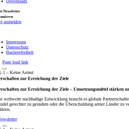
Downloads
zt Newsletter
onnieren
er anmelden
Impressum
Datenschutz
Barrierefreiheit
Page load link
rschaften zur Erreichung der Ziele
rschaften zur Erreichung der Ziele – Umset­zungs­mit­tel stär­ken und
ne weltweite nachhaltige Entwicklung braucht es globale Partnerschaften
ndel gerechter zu gestalten oder die Überschuldung armer Länder zu ver
ützen.
ewsletter