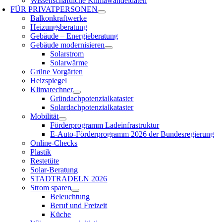
Wissenschaftliche Klimawandeldaten
FÜR
PRIVATPERSONEN
Balkonkraftwerke
Heizungsberatung
Gebäude – Energieberatung
Gebäude modernisieren
Solarstrom
Solarwärme
Grüne Vorgärten
Heizspiegel
Klimarechner
Gründachpotenzialkataster
Solardachpotenzialkataster
Mobilität
Förderprogramm Ladeinfrastruktur
E-Auto-Förderprogramm 2026 der Bundesregierung
Online-Checks
Plastik
Restetüte
Solar-Beratung
STADTRADELN 2026
Strom sparen
Beleuchtung
Beruf und Freizeit
Küche