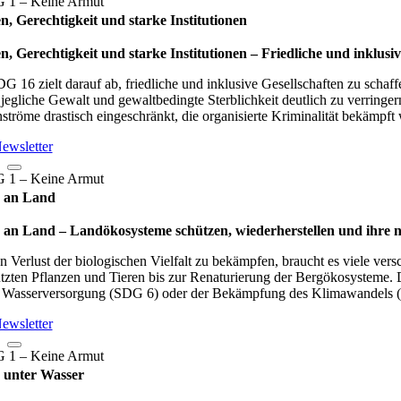
n, Gerechtigkeit und starke Institutionen
n, Gerechtigkeit und starke Institutionen – Fried­li­che und inklu­sive
G 16 zielt darauf ab, friedliche und inklusive Gesellschaften zu schaff
jegliche Gewalt und gewaltbedingte Sterblichkeit deutlich zu verringer
ströme drastisch eingeschränkt, die organisierte Kriminalität bekämpft
ewsletter
 an Land
an Land – Lan­d­öko­sys­teme schüt­zen, wie­der­her­stel­len und ihre n
 Verlust der biologischen Vielfalt zu bekämpfen, braucht es viele ve
tzten Pflanzen und Tieren bis zur Renaturierung der Bergökosysteme.
r Wasserversorgung (SDG 6) oder der Bekämpfung des Klimawandels 
ewsletter
 unter Wasser