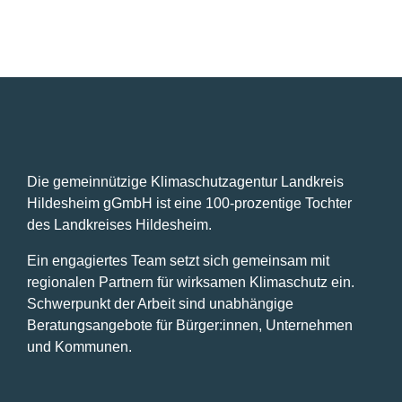
OKTOBER
OKTOBER
OKTOBER
OKTOBER
OKTOBER
NOVEMBER
NOVEMBER
diesem
diesem
diesem
diesem
diesem
diesem
diesem
Tag.
Tag.
Tag.
Tag.
Tag.
Tag.
Tag.
27,
28,
29,
30,
31,
1,
2,
2025
2025
2025
2025
2025
2025
2025
Die gemeinnützige Klimaschutzagentur Landkreis
Hildesheim gGmbH ist eine 100-prozentige Tochter
des Landkreises Hildesheim.
Ein engagiertes Team setzt sich gemeinsam mit
regionalen Partnern für wirksamen Klimaschutz ein.
Schwerpunkt der Arbeit sind unabhängige
Beratungsangebote für Bürger:innen, Unternehmen
und Kommunen.