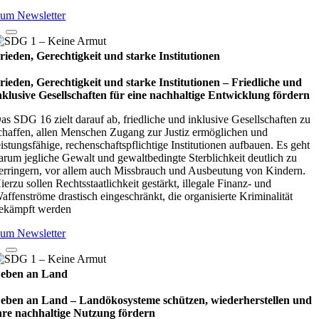
um Newsletter
rieden, Gerechtigkeit und starke Institutionen
rieden, Gerechtigkeit und starke Institutionen – Fried­li­che und
nklu­sive Gesell­schaf­ten für eine nach­hal­tige Ent­wick­lung för­dern
as SDG 16 zielt darauf ab, friedliche und inklusive Gesellschaften zu
chaffen, allen Menschen Zugang zur Justiz ermöglichen und
eistungsfähige, rechenschaftspflichtige Institutionen aufbauen. Es geht
arum jegliche Gewalt und gewaltbedingte Sterblichkeit deutlich zu
erringern, vor allem auch Missbrauch und Ausbeutung von Kindern.
ierzu sollen Rechtsstaatlichkeit gestärkt, illegale Finanz- und
affenströme drastisch eingeschränkt, die organisierte Kriminalität
ekämpft werden
um Newsletter
eben an Land
eben an Land – Lan­d­öko­sys­teme schüt­zen, wie­der­her­stel­len und
hre nach­hal­tige Nut­zung för­dern