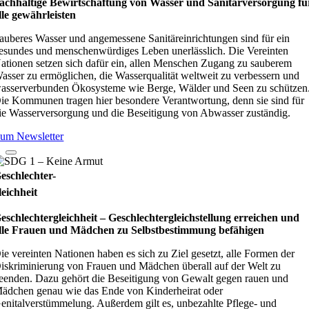
achhaltige Bewirtschaftung von Wasser und Sanitärversorgung fü
lle gewährleisten
auberes Wasser und angemessene Sanitäreinrichtungen sind für ein
esundes und menschenwürdiges Leben unerlässlich. Die Vereinten
ationen setzen sich dafür ein, allen Menschen Zugang zu sauberem
asser zu ermöglichen, die Wasserqualität weltweit zu verbessern und
asserverbunden Ökosysteme wie Berge, Wälder und Seen zu schützen
ie Kommunen tragen hier besondere Verantwortung, denn sie sind für
ie Wasserversorgung und die Beseitigung von Abwasser zuständig.
um Newsletter
eschlechter-
leichheit
eschlechtergleichheit – Geschlechtergleichstellung erreichen und
lle Frauen und Mädchen zu Selbstbestimmung befähigen
ie vereinten Nationen haben es sich zu Ziel gesetzt, alle Formen der
iskriminierung von Frauen und Mädchen überall auf der Welt zu
eenden. Dazu gehört die Beseitigung von Gewalt gegen rauen und
ädchen genau wie das Ende von Kinderheirat oder
enitalverstümmelung. Außerdem gilt es, unbezahlte Pflege- und