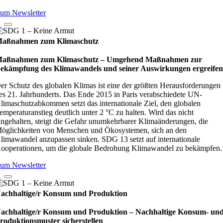
um Newsletter
aßnahmen zum Klimaschutz
aßnahmen zum Klimaschutz – Umge­hend Maß­nah­men zur
ekämp­fung des Kli­ma­wan­dels und sei­ner Aus­wir­kun­gen ergrei­fe
er Schutz des globalen Klimas ist eine der größten Herausforderungen
es 21. Jahrhunderts. Das Ende 2015 in Paris verabschiedete UN-
limaschutzabkommen setzt das internationale Ziel, den globalen
emperaturanstieg deutlich unter 2 °C zu halten. Wird das nicht
ingehalten, steigt die Gefahr unumkehrbarer Klimaänderungen, die
öglichkeiten von Menschen und Ökosystemen, sich an den
limawandel anzupassen sinken. SDG 13 setzt auf internationale
ooperationen, um die globale Bedrohung Klimawandel zu bekämpfen.
um Newsletter
achhaltige/r Konsum und Produktion
achhaltige/r Konsum und Produktion – Nach­hal­tige Kon­sum- un
ro­duk­ti­ons­mus­ter sicher­stel­len