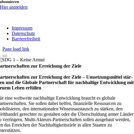
abonnieren
Hier anmelden
Impressum
Datenschutz
Barrierefreiheit
Page load link
artnerschaften zur Erreichung der Ziele
artnerschaften zur Erreichung der Ziele – Umset­zungs­mit­tel stär­
en und die Glo­bale Part­ner­schaft für nach­hal­tige Ent­wick­lung mit
euem Leben erfül­len
ür eine weltweite nachhaltige Entwicklung braucht es globale
artnerschaften. Sie sollen dabei helfen, finanzielle Ressourcen zu
obilisieren, den internationalen Wissensaustausch zu stärken, den
elthandel gerechter zu gestalten oder die Überschuldung armer Länder
u verringern. Multi-Akteurs-Partnerschaften sollen ausgebaut werden,
m das Erreichen der Nachhaltigkeitsziele in allen Staaten zu
nterstützen.