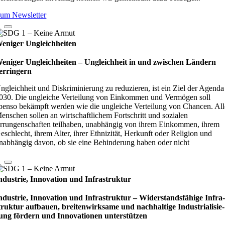
um Newsletter
eniger Ungleichheiten
eniger Ungleichheiten – Ungleich­heit in und zwi­schen Län­dern
er­rin­gern
ngleichheit und Diskriminierung zu reduzieren, ist ein Ziel der Agenda
030. Die ungleiche Verteilung von Einkommen und Vermögen soll
benso bekämpft werden wie die ungleiche Verteilung von Chancen. All
enschen sollen an wirtschaftlichem Fortschritt und sozialen
rrungenschaften teilhaben, unabhängig von ihrem Einkommen, ihrem
eschlecht, ihrem Alter, ihrer Ethnizität, Herkunft oder Religion und
nabhängig davon, ob sie eine Behinderung haben oder nicht
ndustrie, Innovation und Infrastruktur
ndustrie, Innovation und Infrastruktur – Wider­stands­fä­hige Infra
truk­tur auf­bauen, brei­ten­wirk­same und nach­hal­tige Indu­stri­ali­sie­
ung för­dern und Inno­vati­o­nen unter­stüt­zen