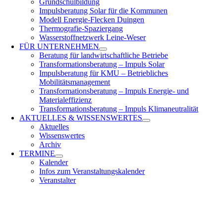
Grundschulbildung
Impulsberatung Solar für die Kommunen
Modell Energie-Flecken Duingen
Thermografie-Spaziergang
Wasserstoffnetzwerk Leine-Weser
FÜR
UNTERNEHMEN
Beratung für landwirtschaftliche Betriebe
Transformationsberatung – Impuls Solar
Impulsberatung für KMU – Betriebliches
Mobilitätsmanagement
Transformationsberatung – Impuls Energie- und
Materialeffizienz
Transformationsberatung – Impuls Klimaneutralität
AKTUELLES &
WISSENSWERTES
Aktuelles
Wissenswertes
Archiv
TERMINE
Kalender
Infos zum Veranstaltungskalender
Veranstalter