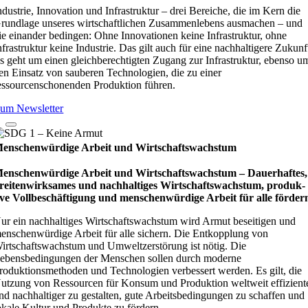
ndustrie, Innovation und Infrastruktur – drei Bereiche, die im Kern die
rundlage unseres wirtschaftlichen Zusammenlebens ausmachen – und
ie einander bedingen: Ohne Innovationen keine Infrastruktur, ohne
nfrastruktur keine Industrie. Das gilt auch für eine nachhaltigere Zukunf
s geht um einen gleichberechtigten Zugang zur Infrastruktur, ebenso u
en Einsatz von sauberen Technologien, die zu einer
essourcenschonenden Produktion führen.
um Newsletter
enschenwürdige Arbeit und Wirtschaftswachstum
enschenwürdige Arbeit und Wirtschaftswachstum – Dau­e­r­haf­tes,
rei­ten­wirk­sa­mes und nach­hal­ti­ges Wirt­schafts­wachs­tum, pro­duk­
ive Vollbe­schäf­ti­gung und men­schen­wür­dige Arbeit für alle för­der
ur ein nachhaltiges Wirtschaftswachstum wird Armut beseitigen und
enschenwürdige Arbeit für alle sichern. Die Entkopplung von
irtschaftswachstum und Umweltzerstörung ist nötig. Die
ebensbedingungen der Menschen sollen durch moderne
roduktionsmethoden und Technologien verbessert werden. Es gilt, die
utzung von Ressourcen für Konsum und Produktion weltweit effizient
nd nachhaltiger zu gestalten, gute Arbeitsbedingungen zu schaffen und
okale Kultur und Produkte zu fördern.