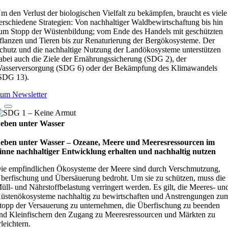
m den Verlust der biologischen Vielfalt zu bekämpfen, braucht es viele
erschiedene Strategien: Von nachhaltiger Waldbewirtschaftung bis hin
um Stopp der Wüstenbildung; vom Ende des Handels mit geschützten
flanzen und Tieren bis zur Renaturierung der Bergökosysteme. Der
chutz und die nachhaltige Nutzung der Landökosysteme unterstützen
abei auch die Ziele der Ernährungssicherung (SDG 2), der
asserversorgung (SDG 6) oder der Bekämpfung des Klimawandels
SDG 13).
um Newsletter
eben unter Wasser
eben unter Wasser – Oze­ane, Meere und Mee­res­res­sour­cen im
inne nach­hal­ti­ger Ent­wick­lung erhal­ten und nach­hal­tig nut­zen
ie empfindlichen Ökosysteme der Meere sind durch Verschmutzung,
berfischung und Übersäuerung bedroht. Um sie zu schützen, muss die
üll- und Nährstoffbelastung verringert werden. Es gilt, die Meeres- un
üstenökosysteme nachhaltig zu bewirtschaften und Anstrengungen zu
topp der Versauerung zu unternehmen, die Überfischung zu beenden
nd Kleinfischern den Zugang zu Meeresressourcen und Märkten zu
rleichtern.