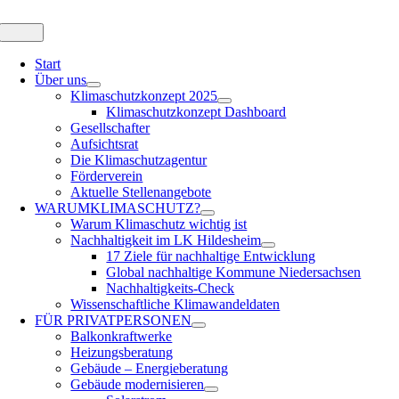
Zum
Inhalt
Toggle
Navigation
springen
Start
Über uns
Klimaschutzkonzept 2025
Klimaschutzkonzept Dashboard
Gesellschafter
Aufsichtsrat
Die Klimaschutzagentur
Förderverein
Aktuelle Stellenangebote
WARUM
KLIMASCHUTZ?
Warum Klimaschutz wichtig ist
Nachhaltigkeit im LK Hildesheim
17 Ziele für nachhaltige Entwicklung
Global nachhaltige Kommune Niedersachsen
Nachhaltigkeits-Check
Wissenschaftliche Klimawandeldaten
FÜR
PRIVATPERSONEN
Balkonkraftwerke
Heizungsberatung
Gebäude – Energieberatung
Gebäude modernisieren