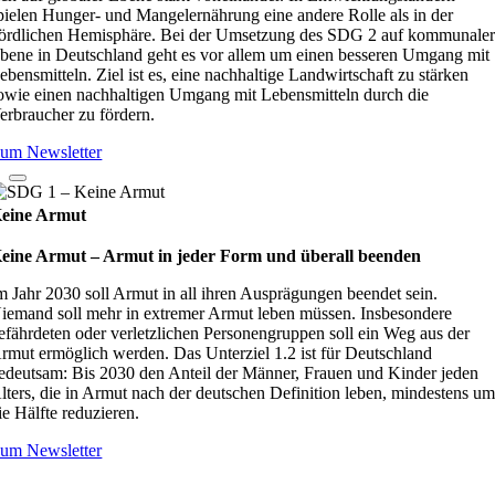
pielen Hunger- und Mangelernährung eine andere Rolle als in der
ördlichen Hemisphäre. Bei der Umsetzung des SDG 2 auf kommunale
bene in Deutschland geht es vor allem um einen besseren Umgang mit
ebensmitteln. Ziel ist es, eine nachhaltige Landwirtschaft zu stärken
owie einen nachhaltigen Umgang mit Lebensmitteln durch die
erbraucher zu fördern.
um Newsletter
eine Armut
eine Armut – Armut in jeder Form und überall beenden
m Jahr 2030 soll Armut in all ihren Ausprägungen beendet sein.
iemand soll mehr in extremer Armut leben müssen. Insbesondere
efährdeten oder verletzlichen Personengruppen soll ein Weg aus der
rmut ermöglich werden. Das Unterziel 1.2 ist für Deutschland
edeutsam: Bis 2030 den Anteil der Männer, Frauen und Kinder jeden
lters, die in Armut nach der deutschen Definition leben, mindestens u
ie Hälfte reduzieren.
um Newsletter