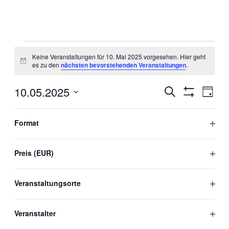
Veranstaltungen
für
Keine Veranstaltungen für 10. Mai 2025 vorgesehen. Hier geht
Hinweis
es zu den
nächsten bevorstehenden Veranstaltungen
.
10.
Mai
10.05.2025
Veranstaltun
Veran
2025
Suche
Tag
Ansic
Filter
Suche
Datum
Verbergen
Navig
Filter
Das
wählen.
und
Ändern
Format
Vorheriger Tag
Nächster Tag
Ansichten,
der
Filter
Formular-
Navigation
öffne
Eingabefelder
Preis (EUR)
Kalender abonnieren
wird
Filter
die
öffne
Liste
Veranstaltungsorte
der
Filter
Veranstaltungen
mit
öffne
Veranstalter
den
gefilterten
Filter