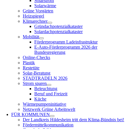
Solarstrom
Solarwärme
Grüne Vorgärten
Heizspiegel
Klimarechner
Gründachpotenzialkataster
Solardachpotenzialkataster
Mobilität
Förderprogramm Ladeinfrastruktur
E-Auto-Förderprogramm 2026 der
Bundesregierung
Online-Checks
Plastik
Restetüte
Solar-Beratung
STADTRADELN 2026
Strom sparen
Beleuchtung
Beruf und Freizeit
Küche
Wärmepumpeninitiative
Netzwerk Grüne Arbeitswelt
FÜR
KOMMUNEN
Der Landkreis Hildesheim tritt dem Klima-Bündnis bei!
Fördermittelkommunikation