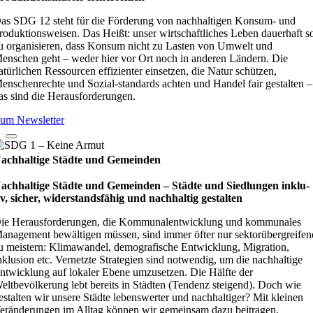
as SDG 12 steht für die Förderung von nachhaltigen Konsum- und
roduktionsweisen. Das Heißt: unser wirtschaftliches Leben dauerhaft s
u organisieren, dass Konsum nicht zu Lasten von Umwelt und
enschen geht – weder hier vor Ort noch in anderen Ländern. Die
atürlichen Ressourcen effizienter einsetzen, die Natur schützen,
enschenrechte und Sozial-standards achten und Handel fair gestalten –
as sind die Herausforderungen.
um Newsletter
achhaltige Städte und Gemeinden
achhaltige Städte und Gemeinden – Städte und Sied­lun­gen inklu­
iv, sicher, wider­stands­fä­hig und nach­hal­tig gestal­ten
ie Herausforderungen, die Kommunalentwicklung und kommunales
anagement bewältigen müssen, sind immer öfter nur sektorübergreifen
u meistern: Klimawandel, demografische Entwicklung, Migration,
nklusion etc. Vernetzte Strategien sind notwendig, um die nachhaltige
ntwicklung auf lokaler Ebene umzusetzen. Die Hälfte der
eltbevölkerung lebt bereits in Städten (Tendenz steigend). Doch wie
estalten wir unsere Städte lebenswerter und nachhaltiger? Mit kleinen
eränderungen im Alltag können wir gemeinsam dazu beitragen.