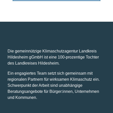
APRIL
APRIL
APRIL
MAI
MAI
MAI
MAI
diesem
diesem
diesem
diesem
diesem
diesem
diesem
Tag.
Tag.
Tag.
Tag.
Tag.
Tag.
Tag.
28,
29,
30,
1,
2,
3,
4,
2025
2025
2025
2025
2025
2025
2025
Die gemeinnützige Klimaschutzagentur Landkreis
Hildesheim gGmbH ist eine 100-prozentige Tochter
des Landkreises Hildesheim.
Ein engagiertes Team setzt sich gemeinsam mit
regionalen Partnern für wirksamen Klimaschutz ein.
Schwerpunkt der Arbeit sind unabhängige
Beratungsangebote für Bürger:innen, Unternehmen
und Kommunen.