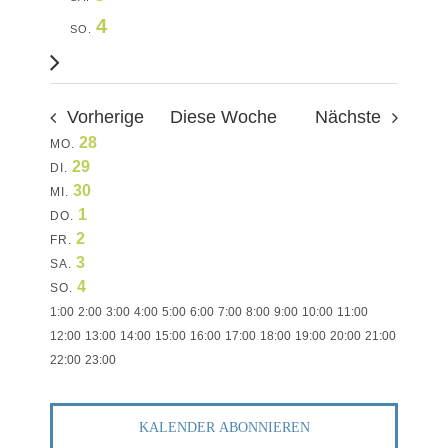
FÜR
KO
NAVIG
4
SO.
Nächste
Woche
FÜR
UN
Vorherige
Diese Woche
Nächste
28
AKTUEL
MO.
WOCHE
29
DI.
30
MI.
TERMIN
VON
1
DO.
2
FR.
3
SA.
VERANSTALTUNG
4
SO.
0:00
1:00
2:00
3:00
4:00
5:00
6:00
7:00
8:00
9:00
10:00
11:00
12:00
13:00
14:00
15:00
16:00
17:00
18:00
19:00
20:00
21:00
0:00
22:00
23:00
Keine
Keine
Keine
Keine
Keine
Keine
Keine
MONTAG,
DIENSTAG,
MITTWOCH,
DONNERSTAG,
FREITAG,
SAMSTAG,
SONNTAG,
Veranstaltungen
Veranstaltungen
Veranstaltungen
Veranstaltungen
Veranstaltungen
Veranstaltungen
Veranstaltungen
KALENDER ABONNIEREN
an
an
an
an
an
an
an