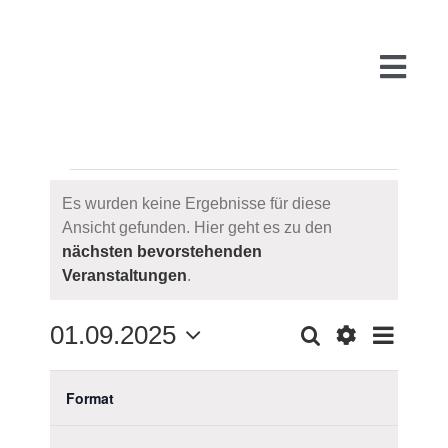
Zum
Inhalt
springen
Togg
Navi
VERANSTALTUNG
Start
Es wurden keine Ergebnisse für diese
Ansicht gefunden. Hier geht es zu den
Hinweis
nächsten bevorstehenden
Über uns
Veranstaltungen
.
WARUM
01.09.2025
Suche
VE
Monat
VERAN
Filter
Datum
Filter
Das
Verbergen
wählen.
KALENDER
M
MONTAG
D
DIENSTAG
M
MITTWOC
D
DONNER
F
FREIT
S
SAM
S
S
FÜR
PR
Format
AN
Ändern
Filter
SUCH
der
öffnen