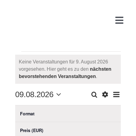
Zum
Inhalt
springen
Togg
Navi
VERANSTALTUNG
Start
Keine Veranstaltungen für 9. August 2026
vorgesehen. Hier geht es zu den
nächsten
FÜR
Hinweis
bevorstehenden Veranstaltungen
.
Über uns
9.
09.08.2026
Suche
VE
Tag
VERAN
WARUM
Filter
AUGUST
Datum
Filter
Das
Verbergen
wählen.
Format
AN
Ändern
Vorheriger Tag
Nächster Tag
Filter
2026
SUCH
FÜR
PR
der
öffnen
Preis (EUR)
Formular-
Filter