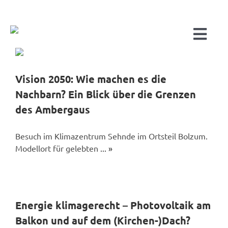
Zum
Inhalt
springen
Togg
Navi
Vision 2050: Wie machen es die
Nachbarn? Ein Blick über die Grenzen
Start
des Ambergaus
Über uns
Besuch im Klimazentrum Sehnde im Ortsteil Bolzum.
Modellort für gelebten
... »
WARUM
FÜR
PRI
Energie klimagerecht – Photovoltaik am
Balkon und auf dem (Kirchen-)Dach?