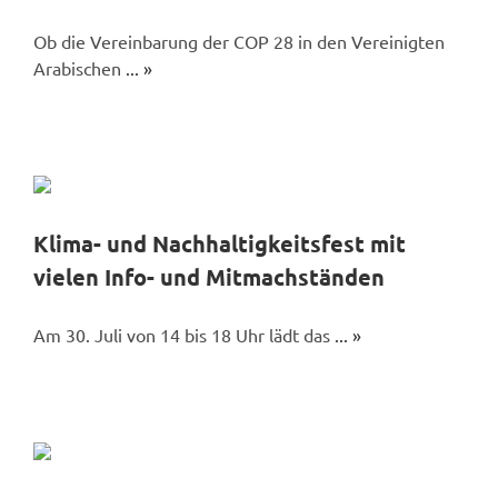
FÜR
KO
Ob die Vereinbarung der COP 28 in den Vereinigten
Arabischen
... »
FÜR
UN
AKTUELL
TERMIN
Klima- und Nachhaltigkeitsfest mit
vielen Info- und Mitmachständen
Am 30. Juli von 14 bis 18 Uhr lädt das
... »