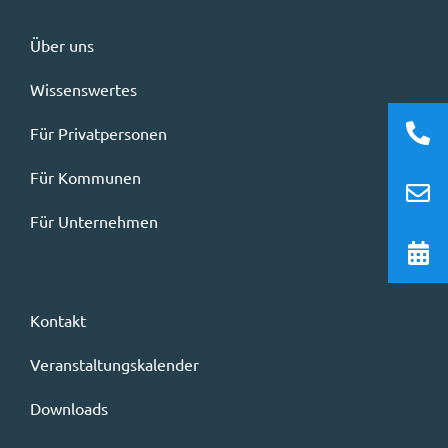
FÜR
KO
Über uns
FÜR
UN
Wissenswertes
Für Privatpersonen
AKTUELL
Für Kommunen
TERMIN
Für Unternehmen
Kontakt
Veranstaltungskalender
Downloads