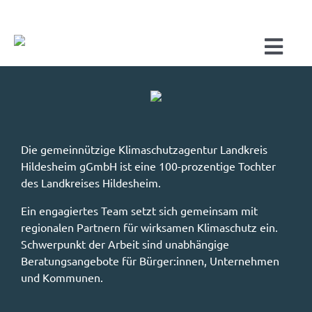
Zum
Inhalt
springen
Togg
Navi
Start
Die gemeinnützige Klimaschutzagentur Landkreis
Hildesheim gGmbH ist eine 100-prozentige Tochter
des Landkreises Hildesheim.
Über uns
Ein engagiertes Team setzt sich gemeinsam mit
regionalen Partnern für wirksamen Klimaschutz ein.
WARUM
Schwerpunkt der Arbeit sind unabhängige
Beratungsangebote für Bürger:innen, Unternehmen
FÜR
PRI
und Kommunen.