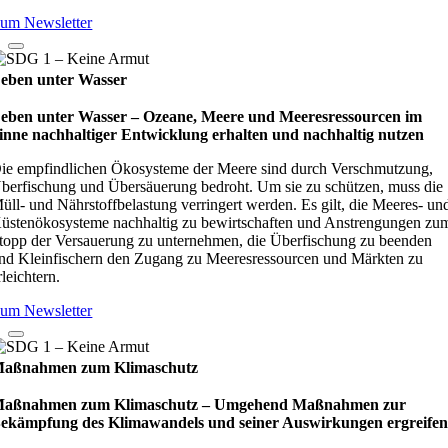
um Newsletter
eben unter Wasser
eben unter Wasser – Oze­ane, Meere und Mee­res­res­sour­cen im
inne nach­hal­ti­ger Ent­wick­lung erhal­ten und nach­hal­tig nut­zen
ie empfindlichen Ökosysteme der Meere sind durch Verschmutzung,
berfischung und Übersäuerung bedroht. Um sie zu schützen, muss die
üll- und Nährstoffbelastung verringert werden. Es gilt, die Meeres- un
üstenökosysteme nachhaltig zu bewirtschaften und Anstrengungen zu
topp der Versauerung zu unternehmen, die Überfischung zu beenden
nd Kleinfischern den Zugang zu Meeresressourcen und Märkten zu
rleichtern.
um Newsletter
aßnahmen zum Klimaschutz
aßnahmen zum Klimaschutz – Umge­hend Maß­nah­men zur
ekämp­fung des Kli­ma­wan­dels und sei­ner Aus­wir­kun­gen ergrei­fe