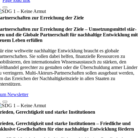
Page load link
artnerschaften zur Erreichung der Ziele
artnerschaften zur Erreichung der Ziele – Umset­zungs­mit­tel stär­
en und die Glo­bale Part­ner­schaft für nach­hal­tige Ent­wick­lung mit
euem Leben erfül­len
ür eine weltweite nachhaltige Entwicklung braucht es globale
artnerschaften. Sie sollen dabei helfen, finanzielle Ressourcen zu
obilisieren, den internationalen Wissensaustausch zu stärken, den
elthandel gerechter zu gestalten oder die Überschuldung armer Länder
u verringern. Multi-Akteurs-Partnerschaften sollen ausgebaut werden,
m das Erreichen der Nachhaltigkeitsziele in allen Staaten zu
nterstützen.
um Newsletter
rieden, Gerechtigkeit und starke Institutionen
rieden, Gerechtigkeit und starke Institutionen – Fried­li­che und
nklu­sive Gesell­schaf­ten für eine nach­hal­tige Ent­wick­lung för­dern