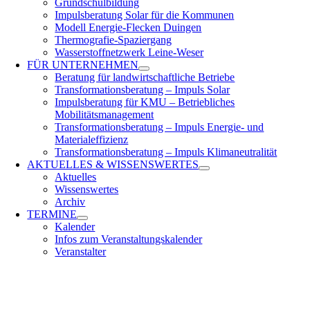
Grundschulbildung
Impulsberatung Solar für die Kommunen
Modell Energie-Flecken Duingen
Thermografie-Spaziergang
Wasserstoffnetzwerk Leine-Weser
FÜR
UNTERNEHMEN
Beratung für landwirtschaftliche Betriebe
Transformationsberatung – Impuls Solar
Impulsberatung für KMU – Betriebliches
Mobilitätsmanagement
Transformationsberatung – Impuls Energie- und
Materialeffizienz
Transformationsberatung – Impuls Klimaneutralität
AKTUELLES &
WISSENSWERTES
Aktuelles
Wissenswertes
Archiv
TERMINE
Kalender
Infos zum Veranstaltungskalender
Veranstalter