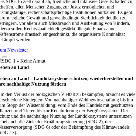
as SDG 16 zielt darauf ab, friedliche und inklusive Gesellschaften zu
chaffen, allen Menschen Zugang zur Justiz ermöglichen und
eistungsfähige, rechenschaftspflichtige Institutionen aufbauen. Es geht
arum jegliche Gewalt und gewaltbedingte Sterblichkeit deutlich zu
erringern, vor allem auch Missbrauch und Ausbeutung von Kindern.
ierzu sollen Rechtsstaatlichkeit gestärkt, illegale Finanz- und
affenströme drastisch eingeschränkt, die organisierte Kriminalität
ekämpft werden
um Newsletter
eben an Land
eben an Land – Lan­d­öko­sys­teme schüt­zen, wie­der­her­stel­len und
hre nach­hal­tige Nut­zung för­dern
m den Verlust der biologischen Vielfalt zu bekämpfen, braucht es viele
erschiedene Strategien: Von nachhaltiger Waldbewirtschaftung bis hin
um Stopp der Wüstenbildung; vom Ende des Handels mit geschützten
flanzen und Tieren bis zur Renaturierung der Bergökosysteme. Der
chutz und die nachhaltige Nutzung der Landökosysteme unterstützen
abei auch die Ziele der Ernährungssicherung (SDG 2), der
asserversorgung (SDG 6) oder der Bekämpfung des Klimawandels
SDG 13).