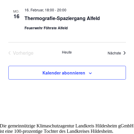
16. Februar, 18:00
-
20:00
MO.
16
Thermografie-Spaziergang Alfeld
Feuerwehr Föhrste Alfeld
Vorherige
Heute
Veranst
Nächste
Veranstaltungen
Kalender abonnieren
Die gemeinnützige Klimaschutzagentur Landkreis Hildesheim gGmbH
ist eine 100-prozentige Tochter des Landkreises Hildesheim.