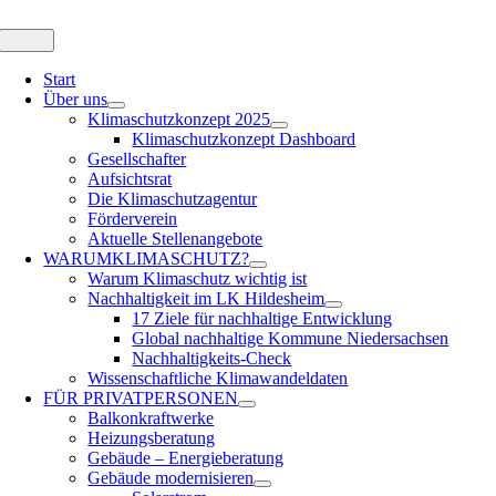
Zum
Inhalt
Toggle
Navigation
springen
Start
Über uns
Klimaschutzkonzept 2025
Klimaschutzkonzept Dashboard
Gesellschafter
Aufsichtsrat
Die Klimaschutzagentur
Förderverein
Aktuelle Stellenangebote
WARUM
KLIMASCHUTZ?
Warum Klimaschutz wichtig ist
Nachhaltigkeit im LK Hildesheim
17 Ziele für nachhaltige Entwicklung
Global nachhaltige Kommune Niedersachsen
Nachhaltigkeits-Check
Wissenschaftliche Klimawandeldaten
FÜR
PRIVATPERSONEN
Balkonkraftwerke
Heizungsberatung
Gebäude – Energieberatung
Gebäude modernisieren