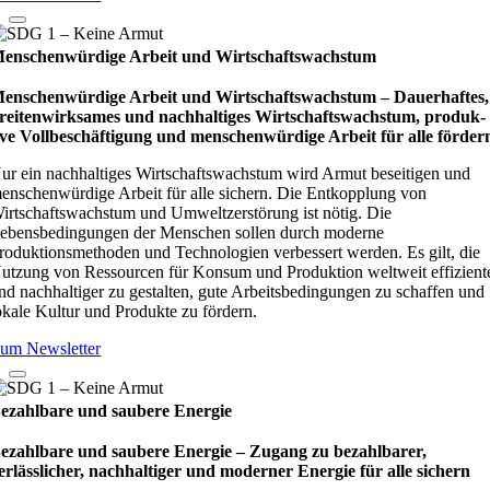
enschenwürdige Arbeit und Wirtschaftswachstum
enschenwürdige Arbeit und Wirtschaftswachstum – Dau­e­r­haf­tes,
rei­ten­wirk­sa­mes und nach­hal­ti­ges Wirt­schafts­wachs­tum, pro­duk­
ive Vollbe­schäf­ti­gung und men­schen­wür­dige Arbeit für alle för­der
ur ein nachhaltiges Wirtschaftswachstum wird Armut beseitigen und
enschenwürdige Arbeit für alle sichern. Die Entkopplung von
irtschaftswachstum und Umweltzerstörung ist nötig. Die
ebensbedingungen der Menschen sollen durch moderne
roduktionsmethoden und Technologien verbessert werden. Es gilt, die
utzung von Ressourcen für Konsum und Produktion weltweit effizient
nd nachhaltiger zu gestalten, gute Arbeitsbedingungen zu schaffen und
okale Kultur und Produkte zu fördern.
um Newsletter
ezahlbare und saubere Energie
ezahlbare und saubere Energie – Zugang zu bezahlbarer,
erlässlicher, nachhaltiger und moderner Energie für alle sichern