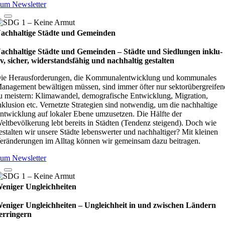
um Newsletter
achhaltige Städte und Gemeinden
achhaltige Städte und Gemeinden – Städte und Sied­lun­gen inklu­
iv, sicher, wider­stands­fä­hig und nach­hal­tig gestal­ten
ie Herausforderungen, die Kommunalentwicklung und kommunales
anagement bewältigen müssen, sind immer öfter nur sektorübergreifen
u meistern: Klimawandel, demografische Entwicklung, Migration,
nklusion etc. Vernetzte Strategien sind notwendig, um die nachhaltige
ntwicklung auf lokaler Ebene umzusetzen. Die Hälfte der
eltbevölkerung lebt bereits in Städten (Tendenz steigend). Doch wie
estalten wir unsere Städte lebenswerter und nachhaltiger? Mit kleinen
eränderungen im Alltag können wir gemeinsam dazu beitragen.
um Newsletter
eniger Ungleichheiten
eniger Ungleichheiten – Ungleich­heit in und zwi­schen Län­dern
er­rin­gern