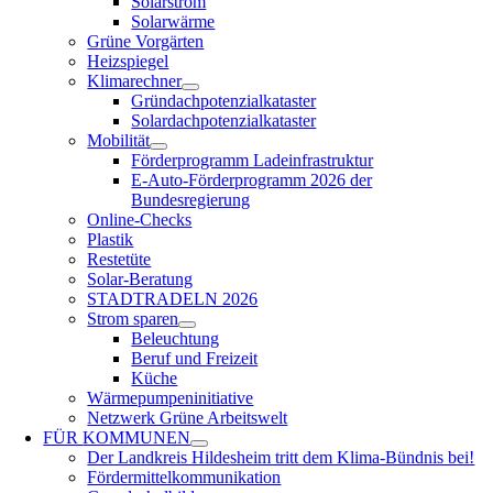
Solarstrom
Solarwärme
Grüne Vorgärten
Heizspiegel
Klimarechner
Gründachpotenzialkataster
Solardachpotenzialkataster
Mobilität
Förderprogramm Ladeinfrastruktur
E-Auto-Förderprogramm 2026 der
Bundesregierung
Online-Checks
Plastik
Restetüte
Solar-Beratung
STADTRADELN 2026
Strom sparen
Beleuchtung
Beruf und Freizeit
Küche
Wärmepumpeninitiative
Netzwerk Grüne Arbeitswelt
FÜR
KOMMUNEN
Der Landkreis Hildesheim tritt dem Klima-Bündnis bei!
Fördermittelkommunikation