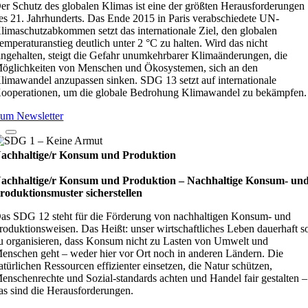
er Schutz des globalen Klimas ist eine der größten Herausforderungen
es 21. Jahrhunderts. Das Ende 2015 in Paris verabschiedete UN-
limaschutzabkommen setzt das internationale Ziel, den globalen
emperaturanstieg deutlich unter 2 °C zu halten. Wird das nicht
ingehalten, steigt die Gefahr unumkehrbarer Klimaänderungen, die
öglichkeiten von Menschen und Ökosystemen, sich an den
limawandel anzupassen sinken. SDG 13 setzt auf internationale
ooperationen, um die globale Bedrohung Klimawandel zu bekämpfen.
um Newsletter
achhaltige/r Konsum und Produktion
achhaltige/r Konsum und Produktion – Nach­hal­tige Kon­sum- un
ro­duk­ti­ons­mus­ter sicher­stel­len
as SDG 12 steht für die Förderung von nachhaltigen Konsum- und
roduktionsweisen. Das Heißt: unser wirtschaftliches Leben dauerhaft s
u organisieren, dass Konsum nicht zu Lasten von Umwelt und
enschen geht – weder hier vor Ort noch in anderen Ländern. Die
atürlichen Ressourcen effizienter einsetzen, die Natur schützen,
enschenrechte und Sozial-standards achten und Handel fair gestalten –
as sind die Herausforderungen.