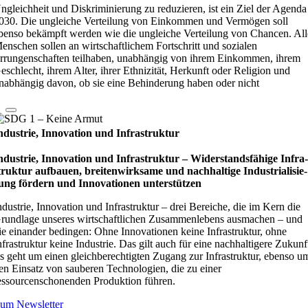
ngleichheit und Diskriminierung zu reduzieren, ist ein Ziel der Agenda
030. Die ungleiche Verteilung von Einkommen und Vermögen soll
benso bekämpft werden wie die ungleiche Verteilung von Chancen. All
enschen sollen an wirtschaftlichem Fortschritt und sozialen
rrungenschaften teilhaben, unabhängig von ihrem Einkommen, ihrem
eschlecht, ihrem Alter, ihrer Ethnizität, Herkunft oder Religion und
nabhängig davon, ob sie eine Behinderung haben oder nicht
ndustrie, Innovation und Infrastruktur
ndustrie, Innovation und Infrastruktur – Wider­stands­fä­hige Infra
truk­tur auf­bauen, brei­ten­wirk­same und nach­hal­tige Indu­stri­ali­sie­
ung för­dern und Inno­vati­o­nen unter­stüt­zen
ndustrie, Innovation und Infrastruktur – drei Bereiche, die im Kern die
rundlage unseres wirtschaftlichen Zusammenlebens ausmachen – und
ie einander bedingen: Ohne Innovationen keine Infrastruktur, ohne
nfrastruktur keine Industrie. Das gilt auch für eine nachhaltigere Zukunf
s geht um einen gleichberechtigten Zugang zur Infrastruktur, ebenso u
en Einsatz von sauberen Technologien, die zu einer
essourcenschonenden Produktion führen.
um Newsletter