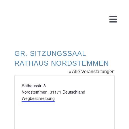
Zum
Inhalt
springen
Togg
Navi
GR. SITZUNGSSAAL
Start
RATHAUS NORDSTEMMEN
« Alle Veranstaltungen
Über uns
Adresse
Rathausstr. 3
Nordstemmen
,
31171
Deutschland
WARUM
Wegbeschreibung
FÜR
PR