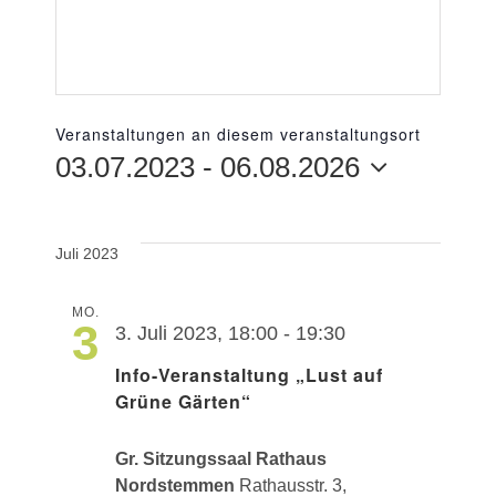
FÜR
KO
FÜR
UN
Veranstaltungen an diesem veranstaltungsort
AKTUEL
03.07.2023
 - 
06.08.2026
Datum
wählen.
TERMIN
Juli 2023
MO.
3
3. Juli 2023, 18:00
-
19:30
Info-Veranstaltung „Lust auf
Grüne Gärten“
Gr. Sitzungssaal Rathaus
Nordstemmen
Rathausstr. 3,