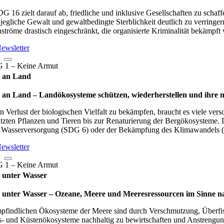
G 16 zielt darauf ab, friedliche und inklusive Gesellschaften zu schaff
jegliche Gewalt und gewaltbedingte Sterblichkeit deutlich zu verringer
ströme drastisch eingeschränkt, die organisierte Kriminalität bekämpft
ewsletter
 an Land
an Land – Lan­d­öko­sys­teme schüt­zen, wie­der­her­stel­len und ihre n
 Verlust der biologischen Vielfalt zu bekämpfen, braucht es viele ve
tzten Pflanzen und Tieren bis zur Renaturierung der Bergökosysteme.
r Wasserversorgung (SDG 6) oder der Bekämpfung des Klimawandels 
ewsletter
 unter Wasser
unter Wasser – Oze­ane, Meere und Mee­res­res­sour­cen im Sinne nach­
pfindlichen Ökosysteme der Meere sind durch Verschmutzung, Überfisc
- und Küstenökosysteme nachhaltig zu bewirtschaften und Anstrengun