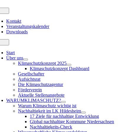
Zum
Inhalt
oggle
avigation
springen
Kontakt
Veranstaltungskalender
Downloads
oggle
avigation
Start
Über uns
Klimaschutzkonzept 2025
Klimaschutzkonzept Dashboard
Gesellschafter
Aufsichtsrat
Die Klimaschutzagentur
Förderverein
Aktuelle Stellenangebote
WARUM
KLIMASCHUTZ?
Warum Klimaschutz wichtig ist
Nachhaltigkeit im LK Hildesheim
17 Ziele für nachhaltige Entwicklung
Global nachhaltige Kommune Niedersachsen
Nachhaltigkeits-Check