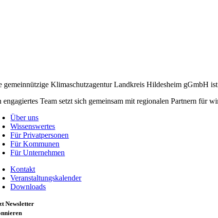
e gemeinnützige Klimaschutzagentur Landkreis Hildesheim gGmbH ist 
n engagiertes Team setzt sich gemeinsam mit regionalen Partnern für
Über uns
Wissenswertes
Für Privatpersonen
Für Kommunen
Für Unternehmen
Kontakt
Veranstaltungskalender
Downloads
zt Newsletter
onnieren