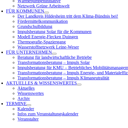
Wärmepumpeninitiative
Netzwerk Grüne Arbeitswelt
FÜR
KOMMUNEN
Der Landkreis Hildesheim tritt dem Klima-Bündnis bei!
Fördermittelkommunikation
Grundschulbildung
Impulsberatung Solar für die Kommunen
Modell Energie-Flecken Duingen
Thermografie-Spaziergang
Wasserstoffnetzwerk Leine-Weser
FÜR
UNTERNEHMEN
Beratung für landwirtschaftliche Betriebe
Transformationsberatung – Impuls Solar
Impulsberatung für KMU – Betriebliches Mobilitätsmanagem
Transformationsberatung – Impuls Energie- und Materialeffiz
Transformationsberatung – Impuls Klimaneutralität
AKTUELLES &
WISSENSWERTES
Aktuelles
Wissenswertes
Archiv
TERMINE
Kalender
Infos zum Veranstaltungskalender
Veranstalter