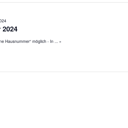
024
 2024
üne Hausnummer“ möglich - In
... »