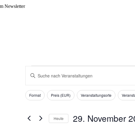
m Newsletter
Veranstaltungen
Veranstaltungen
Bitte
für
Suche
Schlüsselwort
29.
eingeben.
und
November
Suche
Filter
Das
Ansichten,
nach
2024
Format
Preis (EUR)
Veranstaltungsorte
Veransta
Ändern
Veranstaltungen
Navigation
der
Schlüsselwort.
Formular-
Eingabefelder
29. November 2
Heute
wird
die
Datum
Liste
wählen.