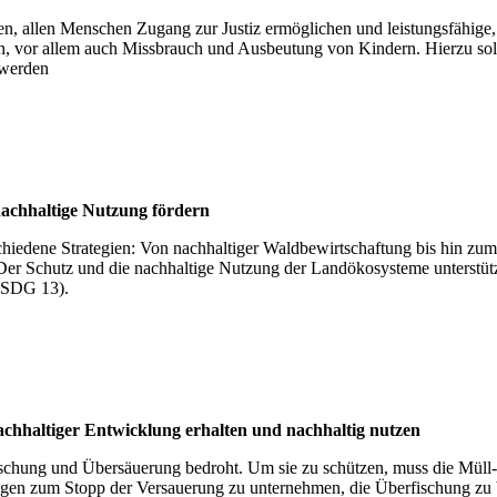
en, allen Menschen Zugang zur Justiz ermöglichen und leistungsfähige, 
n, vor allem auch Missbrauch und Ausbeutung von Kindern. Hierzu sollen
 werden
ach­hal­tige Nut­zung för­dern
rschiedene Strategien: Von nachhaltiger Waldbewirtschaftung bis hin 
 Der Schutz und die nachhaltige Nutzung der Landökosysteme unterstü
(SDG 13).
hal­ti­ger Ent­wick­lung erhal­ten und nach­hal­tig nut­zen
hung und Übersäuerung bedroht. Um sie zu schützen, muss die Müll- un
gen zum Stopp der Versauerung zu unternehmen, die Überfischung zu