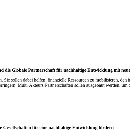
 die Glo­bale Part­ner­schaft für nach­hal­tige Ent­wick­lung mit ne
. Sie sollen dabei helfen, finanzielle Ressourcen zu mobilisieren, den 
ringern. Multi-Akteurs-Partnerschaften sollen ausgebaut werden, um da
 Gesell­schaf­ten für eine nach­hal­tige Ent­wick­lung för­dern