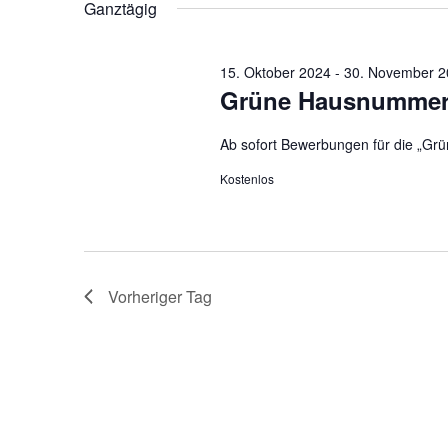
der
Ganztägig
Veranstaltungen
mit
den
15. Oktober 2024
-
30. November 2
gefilterten
Grüne Hausnummer
Ergebnissen
aktualisieren
Ab sofort Bewerbungen für die „Gr
Kostenlos
Vorheriger Tag