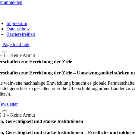
er anmelden
Impressum
Datenschutz
Barrierefreiheit
Page load link
rschaften zur Erreichung der Ziele
rschaften zur Erreichung der Ziele – Umset­zungs­mit­tel stär­ken und
ne weltweite nachhaltige Entwicklung braucht es globale Partnerschaften
ndel gerechter zu gestalten oder die Überschuldung armer Länder zu ver
ützen.
ewsletter
n, Gerechtigkeit und starke Institutionen
n, Gerechtigkeit und starke Institutionen – Fried­li­che und inklu­sive