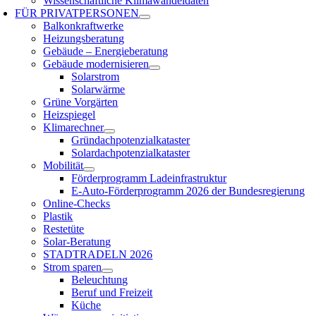
Wissenschaftliche Klimawandeldaten
FÜR
PRIVATPERSONEN
Balkonkraftwerke
Heizungsberatung
Gebäude – Energieberatung
Gebäude modernisieren
Solarstrom
Solarwärme
Grüne Vorgärten
Heizspiegel
Klimarechner
Gründachpotenzialkataster
Solardachpotenzialkataster
Mobilität
Förderprogramm Ladeinfrastruktur
E-Auto-Förderprogramm 2026 der Bundesregierung
Online-Checks
Plastik
Restetüte
Solar-Beratung
STADTRADELN 2026
Strom sparen
Beleuchtung
Beruf und Freizeit
Küche