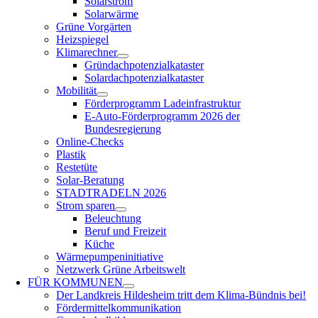
Solarstrom
Solarwärme
Grüne Vorgärten
Heizspiegel
Klimarechner
Gründachpotenzialkataster
Solardachpotenzialkataster
Mobilität
Förderprogramm Ladeinfrastruktur
E-Auto-Förderprogramm 2026 der
Bundesregierung
Online-Checks
Plastik
Restetüte
Solar-Beratung
STADTRADELN 2026
Strom sparen
Beleuchtung
Beruf und Freizeit
Küche
Wärmepumpeninitiative
Netzwerk Grüne Arbeitswelt
FÜR
KOMMUNEN
Der Landkreis Hildesheim tritt dem Klima-Bündnis bei!
Fördermittelkommunikation