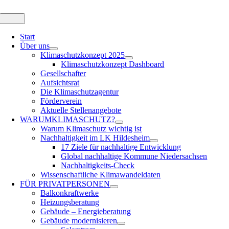
Zum
Inhalt
Toggle
Navigation
springen
Start
Über uns
Klimaschutzkonzept 2025
Klimaschutzkonzept Dashboard
Gesellschafter
Aufsichtsrat
Die Klimaschutzagentur
Förderverein
Aktuelle Stellenangebote
WARUM
KLIMASCHUTZ?
Warum Klimaschutz wichtig ist
Nachhaltigkeit im LK Hildesheim
17 Ziele für nachhaltige Entwicklung
Global nachhaltige Kommune Niedersachsen
Nachhaltigkeits-Check
Wissenschaftliche Klimawandeldaten
FÜR
PRIVATPERSONEN
Balkonkraftwerke
Heizungsberatung
Gebäude – Energieberatung
Gebäude modernisieren