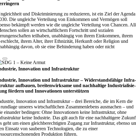
er­rin­gern
ngleichheit und Diskriminierung zu reduzieren, ist ein Ziel der Agenda
030. Die ungleiche Verteilung von Einkommen und Vermögen soll
benso bekämpft werden wie die ungleiche Verteilung von Chancen. All
enschen sollen an wirtschaftlichem Fortschritt und sozialen
rrungenschaften teilhaben, unabhängig von ihrem Einkommen, ihrem
eschlecht, ihrem Alter, ihrer Ethnizität, Herkunft oder Religion und
nabhängig davon, ob sie eine Behinderung haben oder nicht
ndustrie, Innovation und Infrastruktur
ndustrie, Innovation und Infrastruktur – Wider­stands­fä­hige Infra
truk­tur auf­bauen, brei­ten­wirk­same und nach­hal­tige Indu­stri­ali­sie­
ung för­dern und Inno­vati­o­nen unter­stüt­zen
ndustrie, Innovation und Infrastruktur – drei Bereiche, die im Kern die
rundlage unseres wirtschaftlichen Zusammenlebens ausmachen – und
ie einander bedingen: Ohne Innovationen keine Infrastruktur, ohne
nfrastruktur keine Industrie. Das gilt auch für eine nachhaltigere Zukunf
s geht um einen gleichberechtigten Zugang zur Infrastruktur, ebenso u
en Einsatz von sauberen Technologien, die zu einer
essourcenschonenden Produktion führen.