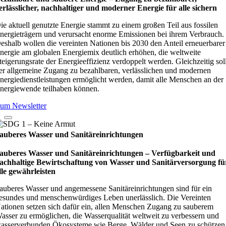
erlässlicher, nachhaltiger und moderner Energie für alle sichern
ie aktuell genutzte Energie stammt zu einem großen Teil aus fossilen
nergieträgern und verursacht enorme Emissionen bei ihrem Verbrauch.
eshalb wollen die vereinten Nationen bis 2030 den Anteil erneuerbarer
nergie am globalen Energiemix deutlich erhöhen, die weltweite
teigerungsrate der Energieeffizienz verdoppelt werden. Gleichzeitig sol
er allgemeine Zugang zu bezahlbaren, verlässlichen und modernen
nergiedienstleistungen ermöglicht werden, damit alle Menschen an der
nergiewende teilhaben können.
um Newsletter
auberes Wasser und Sanitäreinrichtungen
auberes Wasser und Sanitäreinrichtungen – Verfügbarkeit und
achhaltige Bewirtschaftung von Wasser und Sanitärversorgung fü
lle gewährleisten
auberes Wasser und angemessene Sanitäreinrichtungen sind für ein
esundes und menschenwürdiges Leben unerlässlich. Die Vereinten
ationen setzen sich dafür ein, allen Menschen Zugang zu sauberem
asser zu ermöglichen, die Wasserqualität weltweit zu verbessern und
asserverbunden Ökosysteme wie Berge, Wälder und Seen zu schützen