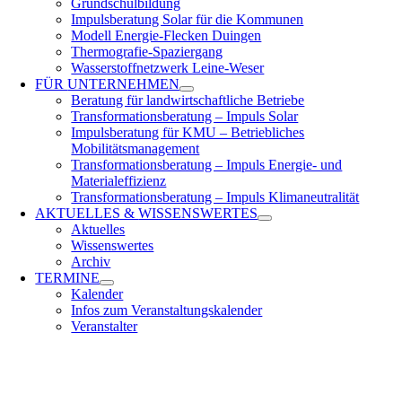
Grundschulbildung
Impulsberatung Solar für die Kommunen
Modell Energie-Flecken Duingen
Thermografie-Spaziergang
Wasserstoffnetzwerk Leine-Weser
FÜR
UNTERNEHMEN
Beratung für landwirtschaftliche Betriebe
Transformationsberatung – Impuls Solar
Impulsberatung für KMU – Betriebliches
Mobilitätsmanagement
Transformationsberatung – Impuls Energie- und
Materialeffizienz
Transformationsberatung – Impuls Klimaneutralität
AKTUELLES &
WISSENSWERTES
Aktuelles
Wissenswertes
Archiv
TERMINE
Kalender
Infos zum Veranstaltungskalender
Veranstalter