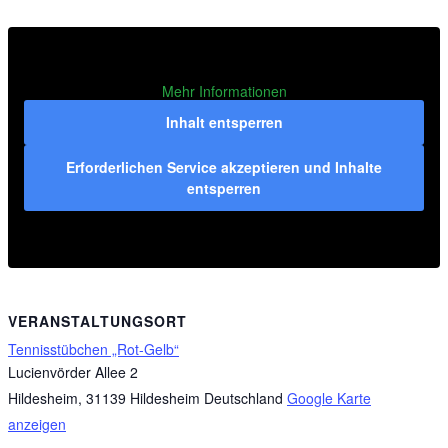
Mehr Informationen
Inhalt entsperren
Erforderlichen Service akzeptieren und Inhalte
entsperren
VERANSTALTUNGSORT
Tennisstübchen „Rot-Gelb“
Lucienvörder Allee 2
Hildesheim
,
31139 Hildesheim
Deutschland
Google Karte
anzeigen