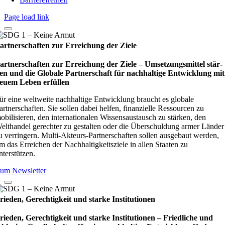
Page load link
artnerschaften zur Erreichung der Ziele
artnerschaften zur Erreichung der Ziele – Umset­zungs­mit­tel stär­
en und die Glo­bale Part­ner­schaft für nach­hal­tige Ent­wick­lung mit
euem Leben erfül­len
ür eine weltweite nachhaltige Entwicklung braucht es globale
artnerschaften. Sie sollen dabei helfen, finanzielle Ressourcen zu
obilisieren, den internationalen Wissensaustausch zu stärken, den
elthandel gerechter zu gestalten oder die Überschuldung armer Länder
u verringern. Multi-Akteurs-Partnerschaften sollen ausgebaut werden,
m das Erreichen der Nachhaltigkeitsziele in allen Staaten zu
nterstützen.
um Newsletter
rieden, Gerechtigkeit und starke Institutionen
rieden, Gerechtigkeit und starke Institutionen – Fried­li­che und