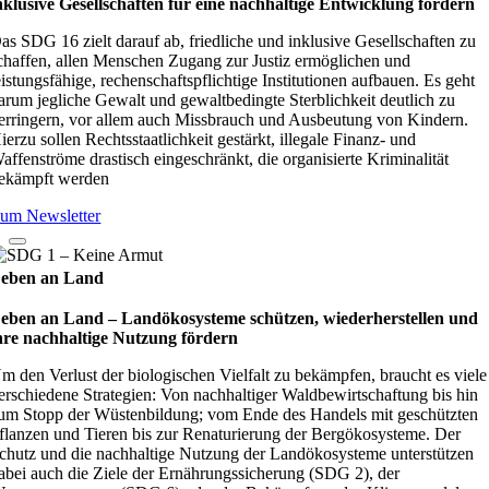
nklu­sive Gesell­schaf­ten für eine nach­hal­tige Ent­wick­lung för­dern
as SDG 16 zielt darauf ab, friedliche und inklusive Gesellschaften zu
chaffen, allen Menschen Zugang zur Justiz ermöglichen und
eistungsfähige, rechenschaftspflichtige Institutionen aufbauen. Es geht
arum jegliche Gewalt und gewaltbedingte Sterblichkeit deutlich zu
erringern, vor allem auch Missbrauch und Ausbeutung von Kindern.
ierzu sollen Rechtsstaatlichkeit gestärkt, illegale Finanz- und
affenströme drastisch eingeschränkt, die organisierte Kriminalität
ekämpft werden
um Newsletter
eben an Land
eben an Land – Lan­d­öko­sys­teme schüt­zen, wie­der­her­stel­len und
hre nach­hal­tige Nut­zung för­dern
m den Verlust der biologischen Vielfalt zu bekämpfen, braucht es viele
erschiedene Strategien: Von nachhaltiger Waldbewirtschaftung bis hin
um Stopp der Wüstenbildung; vom Ende des Handels mit geschützten
flanzen und Tieren bis zur Renaturierung der Bergökosysteme. Der
chutz und die nachhaltige Nutzung der Landökosysteme unterstützen
abei auch die Ziele der Ernährungssicherung (SDG 2), der