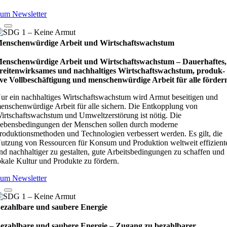
um Newsletter
enschenwürdige Arbeit und Wirtschaftswachstum
enschenwürdige Arbeit und Wirtschaftswachstum – Dau­e­r­haf­tes,
rei­ten­wirk­sa­mes und nach­hal­ti­ges Wirt­schafts­wachs­tum, pro­duk­
ive Vollbe­schäf­ti­gung und men­schen­wür­dige Arbeit für alle för­der
ur ein nachhaltiges Wirtschaftswachstum wird Armut beseitigen und
enschenwürdige Arbeit für alle sichern. Die Entkopplung von
irtschaftswachstum und Umweltzerstörung ist nötig. Die
ebensbedingungen der Menschen sollen durch moderne
roduktionsmethoden und Technologien verbessert werden. Es gilt, die
utzung von Ressourcen für Konsum und Produktion weltweit effizient
nd nachhaltiger zu gestalten, gute Arbeitsbedingungen zu schaffen und
okale Kultur und Produkte zu fördern.
um Newsletter
ezahlbare und saubere Energie
ezahlbare und saubere Energie – Zugang zu bezahlbarer,