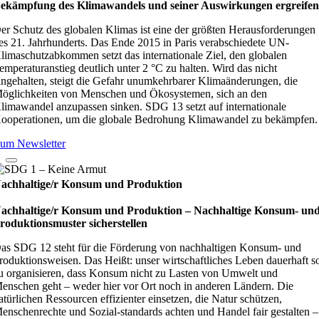
ekämp­fung des Kli­ma­wan­dels und sei­ner Aus­wir­kun­gen ergrei­fe
er Schutz des globalen Klimas ist eine der größten Herausforderungen
es 21. Jahrhunderts. Das Ende 2015 in Paris verabschiedete UN-
limaschutzabkommen setzt das internationale Ziel, den globalen
emperaturanstieg deutlich unter 2 °C zu halten. Wird das nicht
ingehalten, steigt die Gefahr unumkehrbarer Klimaänderungen, die
öglichkeiten von Menschen und Ökosystemen, sich an den
limawandel anzupassen sinken. SDG 13 setzt auf internationale
ooperationen, um die globale Bedrohung Klimawandel zu bekämpfen.
um Newsletter
achhaltige/r Konsum und Produktion
achhaltige/r Konsum und Produktion – Nach­hal­tige Kon­sum- un
ro­duk­ti­ons­mus­ter sicher­stel­len
as SDG 12 steht für die Förderung von nachhaltigen Konsum- und
roduktionsweisen. Das Heißt: unser wirtschaftliches Leben dauerhaft s
u organisieren, dass Konsum nicht zu Lasten von Umwelt und
enschen geht – weder hier vor Ort noch in anderen Ländern. Die
atürlichen Ressourcen effizienter einsetzen, die Natur schützen,
enschenrechte und Sozial-standards achten und Handel fair gestalten –