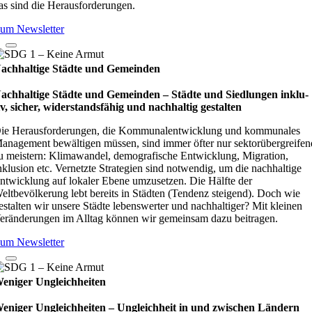
as sind die Herausforderungen.
um Newsletter
achhaltige Städte und Gemeinden
achhaltige Städte und Gemeinden – Städte und Sied­lun­gen inklu­
iv, sicher, wider­stands­fä­hig und nach­hal­tig gestal­ten
ie Herausforderungen, die Kommunalentwicklung und kommunales
anagement bewältigen müssen, sind immer öfter nur sektorübergreifen
u meistern: Klimawandel, demografische Entwicklung, Migration,
nklusion etc. Vernetzte Strategien sind notwendig, um die nachhaltige
ntwicklung auf lokaler Ebene umzusetzen. Die Hälfte der
eltbevölkerung lebt bereits in Städten (Tendenz steigend). Doch wie
estalten wir unsere Städte lebenswerter und nachhaltiger? Mit kleinen
eränderungen im Alltag können wir gemeinsam dazu beitragen.
um Newsletter
eniger Ungleichheiten
eniger Ungleichheiten – Ungleich­heit in und zwi­schen Län­dern