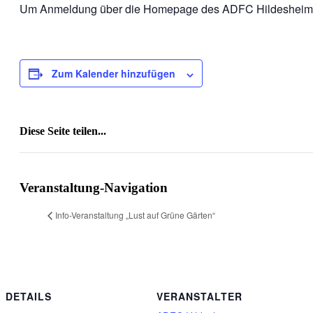
Um Anmeldung über die Homepage des ADFC Hildesheim wi
Zum Kalender hinzufügen
Diese Seite teilen...
Facebook
X
Reddit
LinkedIn
WhatsApp
Tumblr
Pinterest
Vk
E-
Mail
Veranstaltung-Navigation
Info-Veranstaltung „Lust auf Grüne Gärten“
DETAILS
VERANSTALTER