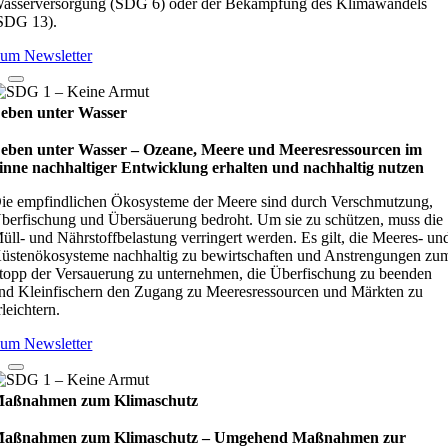
asserversorgung (SDG 6) oder der Bekämpfung des Klimawandels
SDG 13).
um Newsletter
eben unter Wasser
eben unter Wasser – Oze­ane, Meere und Mee­res­res­sour­cen im
inne nach­hal­ti­ger Ent­wick­lung erhal­ten und nach­hal­tig nut­zen
ie empfindlichen Ökosysteme der Meere sind durch Verschmutzung,
berfischung und Übersäuerung bedroht. Um sie zu schützen, muss die
üll- und Nährstoffbelastung verringert werden. Es gilt, die Meeres- un
üstenökosysteme nachhaltig zu bewirtschaften und Anstrengungen zu
topp der Versauerung zu unternehmen, die Überfischung zu beenden
nd Kleinfischern den Zugang zu Meeresressourcen und Märkten zu
rleichtern.
um Newsletter
aßnahmen zum Klimaschutz
aßnahmen zum Klimaschutz – Umge­hend Maß­nah­men zur