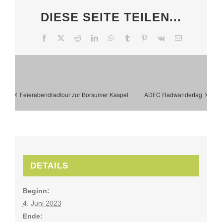
DIESE SEITE TEILEN...
Facebook
X
Reddit
LinkedIn
WhatsApp
Tumblr
Pinterest
Vk
E-
Mail
Feierabendradtour zur Borsumer Kaspel
ADFC Radwandertag
DETAILS
Beginn:
4. Juni 2023
Ende: