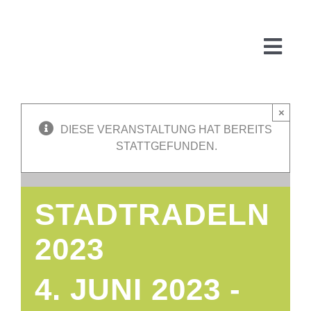
Zum
Inhalt
springen
Togg
Navi
×
DIESE VERANSTALTUNG HAT BEREITS
Start
STATTGEFUNDEN.
Über uns
STADTRADELN
WARUM
2023
FÜR
PR
4. JUNI 2023
-