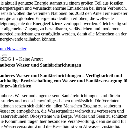
ie aktuell genutzte Energie stammt zu einem großen Teil aus fossilen
nergieträgern und verursacht enorme Emissionen bei ihrem Verbrauch.
eshalb wollen die vereinten Nationen bis 2030 den Anteil erneuerbarer
nergie am globalen Energiemix deutlich erhöhen, die weltweite
teigerungsrate der Energieeffizienz verdoppelt werden. Gleichzeitig sol
er allgemeine Zugang zu bezahlbaren, verlässlichen und modernen
nergiedienstleistungen ermöglicht werden, damit alle Menschen an der
nergiewende teilhaben können.
um Newsletter
auberes Wasser und Sanitäreinrichtungen
auberes Wasser und Sanitäreinrichtungen – Verfügbarkeit und
achhaltige Bewirtschaftung von Wasser und Sanitärversorgung fü
lle gewährleisten
auberes Wasser und angemessene Sanitäreinrichtungen sind für ein
esundes und menschenwürdiges Leben unerlässlich. Die Vereinten
ationen setzen sich dafür ein, allen Menschen Zugang zu sauberem
asser zu ermöglichen, die Wasserqualität weltweit zu verbessern und
asserverbunden Ökosysteme wie Berge, Wälder und Seen zu schützen
ie Kommunen tragen hier besondere Verantwortung, denn sie sind für
ie Wasserversorgung und die Beseitigung von Abwasser zuständig.