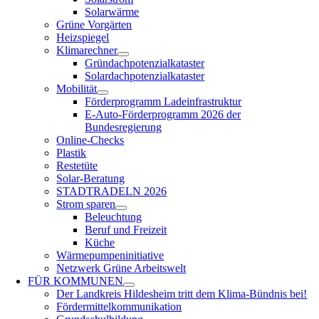
Solarwärme
Grüne Vorgärten
Heizspiegel
Klimarechner
Gründachpotenzialkataster
Solardachpotenzialkataster
Mobilität
Förderprogramm Ladeinfrastruktur
E-Auto-Förderprogramm 2026 der
Bundesregierung
Online-Checks
Plastik
Restetüte
Solar-Beratung
STADTRADELN 2026
Strom sparen
Beleuchtung
Beruf und Freizeit
Küche
Wärmepumpeninitiative
Netzwerk Grüne Arbeitswelt
FÜR
KOMMUNEN
Der Landkreis Hildesheim tritt dem Klima-Bündnis bei!
Fördermittelkommunikation