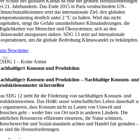
er Schutz des globalen Klimas ist eine der größten Herausforderungen
es 21. Jahrhunderts. Das Ende 2015 in Paris verabschiedete UN-
limaschutzabkommen setzt das internationale Ziel, den globalen
emperaturanstieg deutlich unter 2 °C zu halten. Wird das nicht
ingehalten, steigt die Gefahr unumkehrbarer Klimaänderungen, die
öglichkeiten von Menschen und Ökosystemen, sich an den
limawandel anzupassen sinken. SDG 13 setzt auf internationale
ooperationen, um die globale Bedrohung Klimawandel zu bekämpfen.
um Newsletter
achhaltige/r Konsum und Produktion
achhaltige/r Konsum und Produktion – Nach­hal­tige Kon­sum- un
ro­duk­ti­ons­mus­ter sicher­stel­len
as SDG 12 steht für die Förderung von nachhaltigen Konsum- und
roduktionsweisen. Das Heißt: unser wirtschaftliches Leben dauerhaft s
u organisieren, dass Konsum nicht zu Lasten von Umwelt und
enschen geht – weder hier vor Ort noch in anderen Ländern. Die
atürlichen Ressourcen effizienter einsetzen, die Natur schützen,
enschenrechte und Sozial-standards achten und Handel fair gestalten –
as sind die Herausforderungen.