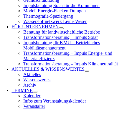
Grundschulbildung
Impulsberatung Solar für die Kommunen
Modell Energie-Flecken Duingen
Thermografie-Spaziergang
Wasserstoffnetzwerk Leine-Weser
FÜR
UNTERNEHMEN
Beratung für landwirtschaftliche Betriebe
Transformationsberatung – Impuls Solar
Impulsberatung für KMU – Betriebliches
Mobilitätsmanagement
Transformationsberatung – Impuls Energie- und
Materialeffizienz
Transformationsberatung – Impuls Klimaneutralität
AKTUELLES &
WISSENSWERTES
Aktuelles
Wissenswertes
Archiv
TERMINE
Kalender
Infos zum Veranstaltungskalender
Veranstalter