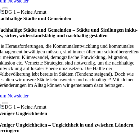
um Newsletter
achhaltige Städte und Gemeinden
achhaltige Städte und Gemeinden – Städte und Sied­lun­gen inklu­
iv, sicher, wider­stands­fä­hig und nach­hal­tig gestal­ten
ie Herausforderungen, die Kommunalentwicklung und kommunales
anagement bewältigen müssen, sind immer öfter nur sektorübergreifen
u meistern: Klimawandel, demografische Entwicklung, Migration,
nklusion etc. Vernetzte Strategien sind notwendig, um die nachhaltige
ntwicklung auf lokaler Ebene umzusetzen. Die Hälfte der
eltbevölkerung lebt bereits in Städten (Tendenz steigend). Doch wie
estalten wir unsere Städte lebenswerter und nachhaltiger? Mit kleinen
eränderungen im Alltag können wir gemeinsam dazu beitragen.
um Newsletter
eniger Ungleichheiten
eniger Ungleichheiten – Ungleich­heit in und zwi­schen Län­dern
er­rin­gern