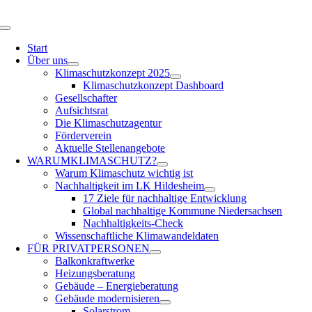
Zum
Inhalt
Toggle
springen
Navigation
Start
Über uns
Klimaschutzkonzept 2025
Klimaschutzkonzept Dashboard
Gesellschafter
Aufsichtsrat
Die Klimaschutzagentur
Förderverein
Aktuelle Stellenangebote
WARUM
KLIMASCHUTZ?
Warum Klimaschutz wichtig ist
Nachhaltigkeit im LK Hildesheim
17 Ziele für nachhaltige Entwicklung
Global nachhaltige Kommune Niedersachsen
Nachhaltigkeits-Check
Wissenschaftliche Klimawandeldaten
FÜR
PRIVATPERSONEN
Balkonkraftwerke
Heizungsberatung
Gebäude – Energieberatung
Gebäude modernisieren
Solarstrom