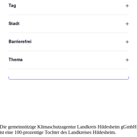
öffne
Veranstaltungen
Veranstaltungen
Veranstaltungen
Veranstaltungen
Veranstaltungen
Veranstaltungen
Veransta
aktualisieren
Tag
Filter
Es wurden keine Ergebnisse gefunden.
Hinweis
öffne
Stadt
Filter
Es gibt keine Veranstaltungen an diesem Tag.
Hinweis
öffne
Barrierefrei
Filter
Juli
Dieser Monat
Sep.
öffne
Thema
Filter
öffne
Kalender abonnieren
Die gemeinnützige Klimaschutzagentur Landkreis Hildesheim gGmbH
ist eine 100-prozentige Tochter des Landkreises Hildesheim.