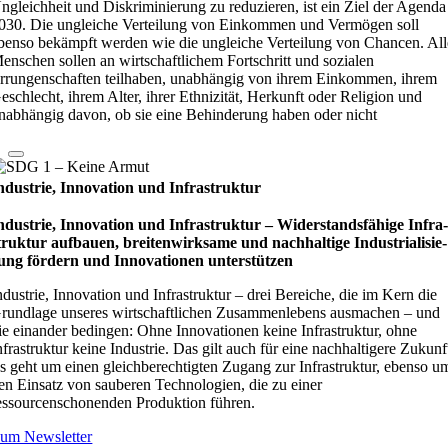
ngleichheit und Diskriminierung zu reduzieren, ist ein Ziel der Agenda
030. Die ungleiche Verteilung von Einkommen und Vermögen soll
benso bekämpft werden wie die ungleiche Verteilung von Chancen. All
enschen sollen an wirtschaftlichem Fortschritt und sozialen
rrungenschaften teilhaben, unabhängig von ihrem Einkommen, ihrem
eschlecht, ihrem Alter, ihrer Ethnizität, Herkunft oder Religion und
nabhängig davon, ob sie eine Behinderung haben oder nicht
ndustrie, Innovation und Infrastruktur
ndustrie, Innovation und Infrastruktur – Wider­stands­fä­hige Infra
truk­tur auf­bauen, brei­ten­wirk­same und nach­hal­tige Indu­stri­ali­sie­
ung för­dern und Inno­vati­o­nen unter­stüt­zen
ndustrie, Innovation und Infrastruktur – drei Bereiche, die im Kern die
rundlage unseres wirtschaftlichen Zusammenlebens ausmachen – und
ie einander bedingen: Ohne Innovationen keine Infrastruktur, ohne
nfrastruktur keine Industrie. Das gilt auch für eine nachhaltigere Zukunf
s geht um einen gleichberechtigten Zugang zur Infrastruktur, ebenso u
en Einsatz von sauberen Technologien, die zu einer
essourcenschonenden Produktion führen.
um Newsletter