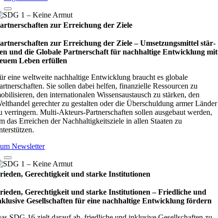
artnerschaften zur Erreichung der Ziele
artnerschaften zur Erreichung der Ziele – Umset­zungs­mit­tel stär­
en und die Glo­bale Part­ner­schaft für nach­hal­tige Ent­wick­lung mit
euem Leben erfül­len
ür eine weltweite nachhaltige Entwicklung braucht es globale
artnerschaften. Sie sollen dabei helfen, finanzielle Ressourcen zu
obilisieren, den internationalen Wissensaustausch zu stärken, den
elthandel gerechter zu gestalten oder die Überschuldung armer Länder
u verringern. Multi-Akteurs-Partnerschaften sollen ausgebaut werden,
m das Erreichen der Nachhaltigkeitsziele in allen Staaten zu
nterstützen.
um Newsletter
rieden, Gerechtigkeit und starke Institutionen
rieden, Gerechtigkeit und starke Institutionen – Fried­li­che und
nklu­sive Gesell­schaf­ten für eine nach­hal­tige Ent­wick­lung för­dern
as SDG 16 zielt darauf ab, friedliche und inklusive Gesellschaften zu