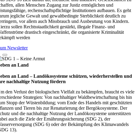
chaffen, allen Menschen Zugang zur Justiz ermöglichen und
eistungsfähige, rechenschaftspflichtige Institutionen aufbauen. Es geht
arum jegliche Gewalt und gewaltbedingte Sterblichkeit deutlich zu
erringern, vor allem auch Missbrauch und Ausbeutung von Kindern.
ierzu sollen Rechtsstaatlichkeit gestärkt, illegale Finanz- und
affenströme drastisch eingeschränkt, die organisierte Kriminalität
ekämpft werden
um Newsletter
eben an Land
eben an Land – Lan­d­öko­sys­teme schüt­zen, wie­der­her­stel­len und
hre nach­hal­tige Nut­zung för­dern
m den Verlust der biologischen Vielfalt zu bekämpfen, braucht es viele
erschiedene Strategien: Von nachhaltiger Waldbewirtschaftung bis hin
um Stopp der Wüstenbildung; vom Ende des Handels mit geschützten
flanzen und Tieren bis zur Renaturierung der Bergökosysteme. Der
chutz und die nachhaltige Nutzung der Landökosysteme unterstützen
abei auch die Ziele der Ernährungssicherung (SDG 2), der
asserversorgung (SDG 6) oder der Bekämpfung des Klimawandels
SDG 13).