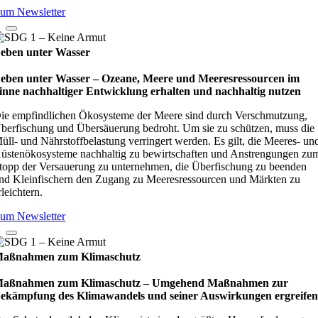
um Newsletter
eben unter Wasser
eben unter Wasser – Oze­ane, Meere und Mee­res­res­sour­cen im
inne nach­hal­ti­ger Ent­wick­lung erhal­ten und nach­hal­tig nut­zen
ie empfindlichen Ökosysteme der Meere sind durch Verschmutzung,
berfischung und Übersäuerung bedroht. Um sie zu schützen, muss die
üll- und Nährstoffbelastung verringert werden. Es gilt, die Meeres- un
üstenökosysteme nachhaltig zu bewirtschaften und Anstrengungen zu
topp der Versauerung zu unternehmen, die Überfischung zu beenden
nd Kleinfischern den Zugang zu Meeresressourcen und Märkten zu
rleichtern.
um Newsletter
aßnahmen zum Klimaschutz
aßnahmen zum Klimaschutz – Umge­hend Maß­nah­men zur
ekämp­fung des Kli­ma­wan­dels und sei­ner Aus­wir­kun­gen ergrei­fe