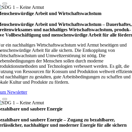
enschenwürdige Arbeit und Wirtschaftswachstum
enschenwürdige Arbeit und Wirtschaftswachstum – Dau­e­r­haf­tes,
rei­ten­wirk­sa­mes und nach­hal­ti­ges Wirt­schafts­wachs­tum, pro­duk­
ive Vollbe­schäf­ti­gung und men­schen­wür­dige Arbeit für alle för­der
ur ein nachhaltiges Wirtschaftswachstum wird Armut beseitigen und
enschenwürdige Arbeit für alle sichern. Die Entkopplung von
irtschaftswachstum und Umweltzerstörung ist nötig. Die
ebensbedingungen der Menschen sollen durch moderne
roduktionsmethoden und Technologien verbessert werden. Es gilt, die
utzung von Ressourcen für Konsum und Produktion weltweit effizient
nd nachhaltiger zu gestalten, gute Arbeitsbedingungen zu schaffen und
okale Kultur und Produkte zu fördern.
um Newsletter
ezahlbare und saubere Energie
ezahlbare und saubere Energie – Zugang zu bezahlbarer,
erlässlicher, nachhaltiger und moderner Energie für alle sichern