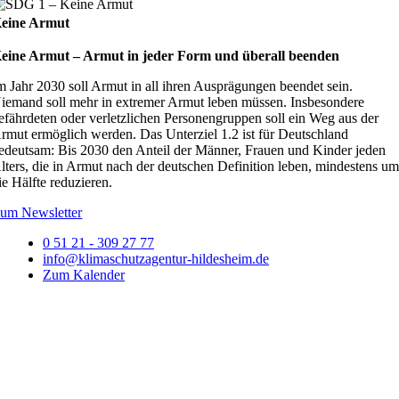
eine Armut
eine Armut – Armut in jeder Form und überall beenden
m Jahr 2030 soll Armut in all ihren Ausprägungen beendet sein.
iemand soll mehr in extremer Armut leben müssen. Insbesondere
efährdeten oder verletzlichen Personengruppen soll ein Weg aus der
rmut ermöglich werden. Das Unterziel 1.2 ist für Deutschland
edeutsam: Bis 2030 den Anteil der Männer, Frauen und Kinder jeden
lters, die in Armut nach der deutschen Definition leben, mindestens u
ie Hälfte reduzieren.
um Newsletter
0 51 21 - 309 27 77
info@klimaschutzagentur-hildesheim.de
Zum Kalender